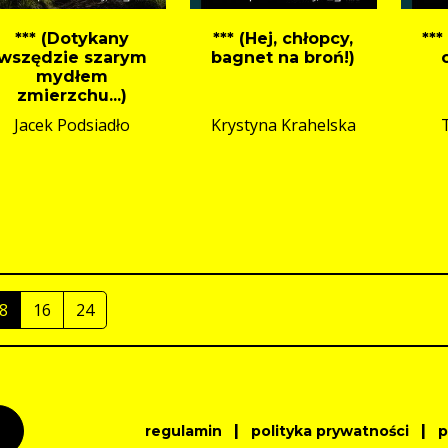
*** (Dotykany
*** (Hej, chłopcy,
***
wszędzie szarym
bagnet na broń!)
mydłem
zmierzchu...)
Jacek Podsiadło
Krystyna Krahelska
8
16
24
|
|
regulamin
polityka prywatności