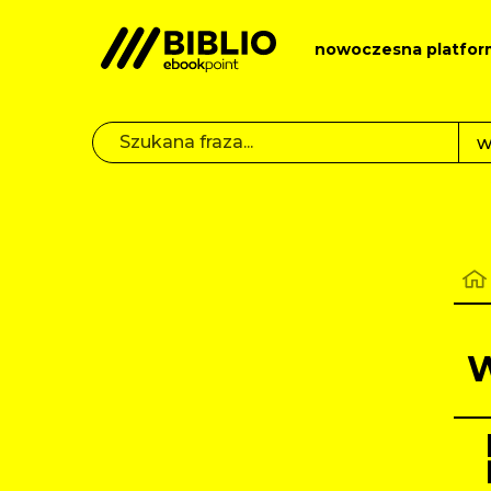
nowoczesna platfor
W