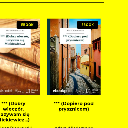
EBOOK
EBOOK
*** (Dobry
*** (Dopiero pod
wieczór,
prysznicem)
nazywam się
ickiewicz...)