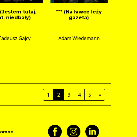
 (Jestem tutaj,
*** (Na ławce leży
ot, niedbały)
gazeta)
Tadeusz Gajcy
Adam Wiedemann
1
2
3
4
5
»
pomoc