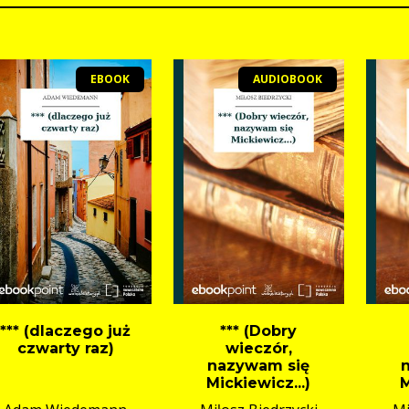
EBOOK
AUDIOBOOK
*** (dlaczego już
*** (Dobry
czwarty raz)
wieczór,
nazywam się
Mickiewicz...)
M