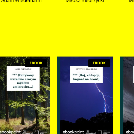
Adam Wiedemann
Miłosz Biedrzycki
Mi
EBOOK
EBOOK