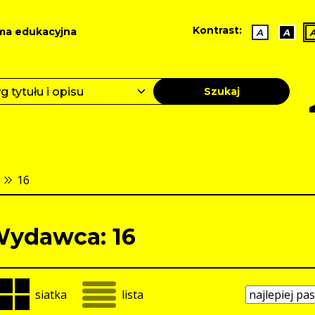
Kontrast:
ma edukacyjna
A
A
Szukaj
16
ydawca: 16
siatka
lista