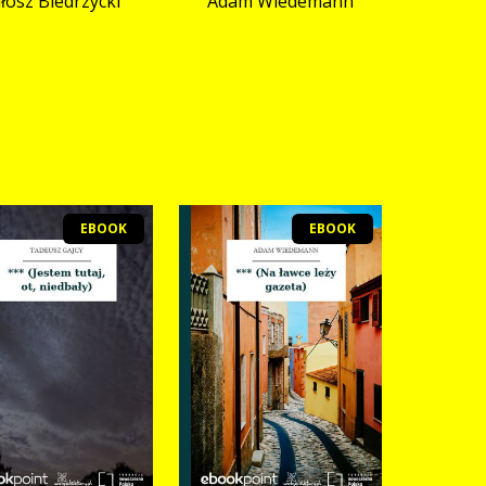
łosz Biedrzycki
Adam Wiedemann
EBOOK
EBOOK