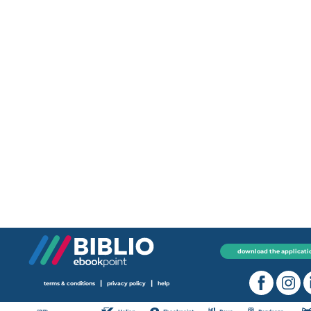
download the applicati
|
|
terms & conditions
privacy policy
help