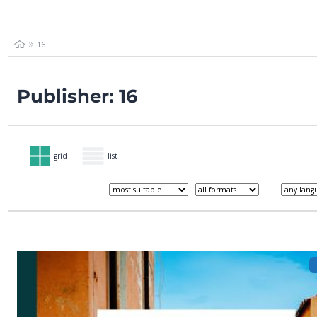
16
Publisher: 16
grid
list