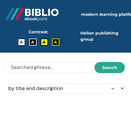
modern learning platf
Contrast:
Helion publishing
group
A
A
A
A
Search