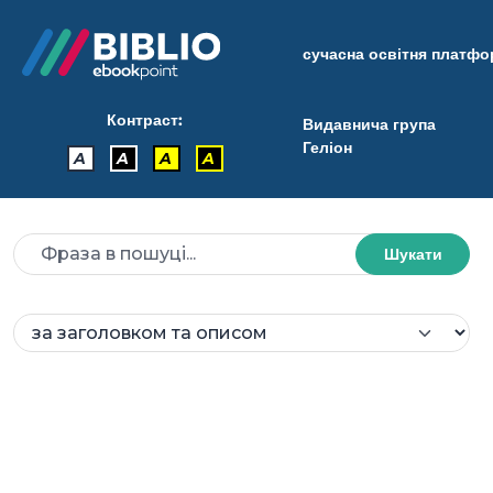
сучасна освітня платф
Контраст:
Видавнича група
Геліон
A
A
A
A
Шукати