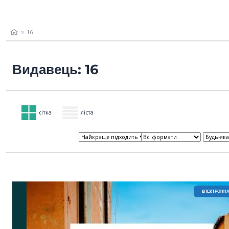
16
Видавець: 16
сітка
ліста
EЛЕКТРОННА