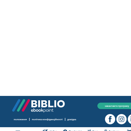
завантажте програму
|
|
положення
політика конфіденційності
довідка