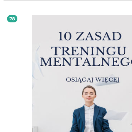
planować cele, - uczyć się od najwybitniejszych ludzi, - budować dobre i zdrow
nawyki, - mowa ciała wpływa na pewność siebie , - wykorzystać samodyscyplinę
zbudowania "nieśmiertelnej pewności siebie"
78