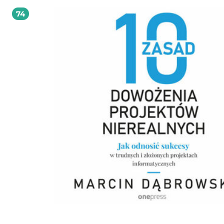
Odważysz się wejść... do lasu? Kto powiedział, że tylko latem można przeżyć ogn
74
romans? Autorki Lust pokazują, że jest to możliwe przez cały rok, nawet w śro
mroźnej zimy. Warto sięgnąć po zbiór 10 pikantnych, niegrzecznych opowiada
które rozgrzeją Was lepiej niż kubek parującej herbaty z imbirem. To antologia dla
odważnych i wyzwolonych, które i którzy nie boją się testować własnych granic!
skład zbioru wchodzą następujące opowiadania: Niezwykle ciepła zima w Mon
Dolce Vita Spotkanie we mgle Las pachnący namiętnością Plan Alfa Wspólnicy
Licytacja, czyli historia miłości za 821 zł Miłość na wakacj