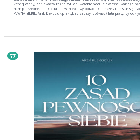
każdej osoby, ponieważ w każdej sytuacji wysokie poczucie własnej wartości bę
nam potrzebne. Ten krótki, ale wartościowy poradnik pokaże Ci jak stać się osobą
PEWNĄ SIEBIE. Arek Klekociuk,praktyk sprzedaży, poświęcił lata pracy, by odkryć, jakie
kompetencje, umiejętności prowadzą do rewelacyjnych rezultatów – a teraz p
skuteczne strategie osiągają świetnych wyników Z ebooka dowiesz się między innymi
jak : - pewność siebie wpływa na całe nasze życie zawodowe oraz prywatne, -
kompetencje sprzedaży wpływają na pewność siebie, - zarządzać emocjami, -
planować cele, - uczyć się od najwybitniejszych ludzi, - budować dobre i zdrow
nawyki, - mowa ciała wpływa na pewność siebie , - wykorzystać samodyscyplinę
zbudowania "nieśmiertelnej pewności siebie"
77