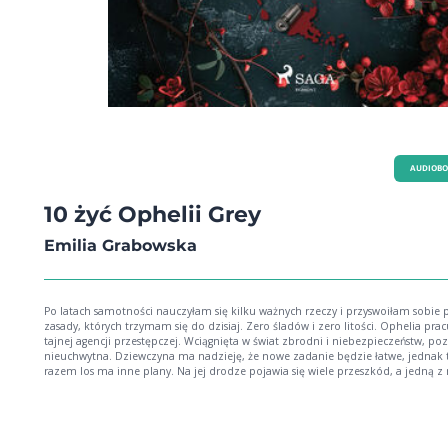
AUDIOB
10 żyć Ophelii Grey
Emilia Grabowska
Po latach samotności nauczyłam się kilku ważnych rzeczy i przyswoiłam sobie
zasady, których trzymam się do dzisiaj. Zero śladów i zero litości. Ophelia prac
tajnej agencji przestępczej. Wciągnięta w świat zbrodni i niebezpieczeństw, poz
nieuchwytna. Dziewczyna ma nadzieję, że nowe zadanie będzie łatwe, jednak
razem los ma inne plany. Na jej drodze pojawia się wiele przeszkód, a jedną z 
jest Miles - przystojny, arogancki brunet. Są zupełnie różni, ale łączy ich jedno -
nienawiść, która może przerodzić się w uczucie. Jak Ophelia rozprawi się z
nieznajomym i którą z wielu tożsamości wykorzysta, żeby doprowadzić akcję 
końca? Emilia Grabowska autorka powieści pod tytułem 10 żyć Opheli Grey po raz
pierwszy wydanej w 2024 roku.