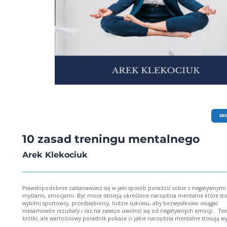
EB
10 zasad treningu mentalnego
Arek Klekociuk
Prawdopodobnie zastanawiasz się w jaki sposób poradzić sobie z negatywnymi
myślami, emocjami. Być może istnieją określone narzędzia mentalne które sto
wybitni sportowcy, przedsiębiorcy, ludzie sukcesu, aby bezwysiłkowo osiągać
niesamowite rezultaty i raz na zawsze uwolnić się od negatywnych emocji. Ten
krótki, ale wartościowy poradnik pokaże ci jakie narzędzia mentalne stosują w
jednostki, aby osiągać nieprawdopodobne rzeczy. Z e-booka dowiesz się między