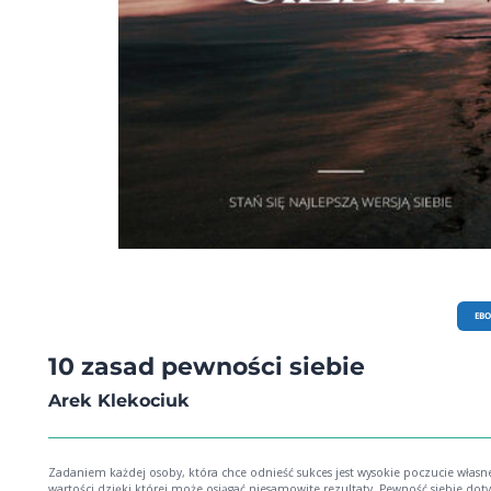
EB
10 zasad pewności siebie
Arek Klekociuk
Zadaniem każdej osoby, która chce odnieść sukces jest wysokie poczucie własn
wartości dzięki której może osiągać niesamowite rezultaty. Pewność siebie dot