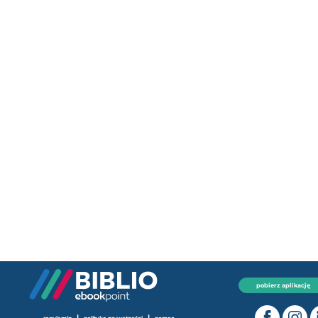
pobierz aplikację
|
|
regulamin
polityka prywatności
pomoc