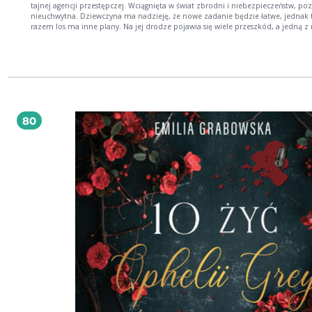
tajnej agencji przestępczej. Wciągnięta w świat zbrodni i niebezpieczeństw, poz
nieuchwytna. Dziewczyna ma nadzieję, że nowe zadanie będzie łatwe, jednak
razem los ma inne plany. Na jej drodze pojawia się wiele przeszkód, a jedną z 
jest Miles - przystojny, arogancki brunet. Są zupełnie różni, ale łączy ich jedno -
nienawiść, która może przerodzić się w uczucie. Jak Ophelia rozprawi się z
nieznajomym i którą z wielu tożsamości wykorzysta, żeby doprowadzić akcję 
końca?
80