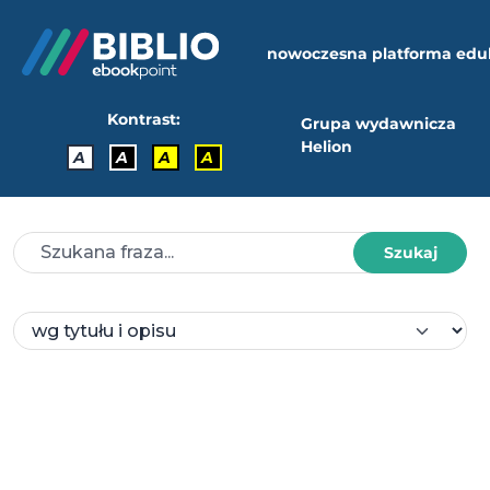
nowoczesna platforma edu
Kontrast:
Grupa wydawnicza
Helion
A
A
A
A
Szukaj