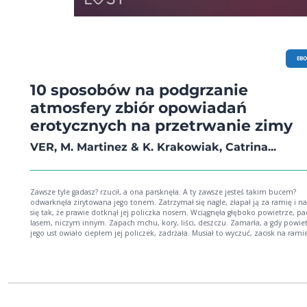
EB
10 sposobów na podgrzanie
atmosfery zbiór opowiadań
erotycznych na przetrwanie zimy
VER, M. Martinez & K. Krakowiak, Catrina...
Zawsze tyle gadasz? rzucił, a ona parsknęła. A ty zawsze jesteś takim bucem?
odwarknęła zirytowana jego tonem. Zatrzymał się nagle, złapał ją za ramię i na
się tak, że prawie dotknął jej policzka nosem. Wciągnęła głęboko powietrze, pa
lasem, niczym innym. Zapach mchu, kory, liści, deszczu. Zamarła, a gdy powiet
jego ust owiało ciepłem jej policzek, zadrżała. Musiał to wyczuć, zacisk na rami
złagodniał. Tylko gdy podoba mi się dużo za młoda kobieta odpowiedział cicho, a
potem puścił ją i ruszył szybko, nie czekając, czy nadąży." Ich dwoje: tajemnicz
mężczyzna w lesie, który powinien być dla niej zakazany. I młoda dziewczyna, 
przypadkiem pomaga. Napięcie, erotyzm i zbyt duża różnica wieku. Ona dopi
wkracza w życie. On przeżył dużo, do tego jest dominujący i doskonale wie, że J
nie jest dla niego. Las pachnie pożądaniem, które musi zostać ugaszone, bo wszystko
pochłonie. Lato zapowiada się wilgotne i gorące, dokładnie takie, jak jej usta.