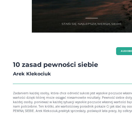
AUDIOB
10 zasad pewności siebie
Arek Klekociuk
Zadaniem każdej osoby, która chce odnieść sukces jest wysokie poczucie własn
wartości dzięki której może osiągać niesamowite rezultaty. Pewność siebie dot
każdej osoby, ponieważ w każdej sytuacji wysokie poczucie własnej wartości bę
nam potrzebne. Ten krótki, ale wartościowy poradnik pokaże Ci jak stać się osobą
PEWNĄ SIEBIE. Arek Klekociuk,praktyk sprzedaży, poświęcił lata pracy, by odkryć, jakie
kompetencje, umiejętności prowadzą do rewelacyjnych rezultatów – a teraz p
skuteczne strategie osiągają świetnych wyników Z ebooka dowiesz się między innymi
jak : - pewność siebie wpływa na całe nasze życie zawodowe oraz prywatne, -
kompetencje sprzedaży wpływają na pewność siebie, - zarządzać emocjami, -