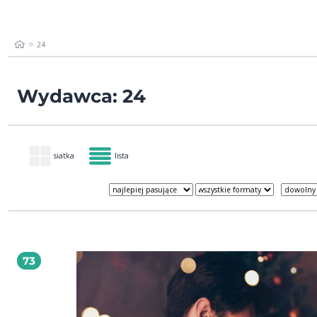
24
Wydawca: 24
siatka
lista
73