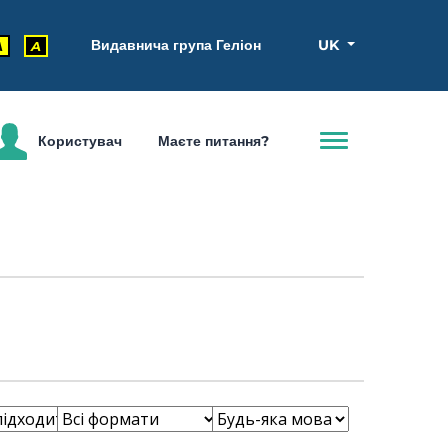
Видавнича група Геліон
UK
A
A
Користувач
Маєте питання?