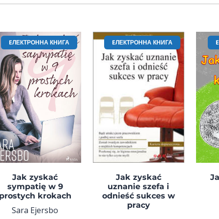
EЛЕКТРОННА КНИГА
EЛЕКТРОННА КНИГА
Jak zyskać
Jak zyskać
J
sympatię w 9
uznanie szefa i
prostych krokach
odnieść sukces w
pracy
Sara Ejersbo