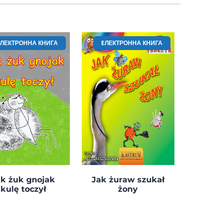
EЛЕКТРОННА КНИГА
EЛЕКТРОННА КНИГА
ak żuk gnojak
Jak żuraw szukał
kulę toczył
żony