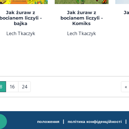
Jak żuraw z
Jak żuraw z
Ja
bocianem liczyli -
bocianem liczyli -
bajka
Komiks
Lech Tkaczyk
Lech Tkaczyk
8
16
24
«
|
|
положення
політика конфіденційності