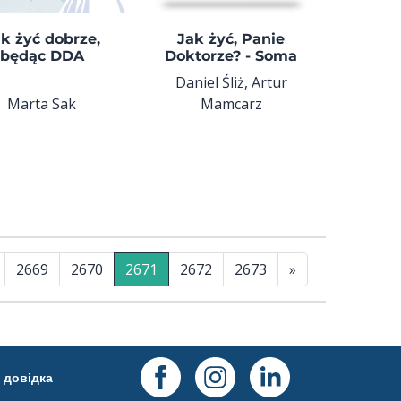
k żyć dobrze,
Jak żyć, Panie
będąc DDA
Doktorze? - Soma
Daniel Śliż, Artur
Marta Sak
Mamcarz
2669
2670
2671
2672
2673
»
довідка