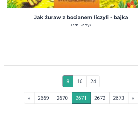
Jak żuraw z bocianem liczyli - bajka
Lech Tkaczyk
8
16
24
«
2669
2670
2671
2672
2673
»