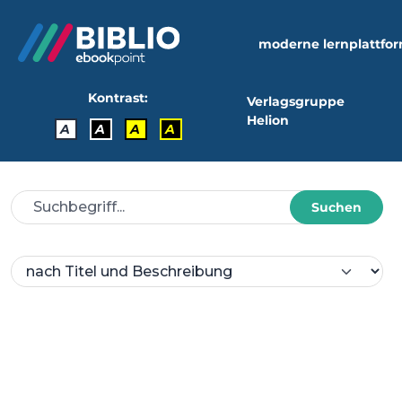
moderne lernplattfo
Kontrast:
Verlagsgruppe
Helion
A
A
A
A
Suchen