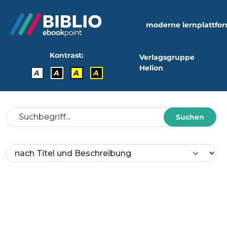
moderne lernplattfo
Kontrast:
Verlagsgruppe
Helion
A
A
A
A
Suchen