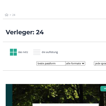
24
Verleger: 24
das netz
die auflistung
H