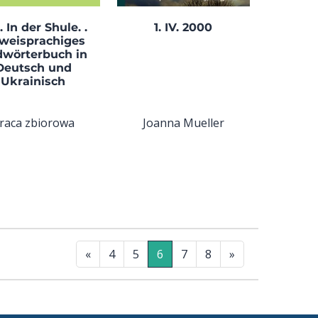
. In der Shule. .
1. IV. 2000
Zweisprachiges
dwörterbuch in
Deutsch und
Ukrainisch
raca zbiorowa
Joanna Mueller
«
4
5
6
7
8
»