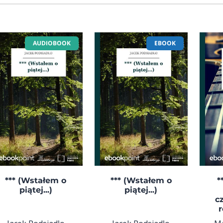
AUDIOBOOK
EBOOK
*** (Wstałem o
*** (Wstałem o
*
piątej...)
piątej...)
c
r