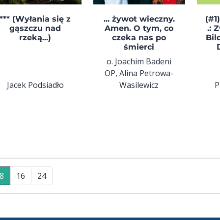
*** (Wyłania się z
... żywot wieczny.
(#1)
gąszczu nad
Amen. O tym, co
.: 
rzeką...)
czeka nas po
Bil
śmierci
o. Joachim Badeni
OP, Alina Petrowa-
Jacek Podsiadło
Wasilewicz
P
8
16
24