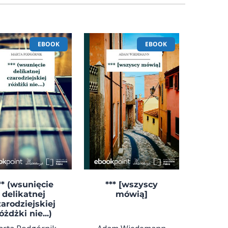
EBOOK
EBOOK
** (wsunięcie
*** [wszyscy
delikatnej
mówią]
zarodziejskiej
óżdżki nie...)