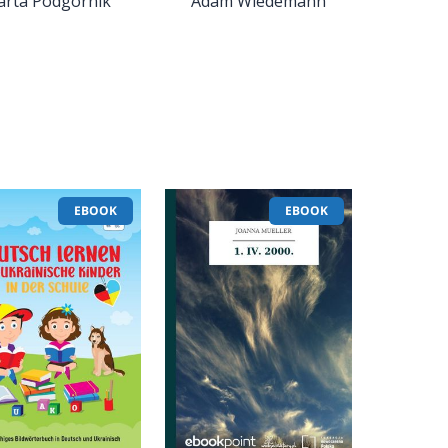
rta Podgórnik
Adam Wiedemann
EBOOK
EBOOK