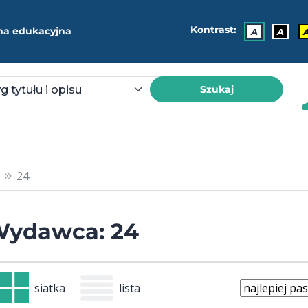
Kontrast:
ma edukacyjna
A
A
Szukaj
24
ydawca: 24
siatka
lista