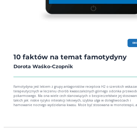
EB
10 faktów na temat famotydyny
Dorota Waśko-Czopnik
Famotydyna jest lekiem z grupy antagonistów receptora H2 o szerokich wskaza
terapeutycznych w leczeniu chorób kwasozależnych górnego odcinka przewod
pokarmowego. Ma ona wiele cech stanowiących o bezpieczeństwie jej stosowan
takich jak: niskie ryzyko interakcji lekowych, szybka ulga w dolegliwościach i
hamowanie nocnego wydzielania kwasu. Może być stosowana w monoterapii, a
także jako terapia dodana do inhibitorów pompy protonowej, co podnosi
skuteczność leczenia i skraca jego czas.