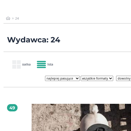
24
Wydawca: 24
siatka
lista
49