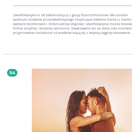
Lewofloksacyna to lek bakteriobójczy z grupy fluorochinolonów. Ma szerokie
spektrum działania przeciwbakteryjnego obejmujące bakterie Gram(+), Gram(-)
wybrane beztlenowce i drobnoustroje atypowe. Lewofloksacynę można stosow
formie dożylnej i doustnej zamiennie. Dawkowanie raz na dobę oraz możliwo
przyjmowania niezależnie od posiłków wiążą się z większą wygodą stosowania.
Lewofloksacyna osiąga wysokie stężenie w moczu i dobrze przenika do gruczoł
krokowego. Znajduje zastosowanie w leczeniu niepowikłanego odmiedniczko
zapalenia nerek u kobiet, zakażeń dróg moczowych u mężczyzn, powikłanych
zakażeń dróg moczowych, zapalenia gruczołu krokowego ostrego i przewlekłeg
zapalenia najądrza oraz w leczeniu infekcji dróg oddechowych, skóry i tkanek
miękkich.
54