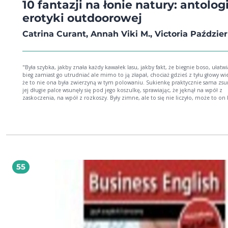
10 fantazji na łonie natury: antolog
erotyki outdoorowej
Catrina Curant, Annah Viki M., Victoria Październ
"Była szybka, jakby znała każdy kawałek lasu, jakby fakt, że biegnie boso, ułatwia
bieg zamiast go utrudniać ale mimo to ją złapał, chociaż gdzieś z tyłu głowy wiedział,
że to nie ona była zwierzyną w tym polowaniu. Sukienkę praktycznie sama zsu
jej długie palce wsunęły się pod jego koszulkę, sprawiając, że jęknął na wpół z
zaskoczenia, na wpół z rozkoszy. Były zimne, ale to się nie liczyło, może to on 
rozgrzany, rozpalony, tak aby zrównoważyć jej chłód?". Jest taka magiczna noc
roku, kiedy mistyczne istoty tańczą wśród ludzi, sprawiając, że budzą się w nas
namiętności i żar. To opowieść na skraju światów, bo chociaż ona jest kobietą z
kości nie da się ukryć, że jest w niej coś z innego świata. Spotykają się na leśnej
imprezie. Ona jest dużo młodsza, a jej gra na skrzypcach i oczy hipnotyzują. 
go i... ucieka. To opowieść o zauroczeniu, miłości z dzieciństwa i oczekiwaniu. 
Noc Kupały, w tę najkrótsza noc roku, szukano nie tylko bogactwa ukrytego w K
Paproci, szukano również miłości. Biwak na łonie natury, wyjazd na wieś z dal
55
cywilizacji, powrót w rodzinne strony... Różne są okoliczności i motywacje boha
bohaterów, ale jedno pozostaje niezmienne - dzika przyroda staje się świadki
rodzących się namiętności. W powietrzu unosi się zapach pożądania, które mu
zostać ugaszone, bo inaczej wszystko pochłonie. Nie da się z nim walczyć, jest 
nieokiełznane jak żywioł natury. Rosnące napięcie, mroczny erotyzm i pierwot
dzikość. To cechy tego zbioru, który rozpali Was do czerwoności! Zbiór zawiera
następujące opowiadania: Bardzo upalne lato Las pachnący namiętnością Momenty.
Skradziona rozkosz Samotnik Słoneczne języki Jeden tydzień w roku Wrześniowe
ruiny: Hasło bezpieczeństwa Leszy, demon lasu, i Córka L