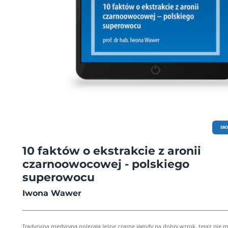
EB
10 faktów o ekstrakcie z aronii
czarnoowocowej - polskiego
superowocu
Iwona Wawer
Tradycyjna medycyna polecała leśne czarne jagody na dobry wzrok, teraz nie 