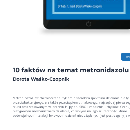
EB
10 faktów na temat metronidazolu
Dorota Waśko-Czopnik
Metronidazol jest chemioterapeutykiem o szerokim spektrum działania nie ty
przeciwbakteryjnego, ale także przeciwpierwotniakowego, najczęściej pierwsze
rzutu oraz stosowanym w leczeniu H. pylori, SIBO i zapalenia uchyłków. Cechuj
nietypowym mechanizmem działania, co wpływa na jego skuteczność. Mimo
potencjalnych interakcji lekowych i działań niepożądanych jest postrzegany jak
względnie bezpieczny i skuteczny.