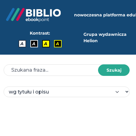
nowoczesna platforma edu
Kontrast:
Grupa wydawnicza
Helion
A
A
A
A
Szukaj