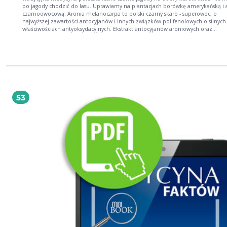
po jagody chodzić do lasu. Uprawiamy na plantacjach borówkę amerykańską i 
czarnoowocową. Aronia melanocarpa to polski czarny skarb - superowoc, o
najwyższej zawartości antocyjanów i innych związków polifenolowych o silnych
właściwościach antyoksydacyjnych. Ekstrakt antocyjanów aroniowych oraz
karotenoidy luteina i zeaksantyna wchodzą w skład suplementu diety, który 
wykorzystać jako dietetyczne wsparcie w profilaktyce chorób oczu, takich jak A
katarakta. W celu zachowania zdrowia oczu przyda się osobom pracującym pr
komputerze i kierowcom.
53