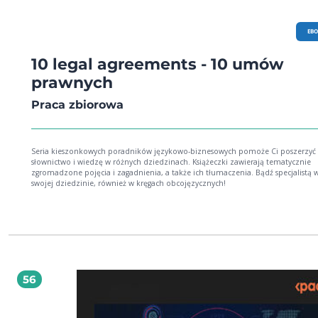
EB
10 legal agreements - 10 umów
prawnych
Praca zbiorowa
Seria kieszonkowych poradników językowo-biznesowych pomoże Ci poszerzyć
słownictwo i wiedzę w różnych dziedzinach. Książeczki zawierają tematycznie
zgromadzone pojęcia i zagadnienia, a także ich tłumaczenia. Bądź specjalistą 
swojej dziedzinie, również w kręgach obcojęzycznych!
56