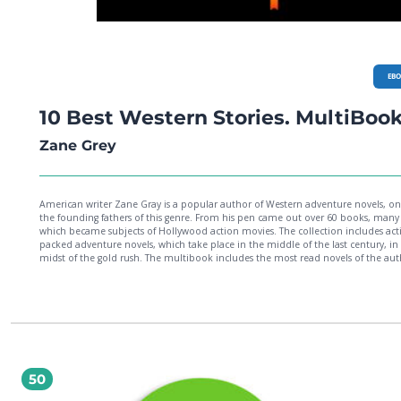
EB
10 Best Western Stories. MultiBoo
Zane Grey
American writer Zane Gray is a popular author of Western adventure novels, on
the founding fathers of this genre. From his pen came out over 60 books, many
which became subjects of Hollywood action movies. The collection includes act
packed adventure novels, which take place in the middle of the last century, in
midst of the gold rush. The multibook includes the most read novels of the aut
such as: Riders of the Purple Sage, The Lone Star Ranger, The Rainbow Trail, The
Legion, To the Last Man, The Call of the Canyon, Under the Tonto Rim, Forlorn R
Nevada, Fighting Caravans.
50