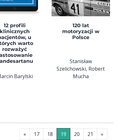
12 profili
120 lat
klinicznych
motoryzacji w
pacjentów, u
Polsce
tórych warto
rozważyć
astosowanie
Stanisław
andesartanu
Szelichowski, Robert
arcin Barylski
Mucha
«
17
18
19
20
21
»