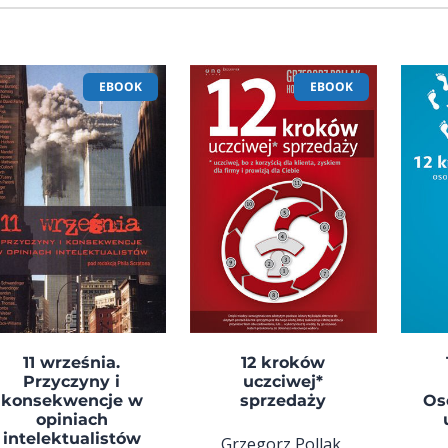
EBOOK
EBOOK
11 września.
12 kroków
Przyczyny i
uczciwej*
konsekwencje w
sprzedaży
Os
opiniach
intelektualistów
Grzegorz Pollak,