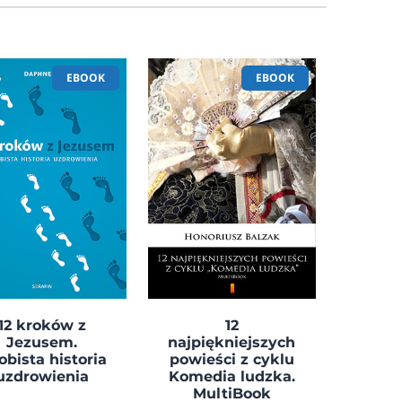
EBOOK
EBOOK
12 kroków z
12
Jezusem.
najpiękniejszych
obista historia
powieści z cyklu
uzdrowienia
Komedia ludzka.
MultiBook