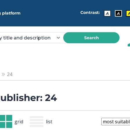
Contrast:
 platform
A
A
Search
24
ublisher: 24
grid
list