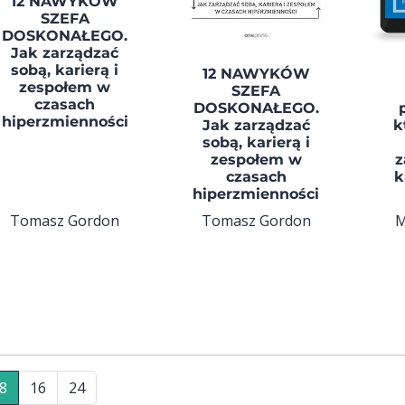
12 NAWYKÓW
SZEFA
DOSKONAŁEGO.
Jak zarządzać
sobą, karierą i
12 NAWYKÓW
zespołem w
SZEFA
czasach
DOSKONAŁEGO.
hiperzmienności
Jak zarządzać
k
sobą, karierą i
zespołem w
z
czasach
k
hiperzmienności
Tomasz Gordon
Tomasz Gordon
M
8
16
24