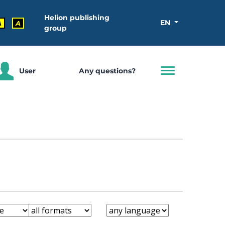
Helion publishing
EN
A
A
group
User
Any questions?