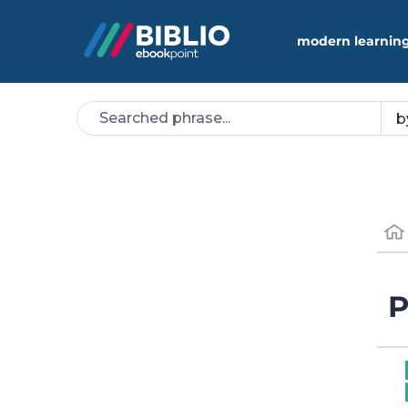
modern learning
P