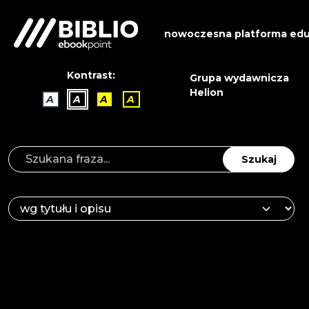
nowoczesna platforma edu
Kontrast:
Grupa wydawnicza
Helion
A
A
A
A
Szukaj