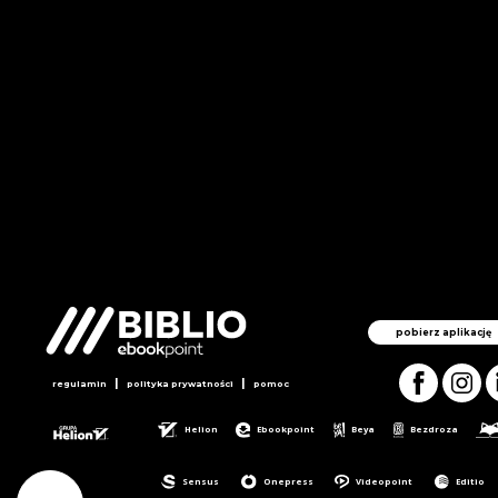
pobierz aplikację
|
|
regulamin
polityka prywatności
pomoc
Helion
Ebookpoint
Beya
Bezdroza
Sensus
Onepress
Videopoint
Editio