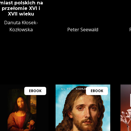
miast polskich na
przełomie XVI i
XVII wieku
Danuta Kłosek-
Kozłowska
Peter Seewald
EBOOK
EBOOK