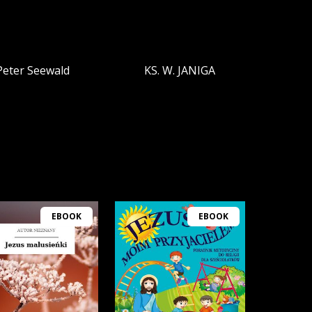
Peter Seewald
KS. W. JANIGA
EBOOK
EBOOK