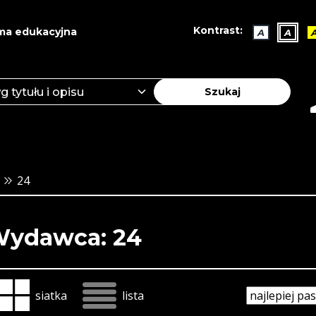
Kontrast:
ma edukacyjna
A
A
Szukaj
24
ydawca: 24
siatka
lista