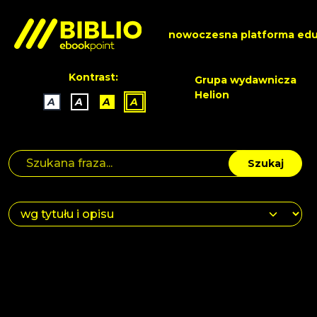
nowoczesna platforma edu
Kontrast:
Grupa wydawnicza
Helion
A
A
A
A
Szukaj