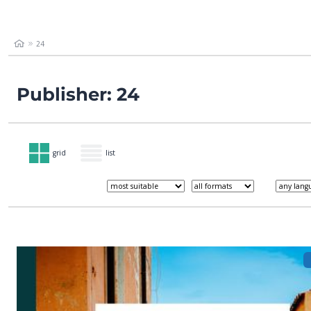
24
Publisher: 24
grid
list