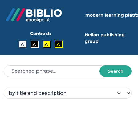
modern learning platf
Contrast:
Helion publishing
group
A
A
A
A
Search