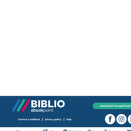
download the applicati
|
|
terms & conditions
privacy policy
help