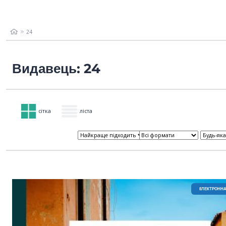
24
Видавець: 24
сітка
ліста
EЛЕКТРОННА