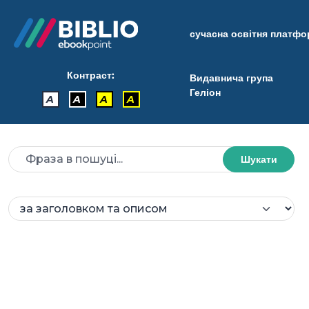
сучасна освітня платф
Контраст:
Видавнича група
Геліон
A
A
A
A
Шукати