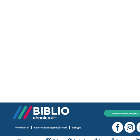
завантажте програму
|
|
положення
політика конфіденційності
довідка