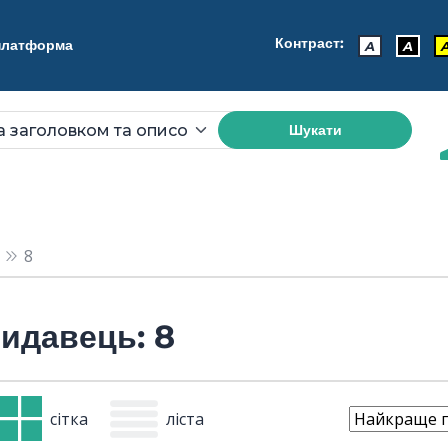
Контраст:
 платформа
A
A
Шукати
8
идавець: 8
сітка
ліста