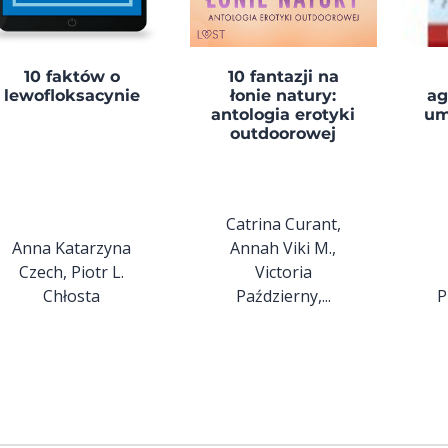
10 faktów o
10 fantazji na
lewofloksacynie
łonie natury:
ag
antologia erotyki
um
outdoorowej
Catrina Curant,
Anna Katarzyna
Annah Viki M.,
Czech, Piotr L.
Victoria
Chłosta
Październy,...
P