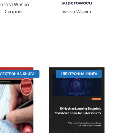
superowocu
orota Waśko-
Czopnik
Iwona Wawer
EЛЕКТРОННА КНИГА
EЛЕКТРОННА КНИГА