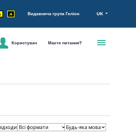
Видавнича група Геліон
UK
A
A
Користувач
Маєте питання?