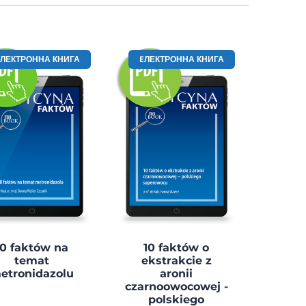
EЛЕКТРОННА КНИГА
EЛЕКТРОННА КНИГА
10 faktów na
10 faktów o
temat
ekstrakcie z
etronidazolu
aronii
czarnoowocowej -
polskiego