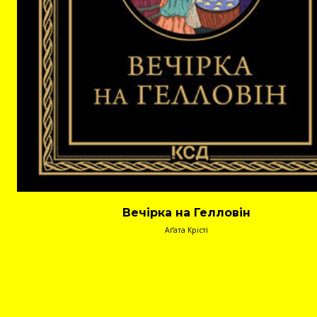
Вечірка на Гелловін
Аґата Крісті