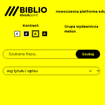
nowoczesna platforma edu
Kontrast:
Grupa wydawnicza
Helion
A
A
A
A
Szukaj