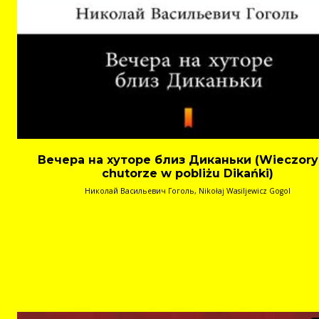
Вечера на хуторе близ Диканьки (Wieczory
chutorze w pobliżu Dikańki)
Николай Васильевич Гоголь, Nikołaj Wasiljewicz Gogol