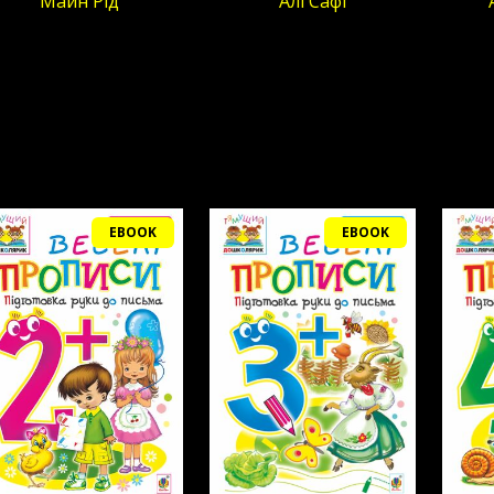
Майн Рід
Алі Сафі
EBOOK
EBOOK