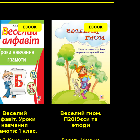
EBOOK
EBOOK
Веселий
Веселий гном.
фавіт. Уроки
П2019єси та
навчання
етюди
амоти: 1 клас.