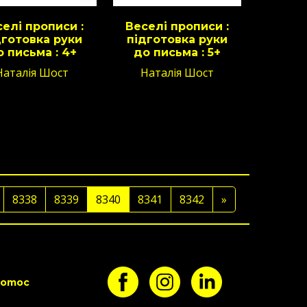
елі прописи :
Веселі прописи :
дготовка руки
підготовка руки
о письма : 4+
до письма : 5+
Наталія Шост
Наталія Шост
8338
8339
8340
8341
8342
»
pomoc