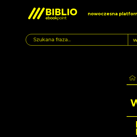
nowoczesna platfor
W