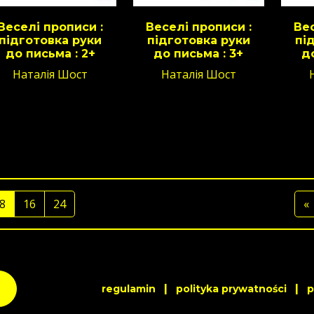
Веселі прописи :
Веселі прописи :
Вес
підготовка руки
підготовка руки
пі
до письма : 2+
до письма : 3+
д
Наталія Шост
Наталія Шост
8
16
24
«
|
|
regulamin
polityka prywatności