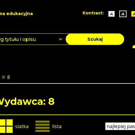
Kontrast:
ma edukacyjna
A
A
Szukaj
8
ydawca: 8
siatka
lista