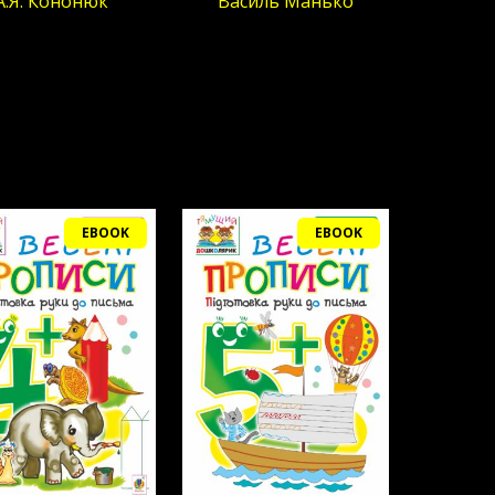
А.Я. Кононюк
Василь Манько
EBOOK
EBOOK