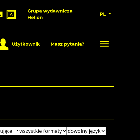
Grupa wydawnicza
PL
A
A
Helion
Użytkownik
Masz pytania?