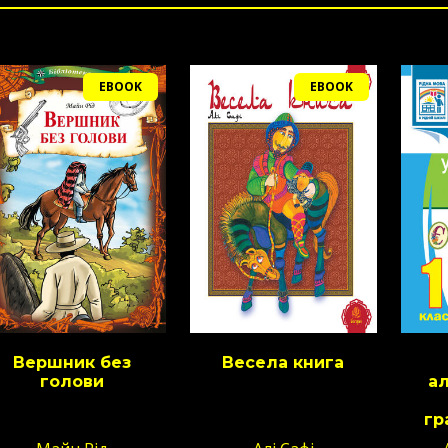
EBOOK
EBOOK
Вершник без
Весела книга
голови
ал
гр