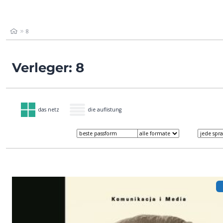
8
Verleger: 8
das netz
die auflistung