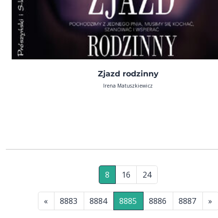
Zjazd rodzinny
Irena Matuszkiewicz
8
16
24
«
8883
8884
8885
8886
8887
»