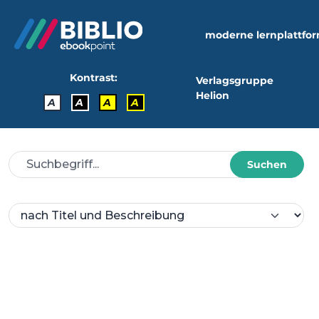
moderne lernplattfo
Kontrast:
Verlagsgruppe
Helion
A
A
A
A
Suchen