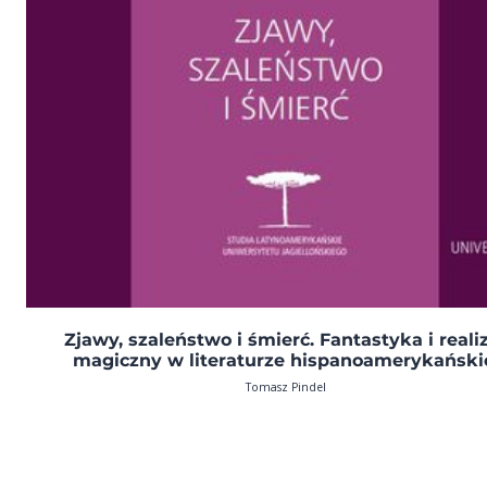
Zjawy, szaleństwo i śmierć. Fantastyka i real
magiczny w literaturze hispanoamerykański
Tomasz Pindel