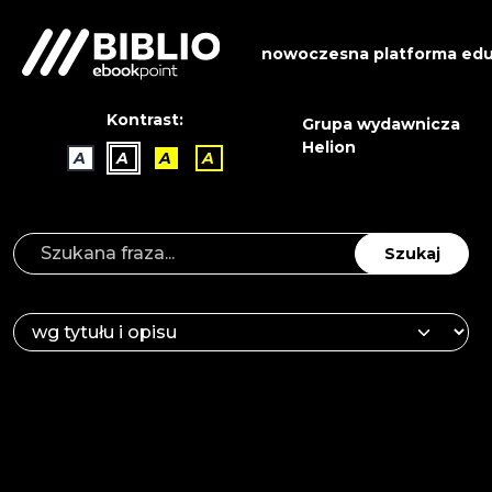
nowoczesna platforma edu
Kontrast:
Grupa wydawnicza
Helion
A
A
A
A
Szukaj