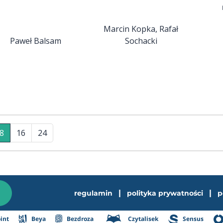
Marcin Kopka, Rafał
Paweł Balsam
Sochacki
8
16
24
|
|
regulamin
polityka prywatności
p
int
Beya
Bezdroza
Czytalisek
Sensus