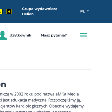
Grupa wydawnicza
PL
A
A
Helion
Użytkownik
Masz pytania?
on
wniczą w 2002 roku pod nazwą eMKa Media
jest edukacja medyczna. Rozpoczęliśmy ją,
pacjentów kardiologicznych. Obecnie wydajemy
amy konsekwentnemu wdrażaniu naszego