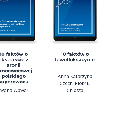
10 faktów o
10 faktów o
ekstrakcie z
lewofloksacynie
aronii
rnoowocowej -
Anna Katarzyna
polskiego
superowocu
Czech, Piotr L.
Iwona Wawer
Chłosta