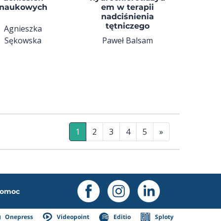
naukowych
em w terapii
nadciśnienia
tętniczego
Agnieszka
Sękowska
Paweł Balsam
1
2
3
4
5
»
omoc
Onepress
Videopoint
Editio
Sploty