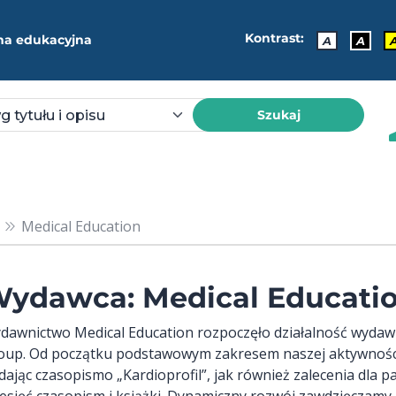
Kontrast:
ma edukacyjna
A
A
Szukaj
Medical Education
ydawca: Medical Educati
dawnictwo Medical Education rozpoczęło działalność wyda
oup. Od początku podstawowym zakresem naszej aktywności 
dając czasopismo „Kardioprofil”, jak również zalecenia dla 
iesięć czasopism i książki. Dynamiczny rozwój zawdzięcz