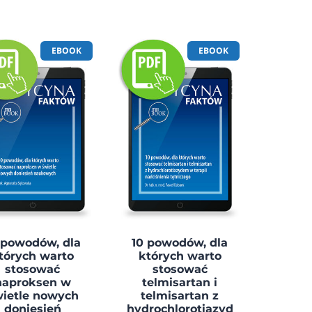
EBOOK
EBOOK
 powodów, dla
10 powodów, dla
tórych warto
których warto
stosować
stosować
naproksen w
telmisartan i
ietle nowych
telmisartan z
doniesień
hydrochlorotiazyd