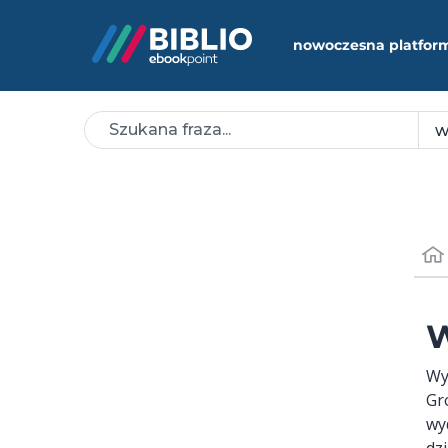
nowoczesna platfor
W
Wy
Gr
wy
dz