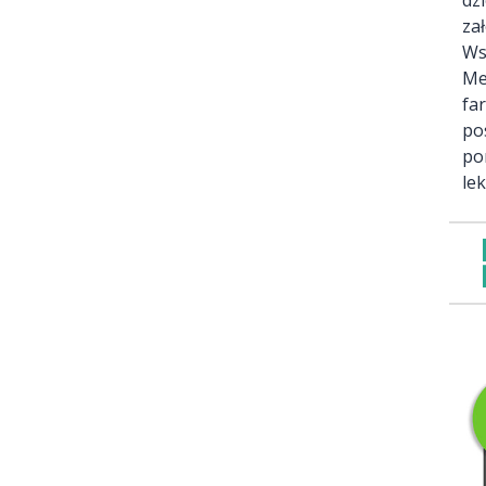
za
Ws
Me
fa
po
po
le