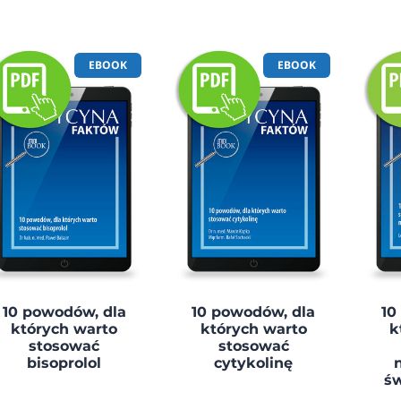
EBOOK
EBOOK
10 powodów, dla
10 powodów, dla
10
których warto
których warto
k
stosować
stosować
bisoprolol
cytykolinę
św