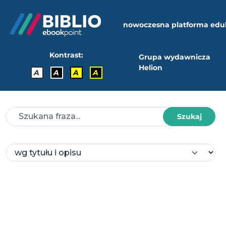
nowoczesna platforma edu
Kontrast:
Grupa wydawnicza
Helion
A
A
A
A
Szukaj