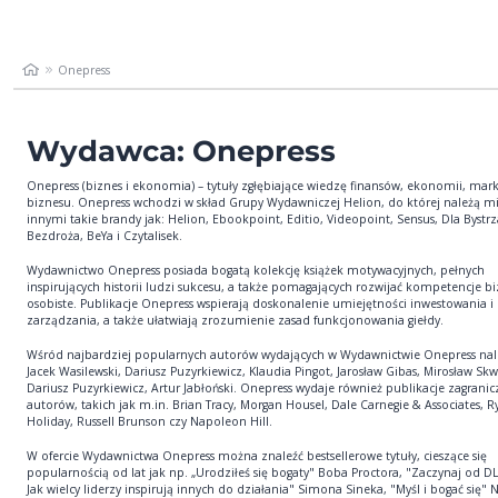
Onepress
Wydawca: Onepress
Onepress (biznes i ekonomia) – tytuły zgłębiające wiedzę finansów, ekonomii, mark
biznesu. Onepress wchodzi w skład Grupy Wydawniczej Helion, do której należą m
innymi takie brandy jak: Helion, Ebookpoint, Editio, Videopoint, Sensus, Dla Bystr
Bezdroża, BeYa i Czytalisek.
Wydawnictwo Onepress posiada bogatą kolekcję książek motywacyjnych, pełnych
inspirujących historii ludzi sukcesu, a także pomagających rozwijać kompetencje b
osobiste. Publikacje Onepress wspierają doskonalenie umiejętności inwestowania i
zarządzania, a także ułatwiają zrozumienie zasad funkcjonowania giełdy.
Wśród najbardziej popularnych autorów wydających w Wydawnictwie Onepress nal
Jacek Wasilewski, Dariusz Puzyrkiewicz, Klaudia Pingot, Jarosław Gibas, Mirosław Skw
Dariusz Puzyrkiewicz, Artur Jabłoński. Onepress wydaje również publikacje zagrani
autorów, takich jak m.in. Brian Tracy, Morgan Housel, Dale Carnegie & Associates, R
Holiday, Russell Brunson czy Napoleon Hill.
W ofercie Wydawnictwa Onepress można znaleźć bestsellerowe tytuły, cieszące się
popularnością od lat jak np. „Urodziłeś się bogaty" Boba Proctora, "Zaczynaj od 
Jak wielcy liderzy inspirują innych do działania" Simona Sineka, "Myśl i bogać się"