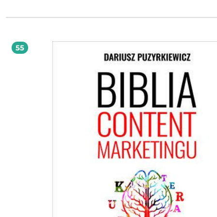
kompleksowo podchodząca do marketingu treści, została napisana z myślą o
osobach, firmach, markach, które swoje działania chcą zaplanować, zaprojekto
wdrożyć. Jej autor po kolei wprowadza czytelnika w zagadnienia content marketingu.
Tłumaczy, czym jest content marketing i na jakich zasadach psychologicznych 
Podpowiada, jak ułatwić sobie pracę dzięki piramidzie produktywności, i objaś
czym polega strategia stworzenia w marketingu treści. Zwraca uwagę na ważkoś
55
contentu organicznego i na to, jak osiągnąć więcej mniejszym kosztem dzięki sy
treści. Potem przechodzi do spraw praktycznych ― kalendarza sprzedażowego i
jak chcemy pozycjonować produkty i usługi. Pisze o roli odpowiednio wybrany
kanałów komunikacji z klientem. Wreszcie odpowiada na pytanie, co dalej, czyl
realizować zaplanowane i przygotowane działania, by przyniosły nam oczekiw
profity.