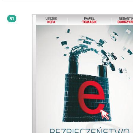
skrzynek pocztowych przypadkowymi ofertami. Dlatego dziś, w dobie przesytu
konsumpcyjnego, szybkiego internetu, smartfonów i wszechobecnych mediów
społecznościowych "chłyty małketingowe" to zdecydowanie za mało. Klient ma
do wyboru identyczne z jego punktu widzenia oferty dwóch konkurencyjnych f
51
wybierze tę, która bardziej do niego przemówi. Nagrodzi zakupem producenta
szczerze i otwarcie rozpocznie dialog, a także z pokorą wysłucha opinii o sobie 
pozytywnych i tych negatywnych. Wróci, jeśli jego uwagi zostaną uwzględnione.
Książka, którą trzymasz w ręku, stanowi świetny początek dialogu, jaki nawiążes
rynkiem. Autor w niezobowiązujący i dowcipny sposób przedstawia praktyczne
spojrzenie na zmieniające się relacje firm z konsumentami. Przekonaj się, że 
społecznościowe są przyszłością marketingu, a nie tylko przelotną modą. Sięgn
zestaw konkretnych informacji oraz przykładów z życia, dzięki którym nie tylko
dowiesz się, co się sprawdza (a co nie), lecz również jakie podejmować działani
kogo je kierować. Scott Stratten jest prezesem UnMarketing.com oraz ekspertem w
obszarze marketingu szeptanego i społecznościowego. Wirusowe materiały wi
opracowane na zlecenie jego klientów zostały wyświetlone ponad 60 milionów 
wygenerowały bardzo duże przychody. Stratten pojawia się w takich serwisach, 
Mashable.com i CNN.com. Piszą o nim "Wall Street Journal", "USA Today" oraz
"FastCompany". Prowadzi wykłady i doradza na całym świecie w zakresie
skuteczniejszych metod budowania przez firmy relacji z ich bieżącymi oraz
potencjalnymi klientami z wykorzystaniem mediów społecznościowych czy
marketingu wirusowego… oraz starej dobrej sztuki rozmawiania. [WSTAW IMIĘ]
napisał przełomowe dzieło dla [WSTAW NAZWĘ BRANŻY]. Rzuć wszystko i przec
tę książkę!słynny autor, który nie przeczytał tej książki Ten autor zapłacił 8 tysięcy
dolarów za udział w moim programie pisania bestsellerów. Niniejsza recenzja 
element wykupionego pakietu usług. Oto onaautor bestsellerów, który napisał
recenzje wszystkich książek biznesowych dostępnych na rynku W tej książce znajdziesz
naprawdę dużo słów dyrektor generalny firmy z listy Fortune 500, który znalazł się na
jednej imprezie z autorem i który przy kolejnym drinku zgodził się napisać recenzję
To najlepsza książka biznesowa na świecie, oprócz mojejautor, który pisze rece