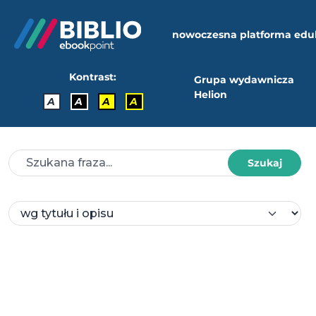
nowoczesna platforma edu
Kontrast:
Grupa wydawnicza
Helion
A
A
A
A
Szukaj