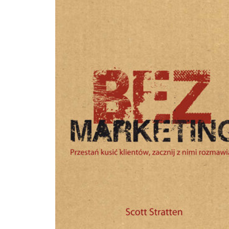
błąd Pulshr.pl: Nasz życiowy "prime time" zaczyna się w wieku 45 lat Onet.pl/styl-
zycia: Jak myśleć pozytywnie? Empik.com: Książki na wieczór. Wielki Buk poleca
poradniki Empik.com: Postaw na rozwój osobisty! Które poradniki warto przeczytać?
Innpoland.pl: Małżeństwo, kariera, zdrowie, finanse. Ekspert podpowiada, jak
planować życie z sukcesem Onet w domu: Małgorzata Ohme rozmawia m.in z
Mateuszem Grzesiakiem o psychologii, życiu, gotowaniu, zabawie, wolnym czas
rodzinie... Psychologiaprzykawie.pl: Czy Mateusz Grzesiak dzięki narzędziom
opisanym w książce osiąga swoje cele? Onet.pl: "Zmiana jest koniecznością dla
wszystkich". Wywiad z dr. Grzesiakiem Meloradio.pl: Jak działać skutecznie?
Podpowiada dr Mateusz Grzesiak Well.pl: Dr Mateusz Grzesiak: "Każdy z nas stoi na
ramionach gigantów, którzy w 99,9 proc. popełniali błędy" Silanauki.pl: Recenzja
książki