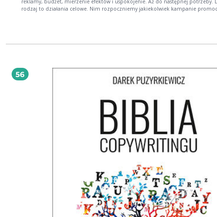
reklamy, budżet, mierzenie efektów i uspokojenie. Aż do następnej potrzeby. 
rodzaj to działania celowe. Nim rozpoczniemy jakiekolwiek kampanie promoc
siadamy i zastanawiamy się nad tym, jaki jest nasz nadrzędny cel, i pod jego k
planujemy i realizujemy wszystkie aktywności marketingowe. Ta książka,
kompleksowo podchodząca do marketingu treści, została napisana z myślą o
osobach, firmach, markach, które swoje działania chcą zaplanować, zaprojekto
wdrożyć. Jej autor po kolei wprowadza czytelnika w zagadnienia content marketingu.
Tłumaczy, czym jest content marketing i na jakich zasadach psychologicznych 
Podpowiada, jak ułatwić sobie pracę dzięki piramidzie produktywności, i objaś
czym polega strategia stworzenia w marketingu treści. Zwraca uwagę na ważkoś
56
contentu organicznego i na to, jak osiągnąć więcej mniejszym kosztem dzięki sy
treści. Potem przechodzi do spraw praktycznych ― kalendarza sprzedażowego i
jak chcemy pozycjonować produkty i usługi. Pisze o roli odpowiednio wybrany
kanałów komunikacji z klientem. Wreszcie odpowiada na pytanie, co dalej, czyl
realizować zaplanowane i przygotowane działania, by przyniosły nam oczekiw
profity.