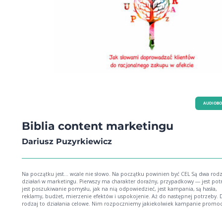
ekspansją terytorialną, współzawodnictwem ekonomicznym czy też przesuwan
ciężkości świata w kierunku Dalekiego Wschodu. Ciekawa, barwna i pełna szczegółów
opowieść o bezpieczeństwie Polski i świata w XXI wieku. Nieszablonowa, obalaj
stereotypy i polityczne mistyfikacje; pozwalająca zrozumieć wyzwania przyszłoś
nie rozpamiętywać przeszłe konflikty. Lektura obowiązkowa nie tylko dla
zainteresowanych sprawami międzynarodowymi w naszym kraju. Aleksander
Kwaśniewski, Prezydent RP w latach 1995-2005
AUDIOB
Biblia content marketingu
Dariusz Puzyrkiewicz
Na początku jest... wcale nie słowo. Na początku powinien być CEL Są dwa rodzaje
działań w marketingu. Pierwszy ma charakter doraźny, przypadkowy ― jest pot
jest poszukiwanie pomysłu, jak na nią odpowiedzieć, jest kampania, są hasła,
reklamy, budżet, mierzenie efektów i uspokojenie. Aż do następnej potrzeby. 
rodzaj to działania celowe. Nim rozpoczniemy jakiekolwiek kampanie promoc
siadamy i zastanawiamy się nad tym, jaki jest nasz nadrzędny cel, i pod jego k
planujemy i realizujemy wszystkie aktywności marketingowe. Ta książka,