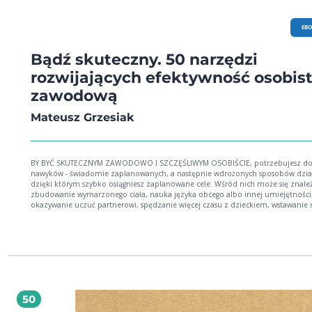
EB
Bądź skuteczny. 50 narzędzi
rozwijających efektywność osobist
zawodową
Mateusz Grzesiak
BY BYĆ SKUTECZNYM ZAWODOWO I SZCZĘŚLIWYM OSOBIŚCIE, potrzebujesz dobrych
nawyków - świadomie zaplanowanych, a następnie wdrożonych sposobów dział
dzięki którym szybko osiągniesz zaplanowane cele. Wśród nich może się znale
zbudowanie wymarzonego ciała, nauka języka obcego albo innej umiejętności
okazywanie uczuć partnerowi, spędzanie więcej czasu z dzieckiem, wstawanie 
lub zmiana nawyków żywieniowych. Dzięki odpowiedniej wiedzy jesteś w stani
przeprogramować swój mózg tak, by zmienił niesłużące Ci myśli, emocje i
zachowania na takie, które są zdrowe dla Ciebie i Twoich bliskich. Jak to zrobić,
dowiesz się z tej książki. Mateusz Grzesiak w KULISACH SUKCESU: Jedynka Polskie
Radio: Brak równowagi między życiem prywatnym i pracą. Efekt: wypalenie z
Polskie Radio Dzieciom: Jak budować swój własny sukces? Język korzyści i nie ty
Dziendobry.tvn.pl: Dlaczego Polacy nie lubią poniedziałków? "Kobiety w tym d
czują się najmniej atrakcyjne" Psychologiaprzykawie.pl: Jak myśleć pozytywnie?
50
Rosnijwsile.pl: Jak być skutecznym? Niech efektywność wejdzie Ci w nawyk!
Pulshr.pl: W pracy sami pozycjonujemy się niżej. To problem społeczny i ogro