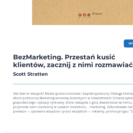
EB
BezMarketing. Przestań kusić
klientów, zacznij z nimi rozmawiać
Scott Stratten
Siła tkwi w relacjach! Media społecznościowe i kapitał społeczny Obsługa klient
sferze publicznej Marketing wirusowy Autentyzm w newsletterach Zmiana systemu
gospodarczego i sytuacji rynkowej, która nastąpiła z górą dwadzieścia lat temu,
przyniosła nam nieobecny w czasach niedoboru… marketing. Zafundowała n
pierwsze — cytowane wszędzie i przez wszystkich — reklamy, promocje typu "2
cenie 1" oraz telemarketerów, dzwoniących w najmniej odpowiednich momen
Po początkowym zachłyśnięciu się marketingiem zarówno klienci, jak i sami
przedsiębiorcy zaczynają być nim zmęczeni. Określenie "zabieg marketingowy
często stanowi synonim manipulacji, mydlenia oczu odbiorcom czy zapychani