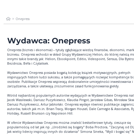
Onepress
Wydawca: Onepress
Onepress (biznes i ekonomia) – tytuły zgłębiające wiedzę finansów, ekonomii, mark
biznesu. Onepress wchodzi w skład Grupy Wydawniczej Helion, do której należą m
innymi takie brandy jak: Helion, Ebookpoint, Editio, Videopoint, Sensus, Dla Bystr
Bezdroża, BeYa i Czytalisek.
Wydawnictwo Onepress posiada bogatą kolekcję książek motywacyjnych, pełnych
inspirujących historii ludzi sukcesu, a także pomagających rozwijać kompetencje b
osobiste. Publikacje Onepress wspierają doskonalenie umiejętności inwestowania i
zarządzania, a także ułatwiają zrozumienie zasad funkcjonowania giełdy.
Wśród najbardziej popularnych autorów wydających w Wydawnictwie Onepress nal
Jacek Wasilewski, Dariusz Puzyrkiewicz, Klaudia Pingot, Jarosław Gibas, Mirosław Skw
Dariusz Puzyrkiewicz, Artur Jabłoński. Onepress wydaje również publikacje zagrani
autorów, takich jak m.in. Brian Tracy, Morgan Housel, Dale Carnegie & Associates, R
Holiday, Russell Brunson czy Napoleon Hill.
W ofercie Wydawnictwa Onepress można znaleźć bestsellerowe tytuły, cieszące się
popularnością od lat jak np. „Urodziłeś się bogaty" Boba Proctora, "Zaczynaj od 
Jak wielcy liderzy inspirują innych do działania" Simona Sineka, "Myśl i bogać się"