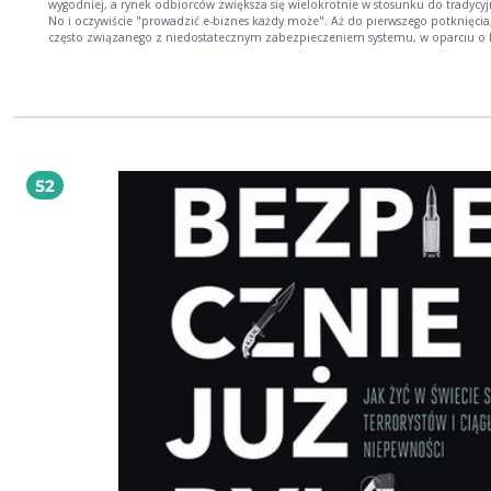
wygodniej, a rynek odbiorców zwiększa się wielokrotnie w stosunku do tradycyj
No i oczywiście "prowadzić e-biznes każdy może". Aż do pierwszego potknięcia
często związanego z niedostatecznym zabezpieczeniem systemu, w oparciu o 
pracuje sklep czy też platforma e-biznesowa. Problemy z bezpieczeństwem systemów
e-commerce mogą mieć wiele rozmaitych przyczyn. Dostawcy mają dostarczyć 
najtaniej w pełni funkcjonalny system i nie są rozliczani za priorytetowe
potraktowanie kwestii bezpieczeństwa . Ważna jest presja czasowa - im szybciej
będzie dostarczony, tym szybciej zacznie przynosić firmie zyski. Materia
bezpieczeństwa jest skomplikowana - nie każdy zna się na tych zagadnieniach.
znane i trudne do przyswojenia bywają zagadnienia prawne - niewielu progra
czy analityków rozumie prawne aspekty prowadzenia przedsiębiorstwa e-com
52
W książce Bezpieczeństwo systemu e-commerce znajdziesz przede wszystkim
informacje o mechanizmach prewencyjnych, czyli możliwych sposobach
zabezpieczania systemu. Poznasz także wymogi prawne obowiązujące osoby
handlujące przez internet. Autorzy rozpatrują je od strony aplikacji e-commerc
także szerzej (opisują m.in. kwestię zapisów w regulaminie sklepu internetoweg
Bardzo wartościowa publikacja, łącząca kwestie prawne oraz informatyczne, z
naciskiem na aspekty praktyczne, pomocna przy projektowaniu rozwiązań na 
małych i średnich przedsiębiorców. dr Stefan Szyszko, polski i unijny ekspert w
dziedzinie ochrony informacji, ze szczególnym uwzględnieniem ochrony dany
osobowych w sektorze ubezpieczeniowym Informacje zawarte w tym opracowaniu
mogą przydać się przedsiębiorcom zamierzającym wejść ze swoją ofertą w świa
rozwiązań internetowych lub zmieniającym sposób świadczenia usług. Mogą p
się też administratorom wdrażającym i eksploatującym systemy e commerce o
służyć jako przewodnik osobom zainteresowanym ochroną informacji w syste
biznesu. Maciej Kołodziej, administrator bezpieczeństwa informacji w spółce Nasza
Klasa, specjalista informatyki śledczej Publikacja z pewnością przyczyni się do rozwoju
kultury bezpieczeństwa informacyjnego. To bardzo ważna książka dla wszystkic
zaangażowanych w biznes online, zarówno tych prowadzących sklepy internet
jak i przygotowujących dla nich aplikacje i rozwiązania informatyczne. Marcin