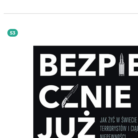
zagranicznych rynków na polskich pracowników. Później w dalekim Nowym Jor
zamachu terrorystycznym runęły dwie wieże World Trade Center. To nas przeraz
ale terroryści z turbanami na głowach byli dla nas tak odlegli jak - nie przymierz
kosmici. Na naszym kontynencie był spokój, a w naszym kraju czuliśmy się
szczególnie bezpiecznie, uznając, że to peryferia Zachodu. O, czyżby? Drugie
dziesięciolecie obecnego wieku wytrąciło nas ze strefy komfortu. Za wschodnią 
wybuchła regularna, choć oficjalnie niewypowiedziana wojna. Terroryści wyprow
53
się z odległego Iraku i Afganistanu, wybierając zamiast nich obiecaną ziemię Eu
Dziś już raz po raz natykamy się w internecie na cybernetyczne potyczki stero
sieciowych trolli. Z tsunami fake newsów coraz trudniej wyłowić rzetelne informa
Czego naprawdę należy się bać? Czy będziemy obiektem ataku terrorystyczneg
polską ziemię mogą rozjechać rosyjskie czołgi? A może lepiej zamknąć oczy na
politykę i zwyczajnie pilnować kursu franka, bo tym, co najbardziej zagraża n
bezpieczeństwu, są wahania wartości szwajcarskiej waluty? Jak żyć w świecie, któ
nieprędko (jeśli kiedykolwiek) znów będzie względnie bezpieczny, i nie dać się
zwariować? Co nam zagraża? Jak żyć bezpiecznie w sieciowej rzeczywistości? Jaka jest
hierarchia potrzeb człowieka w świecie ciągłej niepewności? Odpowiedź na te
fundamentalne pytania stanowi treść bogatej w fakty i przemyślenia książki Paul
Romana Polko. Napisana barwnym językiem, w sposób niezwykle przystępny
tłumaczy czytelnikowi zawiłości i fenomeny współczesnego świata: konsekwenc
migracji, terroryzmu, globalnego ocieplenia; zagadnienia wojen informacyjnych
cyberbezpieczeństwa, rywalizacji o zasoby i surowce naturalne. Nie zapomina 
tym o wyzwaniach bardziej tradycyjnych, związanych z konfliktami zbrojnymi i
ekspansją terytorialną, współzawodnictwem ekonomicznym czy też przesuwan
ciężkości świata w kierunku Dalekiego Wschodu. Ciekawa, barwna i pełna szczegółów
opowieść o bezpieczeństwie Polski i świata w XXI wieku. Nieszablonowa, obalaj
stereotypy i polityczne mistyfikacje; pozwalająca zrozumieć wyzwania przyszłoś
nie rozpamiętywać przeszłe konflikty. Lektura obowiązkowa nie tylko dla
zainteresowanych sprawami międzynarodowymi w naszym kraju. Aleksander
Kwaśniewski, Prezydent RP w latach 1995-2005