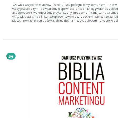
XXI wiek wszystkich strachów W roku 1989 pożegnaliśmy komunizm i - nie wiedząc
wtedy jeszcze o tym - powitaliśmy niepewność jutra. Zniknęły gwarancje zatrud
jako społeczeństwo odbyliśmy przyspieszony kurs ekonomicznej samodzielnoś
NATO wkraczaliśmy z kilkunastoprocentowym bezrobociem i wielką rzeszą lud
żyjących poniżej progu ubóstwa, ale gdzieś na niezbyt odległym horyzoncie poj
się już perspektywa wstąpienia do Unii Europejskiej i nadzieja na otwarcie się
zagranicznych rynków na polskich pracowników. Później w dalekim Nowym Jor
zamachu terrorystycznym runęły dwie wieże World Trade Center. To nas przeraz
ale terroryści z turbanami na głowach byli dla nas tak odlegli jak - nie przymierz
kosmici. Na naszym kontynencie był spokój, a w naszym kraju czuliśmy się
szczególnie bezpiecznie, uznając, że to peryferia Zachodu. O, czyżby? Drugie
dziesięciolecie obecnego wieku wytrąciło nas ze strefy komfortu. Za wschodnią 
wybuchła regularna, choć oficjalnie niewypowiedziana wojna. Terroryści wyprow
54
się z odległego Iraku i Afganistanu, wybierając zamiast nich obiecaną ziemię Eu
Dziś już raz po raz natykamy się w internecie na cybernetyczne potyczki stero
sieciowych trolli. Z tsunami fake newsów coraz trudniej wyłowić rzetelne informa
Czego naprawdę należy się bać? Czy będziemy obiektem ataku terrorystyczneg
polską ziemię mogą rozjechać rosyjskie czołgi? A może lepiej zamknąć oczy na
politykę i zwyczajnie pilnować kursu franka, bo tym, co najbardziej zagraża n
bezpieczeństwu, są wahania wartości szwajcarskiej waluty? Jak żyć w świecie, któ
nieprędko (jeśli kiedykolwiek) znów będzie względnie bezpieczny, i nie dać się
zwariować? Co nam zagraża? Jak żyć bezpiecznie w sieciowej rzeczywistości? Jaka jest
hierarchia potrzeb człowieka w świecie ciągłej niepewności? Odpowiedź na te
fundamentalne pytania stanowi treść bogatej w fakty i przemyślenia książki Paul
Romana Polko. Napisana barwnym językiem, w sposób niezwykle przystępny
tłumaczy czytelnikowi zawiłości i fenomeny współczesnego świata: konsekwenc
migracji, terroryzmu, globalnego ocieplenia; zagadnienia wojen informacyjnych
cyberbezpieczeństwa, rywalizacji o zasoby i surowce naturalne. Nie zapomina 
tym o wyzwaniach bardziej tradycyjnych, związanych z konfliktami zbrojnymi i