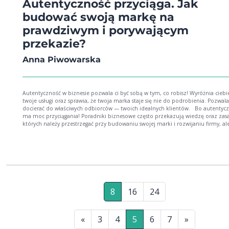
Autentyczność przyciąga. Jak
budować swoją markę na
prawdziwym i porywającym
przekazie?
Anna Piwowarska
Autentyczność w biznesie pozwala ci być sobą w tym, co robisz! Wyróżnia ciebie
twoje usługi oraz sprawia, że twoja marka staje się nie do podrobienia. Pozwala 
docierać do właściwych odbiorców — twoich idealnych klientów. Bo autentyczność
ma moc przyciągania! Poradniki biznesowe często przekazują wiedzę oraz zas
których należy przestrzegać przy budowaniu swojej marki i rozwijaniu firmy, al
bardzo rzadko wspierają w podejmowaniu samodzielnych decyzji, wybieraniu 
co jest najlepsze akurat dla ciebie, poznawaniu siebie i słuchaniu własnej intuic
razem jest inaczej! Masz przed sobą praktyczny przewodnik zawierający mnóstwo
ćwiczeń, pytań, które należy sobie postawić, a także przykładów tekstów i osób,
zaczęły budować swoją działalność na autentycznym przekazie — pochodząc
ich wnętrza, czyli zgodnym z tym, kim są, w co wierzą i co jest dla nich ważne. Książka
pomoże ci w budowaniu swojej marki (osobistej i firmowej) w sposób autentyc
który będzie jednocześnie atrakcyjny dla twoich klientów. Przeczytaj ją i sprawd
8
16
24
to podejście jest dla ciebie. Jeśli tak — zacznij działać! Zagadnienia poruszane 
książce są bliskie nowym trendom w marketingu, takim jak personal branding,
storytelling, content marketing. Budowanie marki na autentycznym przekazie to
prawdziwa rewolucja w podejściu do biznesu!
«
3
4
5
6
7
»