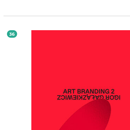
zaprasza Ciebie, świetnego sprzedawcę, na wspólną wędrówkę, której celem jes
wyższy poziom handlowania. Razem rozważycie, dlaczego tak trudno zaplanow
zrealizować postawione sobie cele. Zastanowicie się, co jest bardziej opłacalne
dłuższej perspektywie — sprzedaż etyczna czy nieetyczna? Autor podpowie, jak
mądrze wywierać wpływ na ludzi, by w efekcie podejmowali decyzje, które będ
dobre dla obu stron. Zwróci Twoją uwagę na siłę płynącą z umiejętnego zadaw
pytań i wyposaży w najskuteczniejszy ich zestaw, dzięki któremu zdobędziesz 
36
najtrudniejszego klienta i staniesz się prawdziwym arcymistrzem sprzedaży!