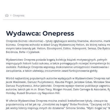
Onepress
Wydawca: Onepress
Onepress (biznes i ekonomia) – tytuły zgłębiające wiedzę finansów, ekonomii, mark
biznesu. Onepress wchodzi w skład Grupy Wydawniczej Helion, do której należą m
innymi takie brandy jak: Helion, Ebookpoint, Editio, Videopoint, Sensus, Dla Bystr
Bezdroża, BeYa i Czytalisek.
Wydawnictwo Onepress posiada bogatą kolekcję książek motywacyjnych, pełnych
inspirujących historii ludzi sukcesu, a także pomagających rozwijać kompetencje b
osobiste. Publikacje Onepress wspierają doskonalenie umiejętności inwestowania i
zarządzania, a także ułatwiają zrozumienie zasad funkcjonowania giełdy.
Wśród najbardziej popularnych autorów wydających w Wydawnictwie Onepress nal
Jacek Wasilewski, Dariusz Puzyrkiewicz, Klaudia Pingot, Jarosław Gibas, Mirosław Skw
Dariusz Puzyrkiewicz, Artur Jabłoński. Onepress wydaje również publikacje zagrani
autorów, takich jak m.in. Brian Tracy, Morgan Housel, Dale Carnegie & Associates, R
Holiday, Russell Brunson czy Napoleon Hill.
W ofercie Wydawnictwa Onepress można znaleźć bestsellerowe tytuły, cieszące się
popularnością od lat jak np. „Urodziłeś się bogaty" Boba Proctora, "Zaczynaj od 
Jak wielcy liderzy inspirują innych do działania" Simona Sineka, "Myśl i bogać się"