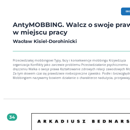
EB
AntyMOBBING. Walcz o swoje pra
w miejscu pracy
Wacław Kisiel-Dorohinicki
Przeciwdziałaj mobbingowi Typy, fazy i konsekwencje mobbingu Krzywdząca
organizacja Konflikty jako zarzewie problemu Przeciwdziałanie psychicznemu
dręczeniu Walka o swoje prawa Kształtowanie zdrowych relacji zawodowych Mobbing.
Za tym słowem czai się prawdziwie niebezpieczne zjawisko. Podłe i bezwzględ
Mobbingiem nazywamy bowiem działanie o charakterze nadużycia, przejawiają
w formie zachowań, słów, aktów i gestów. Inaczej rzecz ujmując, to systematyc
znęcanie się lub dręczenie moralne. Celem lub skutkiem mobbingu jest poniże
ośmieszenie, zaniżenie samooceny, wyeliminowanie albo odizolowanie danej
od jej współpracowników. Przez wiele lat nie mówiło się głośno o psychicznym
dręczeniu, mającym miejsce w polskich firmach. Przymusowe nadgodziny, ost
powierzanie bezsensownych zadań, stosowanie biurowego psychoterroru -- tak
prostu musiało być. Nawet sądy traktowały pozwy przeciw zamierzonemu
nieetycznemu zachowaniu pracodawcy jako pracowniczą próbę zemsty czy re
34
za zwolnienie. Jeśli jednak kiedykolwiek byłeś ofiarą mobbingu lub taka atmos
panowała w Twoim biurze, dobrze wiesz, że szykany potrafią zatruć krew, znisz
zdrowie oraz odebrać chęć do pracy. Na szczęście tak jak Dawid w nierównej w