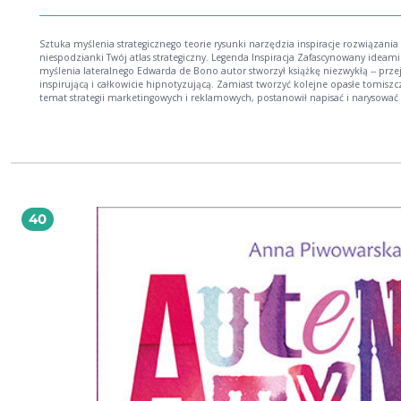
Sztuka myślenia strategicznego teorie rysunki narzędzia inspiracje rozwiązania
niespodzianki Twój atlas strategiczny. Legenda Inspiracja Zafascynowany ideami
myślenia lateralnego Edwarda de Bono autor stworzył książkę niezwykłą -- przej
inspirującą i całkowicie hipnotyzującą. Zamiast tworzyć kolejne opasłe tomiszc
temat strategii marketingowych i reklamowych, postanowił napisać i narysować 
strategii kreatywnych. Teoria Strategia we współczesnym rozumieniu jest
odpowiednim doborem środków i metod dla osiągnięcia założonego celu. To 
jedno z kluczowych pojęć wszędzie tam, gdzie istotna jest skuteczność
prowadzonych działań -- poczynając od polityki, na marketingu kończąc. Technika
Kolejne strony wypełniają sugestywne przykłady z fizyki, biologii, kodeksu bushi
wielu innych dziedzin, dyscyplin lub światopoglądów, dalekich na pozór od stra
marketingowych, jednak doskonale wyrażających strukturę omawianego zagad
strategicznego. Agenda Drogi Czytelniku, to książka, która powstała tylko i wyłącznie
40
po to, by służyć Ci w Twojej codziennej pracy, kierować Twoje myśli w stronę
niezwykłych rozwiązań, inspirować, gdy potrzeba Ci natchnienia i wytchnienia. Może
Może nawet rozmyślając nad jednym z modeli, przyśniesz na chwilę nad klawi
laptopa i znajdziesz rozwiązanie problemu, który Cię dręczy? Autor Z wykształcenia
filozof, od dwunastu lat zajmuje się komunikacją marek. W tym czasie pełnił
obowiązki dyrektora strategicznego w agencjach: TJ PARTNER, Gruppa 66 Ogilvy,
RSCG. Obecnie członek zarządu ds. strategii w grupie Young & Rubicam Brands
szef niezależnej struktury doradczej BAV Consulting. Prowadził wykłady lub zaję
związane z zarządzaniem, marketingiem i reklamą w projektach szkoleniowyc
organizowanych przez: Harvard Business Review Polska, Szkołę Strategii Marki p
SAR, Wyższą Szkołę Komunikowania i Mediów Społecznych im. J. Giedroycia, S
Mistrzów Reklamy. Autor kilkudziesięciu artykułów związanych z zarządzanie
marką, marketingiem i komunikacją reklamową. Wywiad z autorem książki Patron
medialny: