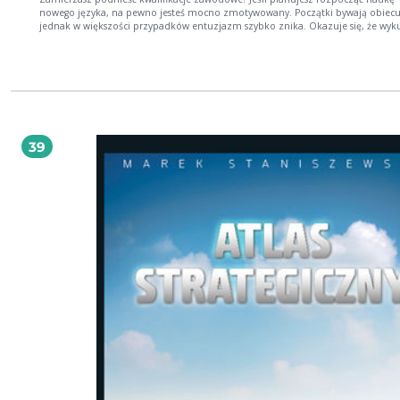
nowego języka, na pewno jesteś mocno zmotywowany. Początki bywają obiecu
jednak w większości przypadków entuzjazm szybko znika. Okazuje się, że wyk
blachę słówka dziwnie łatwo ulatują z głowy, a gramatyka, mimo starań, pozost
niezrozumiała. W efekcie w praktyce nadal potrafimy jedynie się przedstawić, z
o drogę i ewentualnie zamówić jedzenie w restauracji. Dlaczego tak jest? Pewnie
myślisz, że po prostu nie masz odpowiednich zdolności. Nieprawda! Człowiek 
się z predyspozycjami do komunikacji z innymi. Skoro każdy z nas potrafi
porozumiewać się w swoim rodzimym języku, to znaczy, że ma umiejętności, 
którym może przyswoić dowolną ludzką mowę - wystarczy, że skupi się na
efektywnym ich rozwoju. Efektywnym, czyli takim, który pozwoli by przy rozs
39
nakładzie czasu i pracy w satysfakcjonującym stopniu opanować nowy język. Dzi
książce poznasz wszystkie elementy sprawnego procesu uczenia się języków ob
Dowiesz się, co o mechanizmach przyswajania obcej mowy mówią badacze umy
poznasz sprawdzone sposoby przekładania tej wiedzy na codzienne rytuały uc
Będziesz ćwiczyć, ćwiczyć, ćwiczyć, ale uwaga - czeka Cię nagroda! Język obcy
przestanie być obcy o wiele szybciej, niż myślisz!