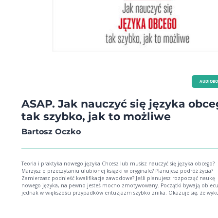
AUDIOB
ASAP. Jak nauczyć się języka obce
tak szybko, jak to możliwe
Bartosz Oczko
Teoria i praktyka nowego języka Chcesz lub musisz nauczyć się języka obcego?
Marzysz o przeczytaniu ulubionej książki w oryginale? Planujesz podróż życia?
Zamierzasz podnieść kwalifikacje zawodowe? Jeśli planujesz rozpocząć naukę
nowego języka, na pewno jesteś mocno zmotywowany. Początki bywają obiecu
jednak w większości przypadków entuzjazm szybko znika. Okazuje się, że wyk
blachę słówka dziwnie łatwo ulatują z głowy, a gramatyka, mimo starań, pozost
niezrozumiała. W efekcie w praktyce nadal potrafimy jedynie się przedstawić, z
o drogę i ewentualnie zamówić jedzenie w restauracji. Dlaczego tak jest? Pewnie