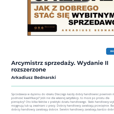
EB
Arcymistrz sprzedaży. Wydanie II
rozszerzone
Arkadiusz Bednarski
Sprzedawca w dążeniu do ideału Dlaczego każdy dobry handlowiec powinien nadal
podnosić kwalifikacje? Jeśli nie dla własnej satysfakcji, to może po prostu dla
pieniędzy? Oto kilka faktów z praktyki działu handlowego. Słabi handlowcy szybko
rezygnują lub są zwalniani z pracy. Dobrzy handlowcy zarabiają przeciętnie. Bardzo
dobrzy handlowcy zarabiają dobrze. Świetni handlowcy zarabiają bardzo dobrze.
Wybitni handlowcy… nie mają żadnych limitów wynagrodzeń! Arkadiusz Bednarski