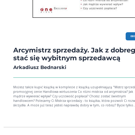
EB
Arcymistrz sprzedaży. Jak z dobre
stać się wybitnym sprzedawcą
Arkadiusz Bednarski
Możesz także kupić książkę w komplecie z książką uzupełniającą "Mistrz sprzed
promocyjnej cenie Handlowa wirtuozeria Co różni mistrza od arcymistrza? Jak
mądrze wywierać wpływ? Czy uczciwość popłaca? Chcesz zostać świetnym
handlowcem? Polecamy Ci Mistrza sprzedaży - to książka, która pozwoli Ci roz
skrzydła. A może już teraz jesteś naprawdę dobry w tym, co robisz? Bycie tylko
jednym z wielu dobrych handlowców przestało Cię satysfakcjonować? Szukasz 
więcej, by zaspokoić swoje ambicje? Możesz zostać arcymistrzem, prześcignąć c
konkurencję, stanąć na najwyższym podium i spojrzeć na wszystkich z góry. Ot
książka, która podsyci Twoją potrzebę osiągnięcia spektakularnego sukcesu, wsk
cienką linię, oddzielającą handlowca dobrego od wybitnego, i pokaże, jak ją
przekroczyć. Jednak satysfakcja to nie wszystko… Będąc niedoścignionym geniuszem