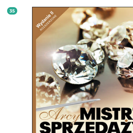
handlu, perfekcyjnym wirtuozem sprzedaży, otrzymujesz godną Twojej pracy
nagrodę. Świetni handlowcy zarabiają oczywiście bardzo dobrze, ale wybitni
35
handlowcy nie mają żadnych limitów wynagrodzeń! Potrzebujesz jeszcze czasu
namysłu? To NIE jest książka dla osób, które: chcą się nauczyć sprzedawać, bo nie
mają nic lepszego do roboty; mają ochotę dowiedzieć się czegoś na temat tec
sprzedaży; w sprzedaży poszukują łatwego zarobku; tylko dla tych, którzy chcą
się ponad przeciętność!