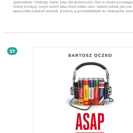
opakowania. Celebryty, marki, kleju dla społeczności. Raz to sztuka pozostają
dobrej kondycji, innym razem taka, która ledwo zipie. Zawsze jednak jest ona
wyrazicielką ludzkich potrzeb. A ludzie, w przeciwieństwie do rekwizytów, scenog
atrybutów czasów, w jakich żyją, pozostają niezmienni. I dlatego, nawet jeśli wy
jakieś teoretycznie nowe potrzeby, w rzeczywistości kryją się pod tym stare pot
― pierwotne, podstawowe. Wyszedłszy od takich założeń, autor przygląda się
współczesnej sztuce, a także jej przełożeniu na branding i marketing. Potrzeba
artyfikacji produkcji masowej, presja bycia kreatywnym i wyrażania się poprzez 
o oryginalnych, zaskakujących formach skutkują tym, że otrzymujemy wyjątko
produkty, usługi i angażujące marki. Art branding, bazujący na mądrej, twórczej
efektywnej relacji sztuki i biznesu, stał się bardzo ciekawą formą komunikacji. I 
37
powszechną, by warto było zagłębić się w ten świat.