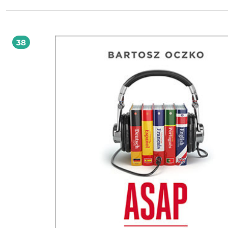
myślisz, że po prostu nie masz odpowiednich zdolności. Nieprawda! Człowiek 
się z predyspozycjami do komunikacji z innymi. Skoro każdy z nas potrafi
porozumiewać się w swoim rodzimym języku, to znaczy, że ma umiejętności, 
którym może przyswoić dowolną ludzką mowę - wystarczy, że skupi się na
efektywnym ich rozwoju. Efektywnym, czyli takim, który pozwoli by przy rozs
38
nakładzie czasu i pracy w satysfakcjonującym stopniu opanować nowy język. Dzi
książce poznasz wszystkie elementy sprawnego procesu uczenia się języków ob
Dowiesz się, co o mechanizmach przyswajania obcej mowy mówią badacze umy
poznasz sprawdzone sposoby przekładania tej wiedzy na codzienne rytuały uc
Będziesz ćwiczyć, ćwiczyć, ćwiczyć, ale uwaga - czeka Cię nagroda! Język obcy
przestanie być obcy o wiele szybciej, niż myślisz!