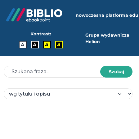
nowoczesna platforma edu
Kontrast:
Grupa wydawnicza
Helion
A
A
A
A
Szukaj