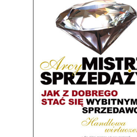
Goliatem, tak i Ty masz szansę wygrać z Twoim dręczycielem lub nawet całą ich
A celnie rzuconym kamieniem niech stanie się wiedza zawarta w tej książce. Jeś
natomiast reprezentujesz pracodawcę, w którego zakładzie dochodzi do niele
praktyk, Twoim obowiązkiem narzuconym przez prawo jest im zapobiec. Nie
pozwól, by sprawy zaszły za daleko! Rozpoznawanie mobbingu i terroru
psychicznego Konflikt jako źródło mobbingu Zapobieganie nielegalnym praktykom
Kultury organizacyjne sprzyjające rozwojowi niezdrowej atmosfery Procedury
antymobbingowe Roszczenia dręczonych pracowników Formy pomocy ofiarom
mobbingu Przeczytaj wywiad z autorem