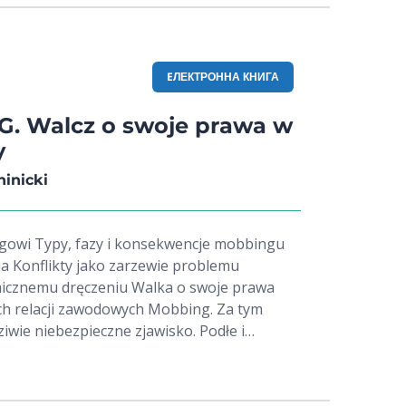
EЛЕКТРОННА КНИГА
. Walcz o swoje prawa w
y
inicki
cje mobbingu
a Konflikty jako zarzewie problemu
hicznemu dręczeniu Walka o swoje prawa
ji zawodowych Mobbing. Za tym
iwie niebezpieczne zjawisko. Podłe i
giem nazywamy bowiem działanie o
, przejawiające się w formie zachowań, słów,
j rzecz ujmując, to systematyczne znęcanie