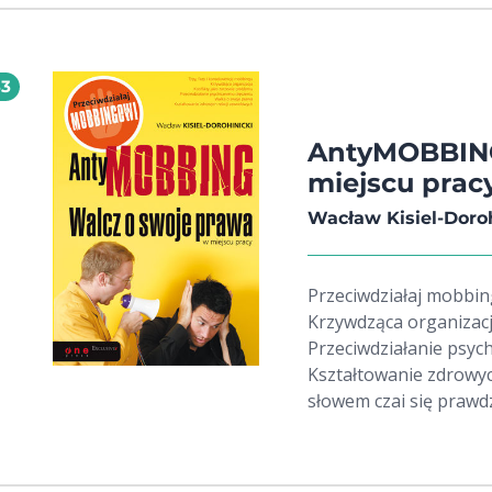
33
AntyMOBBING
miejscu prac
Wacław Kisiel-Doroh
Przeciwdziałaj mobbingowi Typy, fazy i konsekwen
Krzywdząca organizacj
Przeciwdziałanie psyc
Kształtowanie zdrowych relac
słowem czai się prawdz
bezwzględne. Mobbin
charakterze nadużycia
aktów i gestów. Inacze