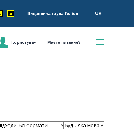
Видавнича група Геліон
UK
A
A
Користувач
Маєте питання?