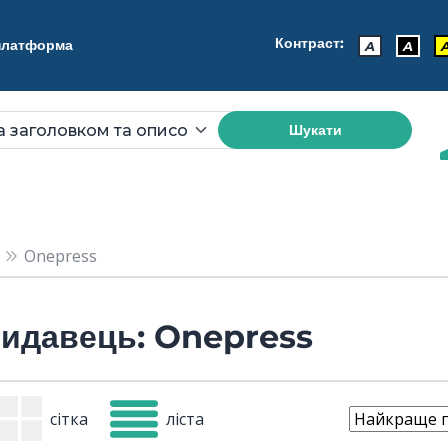
Контраст:
 платформа
A
A
Шукати
Onepress
идавець: Onepress
сітка
ліста