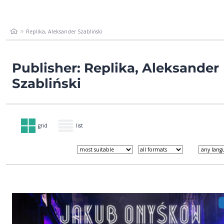
Replika, Aleksander Szabliński
Publisher: Replika, Aleksander
Szabliński
grid
list