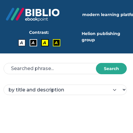
modern learning platf
Contrast:
Helion publishing
group
A
A
A
A
Search