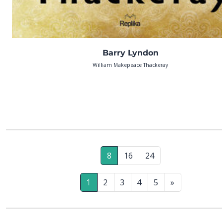
Barry Lyndon
William Makepeace Thackeray
8
16
24
1
2
3
4
5
»