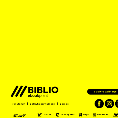
pobierz aplikację
|
|
regulamin
polityka prywatności
pomoc
Helion
Ebookpoint
Beya
Bezdroza