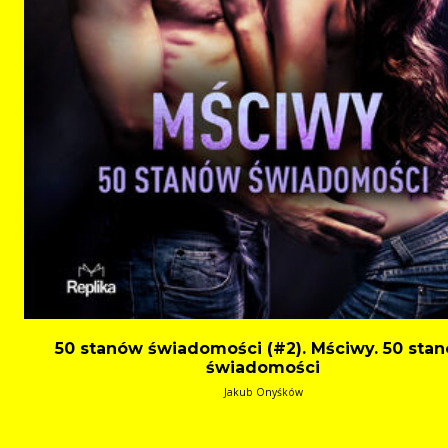
50 stanów świadomości (#2). Mściwy. 50 sta
świadomości
Jakub Onyśków