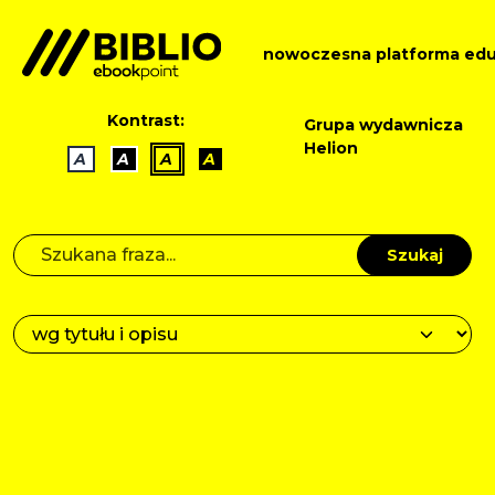
nowoczesna platforma edu
Kontrast:
Grupa wydawnicza
Helion
A
A
A
A
Szukaj