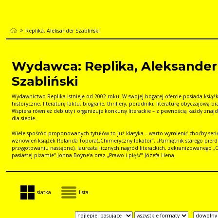
Replika, Aleksander Szabliński
Wydawca: Replika, Aleksander
Szabliński
Wydawnictwo Replika istnieje od 2002 roku. W swojej bogatej ofercie posiada książk
historyczne, literaturę faktu, biografie, thrillery, poradniki, literaturę obyczajową or
Wspiera również debiuty i organizuje konkursy literackie – z pewnością każdy znajd
dla siebie.
Wiele spośród proponowanych tytułów to już klasyka – warto wymienić choćby seri
wznowień książek Rolanda Topora(„Chimeryczny lokator”, „Pamiętnik starego pierd
przygotowaniu następne), laureata licznych nagród literackich, zekranizowanego „
pasiastej piżamie” Johna Boyne'a oraz „Prawo i pięść” Józefa Hena.
siatka
lista