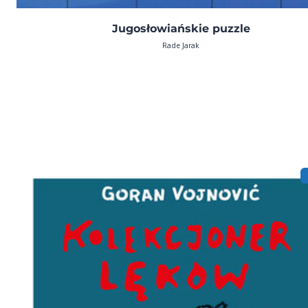
Jugosłowiańskie puzzle
Rade Jarak