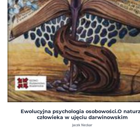
Ewolucyjna psychologia osobowości.O natur
człowieka w ujęciu darwinowskim
Jacek Neckar