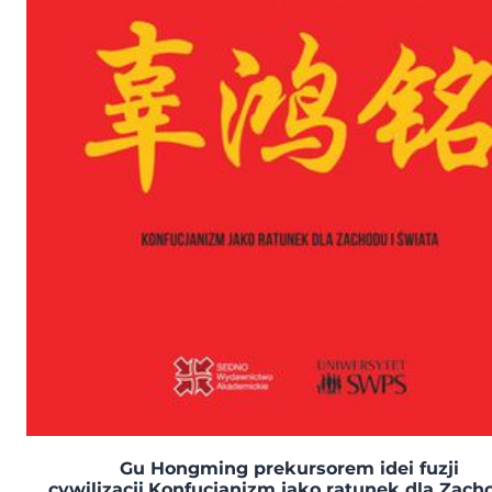
Gu Hongming prekursorem idei fuzji
cywilizacji.Konfucjanizm jako ratunek dla Zach