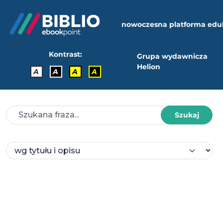
nowoczesna platforma edu
Kontrast:
Grupa wydawnicza
Helion
A
A
A
A
Szukaj