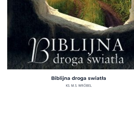
Biblijna droga swiatła
KS. M.S. WRÓBEL