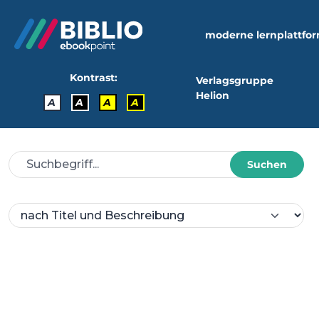
moderne lernplattfo
Kontrast:
Verlagsgruppe
Helion
A
A
A
A
Suchen