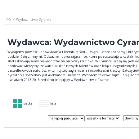
Wydawnictwo Cyranka
Wydawca: Wydawnictwo Cyra
Wydajemy powieści, opowiadania i literaturę faktu. Książki, które kochamy i który
podzielić się z innymi. Odważne i poruszające – te, które pozostawiają w czytelniku
ślad i skrywają sensy niewidoczne na pierwszy rzut oka. W Cyrance ukażą się polskie
ponieważ wierzymy, że warto szukać nowych talentów oraz książki nagradzanych i
bestsellerowych autorów, w tym tytuły zagraniczne i współcześni klasycy. Założycielk
dyrektorką sprzedaży jest Aleksandra Turewicz. Wyborem tekstów zajmuje się Kon
– w latach 2013-2018 redaktor inicjujący w Wydawnictwie Czarne.
siatka
lista