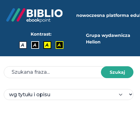
nowoczesna platforma edu
Kontrast:
Grupa wydawnicza
Helion
A
A
A
A
Szukaj