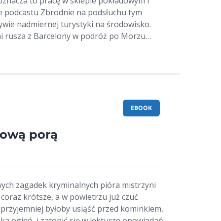
 oznacza to pracę w sklepie pokładowym i
podcastu Zbrodnie na podsłuchu tym
wie nadmiernej turystyki na środowisko.
łmi rusza z Barcelony w podróż po Morzu
spokój podróżnych przerywa wyłowienie
 burtą Sprawę morderstwa bada Andrew
 tak leniwym usposobieniu, że Rita
 samozwańcze śledztwo. Barwne postacie,
zne intrygi i dramatyczny finał pewnego
ing of the Oceans kryje się sporo tajemnic!
EBOOK
zją do śmiechu, choć dla Rity jest to raczej
k morderca czai się tuż obok. Tę historię
mową porą
agadek kryminalnych, niebanalnych podróży
w. Idealna powieść nie tylko na urlop!
ych zagadek kryminalnych pióra mistrzyni
ajprzyjemniej byłoby usiąść przed kominkiem,
ka ogień, i zatopić się w lekturze opowiadań