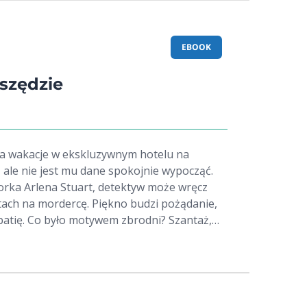
EBOOK
wszędzie
za wakacje w ekskluzywnym hotelu na
ale nie jest mu dane spokojnie wypocząć.
torka Arlena Stuart, detektyw może wręcz
ach na mordercę. Piękno budzi pożądanie,
patię. Co było motywem zbrodni? Szantaż,
oże mania religijna? Jeden z pierwszych w
ej portretów sympatycznego psychopaty,
em Lecterem.