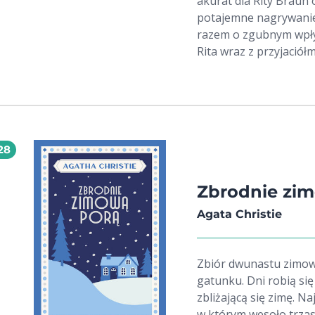
akurat dla Rity Braun
potajemne nagrywanie 
razem o zgubnym wpły
Rita wraz z przyjació
Śródziemnym. Jednak 
ciała dryfującego za
Krasinski, policjant o
postanawia rozpocząć
zakazane romanse, lic
28
wesela. Pod pokładem K
Ich natężenie bywa oka
śmiech przez łzy. Wsza
Zbrodnie zi
pokochają miłośnicy z
Agata Christie
i wyrazistych bohateró
Zbiór dwunastu zimow
gatunku. Dni robią się coraz krótsze, a w powietrzu już czuć
zbliżającą się zimę. N
w którym wesoło trzas