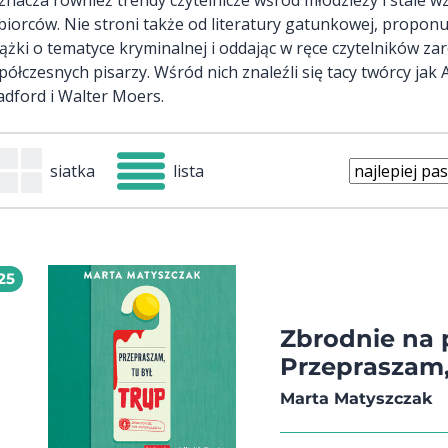
biorców. Nie stroni także od literatury gatunkowej, propon
iążki o tematyce kryminalnej i oddając w ręce czytelników zar
półczesnych pisarzy. Wśród nich znaleźli się tacy twórcy jak
adford i Walter Moers.
siatka
lista
25
Zbrodnie na 
Przepraszam, 
Marta Matyszczak