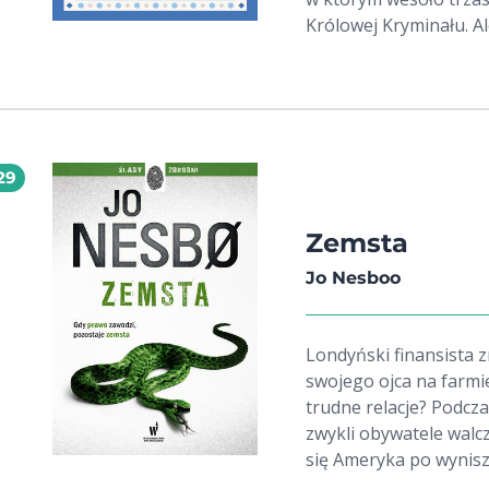
Królowej Kryminału. Ale uwaga! Niebezpieczeństwo może pojawić
się zewsząd wraz z tajemniczymi gośćmi, w zatrutych smakołykach,
a nawet w świątecznych podarunkach.
lektura obowiązkowa d
Christie i kolejna okaz
bohaterów: Herkulesa 
29
Zemsta
Jo Nesboo
Londyński finansista 
swojego ojca na farmi
trudne relacje? Podcz
zwykli obywatele walcz
się Ameryka po wynisz
przestrzega jeszcze p