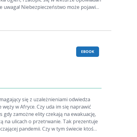
 "Zbrodnie zimową porą" to
la wszystkich miłośników twórczości Agathy
ja, by powrócić do jej nieśmiertelnych
Poirota i panny Marple.
EBOOK
zmagający się z uzależnieniami odwiedza
e węży w Afryce. Czy uda im się naprawić
as gdy zamożne elity czekają na ewakuację,
ą na ulicach o przetrwanie. Tak prezentuje
czającej pandemii. Czy w tym świecie ktoś
rawa? Naukowiec, który opracował środek