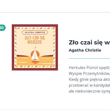
na nieśmiertelność, z
usunąć niebezpieczne
Bohaterowie zbioru o
trudnymi wyborami. A
30
wizje przyszłości, w k
prawami.
Zło czai się 
Agatha Christie
Herkules Poirot spęd
Wyspie Przemytników, 
Kiedy ginie piękna ak
przebierać w kandydat
ale niekoniecznie sym
zazdrość, spadek, a m
literaturze kryminaln
długo przed Hannibal