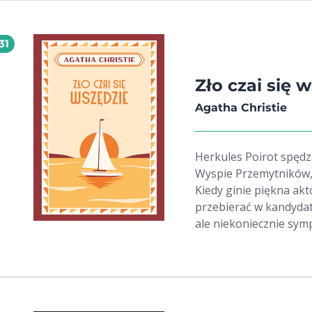
31
Zło czai się 
Agatha Christie
Herkules Poirot spęd
Wyspie Przemytników, 
Kiedy ginie piękna ak
przebierać w kandydat
ale niekoniecznie sym
zazdrość, spadek, a m
literaturze kryminaln
długo przed Hannibal