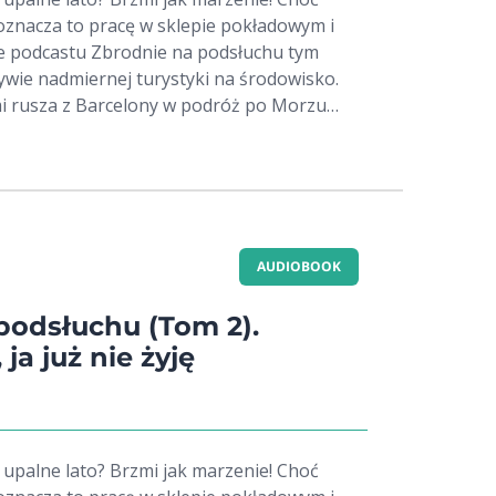
 oznacza to pracę w sklepie pokładowym i
 podcastu Zbrodnie na podsłuchu tym
wie nadmiernej turystyki na środowisko.
łmi rusza z Barcelony w podróż po Morzu
spokój podróżnych przerywa wyłowienie
burtą... Sprawę morderstwa bada Andrew
 tak leniwym usposobieniu, że Rita
ńcze śledztwo. Barwne postacie,
zne intrygi i dramatyczny finał pewnego
ing of the Oceans kryje się sporo tajemnic!
AUDIOBOOK
zją do śmiechu, choć dla Rity jest to raczej
derca czai się tuż obok. Tę historię
podsłuchu (Tom 2).
agadek kryminalnych, niebanalnych podróży
ja już nie żyję
w. Idealna powieść nie tylko na urlop!
upalne lato? Brzmi jak marzenie! Choć