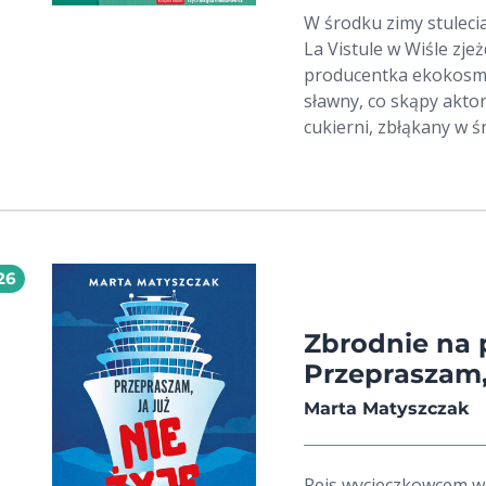
W środku zimy stulecia
La Vistule w Wiśle zje
producentka ekokosme
sławny, co skąpy aktor 
cukierni, zbłąkany w ś
Tej ostatniej towarzyszy Rita Braun mł
która próbuje w Warsz
rzeczywistość ją rozcz
relaks, a w zamian in
podsłuchu". Najpierw 
26
ewidentnie dochodzi w
prawdziwe morderstwo
hotelu podcasterka jes
Zbrodnie na 
który jeszcze przed ch
Przepraszam, 
Marta Matyszczak
Rejs wycieczkowcem w 