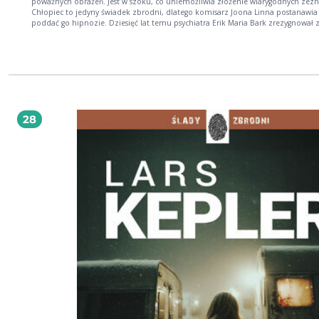
poważnych obrażeń. Jest w szoku, co uniemożliwia złożenie wiarygodnych zezn
Chłopiec to jedyny świadek zbrodni, dlatego komisarz Joona Linna postanawia
poddać go hipnozie. Dziesięć lat temu psychiatra Erik Maria Bark zrezygnował 
stosowania hipnozy i poprzysiągł nigdy do niej nie wracać. Za namową Linny ł
własne postanowienie, co wywołuje lawinę dramatycznych zdarzeń
28