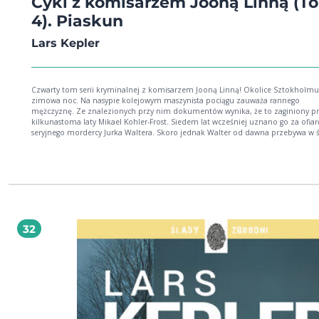
Cykl z komisarzem Jooną Linną (T
4). Piaskun
Lars Kepler
Czwarty tom serii kryminalnej z komisarzem Jooną Linną! Okolice Sztokholmu
zimowa noc. Na nasypie kolejowym maszynista pociągu zauważa rannego
mężczyznę. Ze znalezionych przy nim dokumentów wynika, że to zaginiony p
kilkunastoma laty Mikael Kohler-Frost. Siedem lat wcześniej uznano go za ofiar
seryjnego mordercy Jurka Waltera. Skoro jednak Walter od dawna przebywa w śc
izolacji w szpitalu psychiatrycznym, czy mógł mieć coś wspólnego ze zniknięci
Mikaela? Komisarz Joona Linna musi wrócić do zamkniętej przed laty sprawy i
dowiedzieć się, jakie sekrety skrywa psychopata. Plan, który rodzi się w jego głowi
szalony i ryzykowny. Każdy, kto spróbuje poznać prawdę, wnikając w umysł mo
naraża się na śmiertelne niebezpieczeństwo. Według wierzeń Piaskun sprowad
dzieci sen. Jednak spotkanie z bohaterami tej książki nie pozwoli zasnąć niko
Seria z Jooną Linną: Hipnotyzer Kontrakt Paganiniego Świadek Piaskun Stalker Łowca
Łazarz Człowiek w lustrze Pająk
32