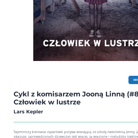
EB
Cykl z komisarzem Jooną Linną (#8
Człowiek w lustrze
Lars Kepler
Tajemniczy kierowca ciężarówki porywa wracającą ze szkoły nastoletnią Jenny. J
okazuje, uprowadzonych dziewczyn jest więcej, są więzione i nieludzko trakto