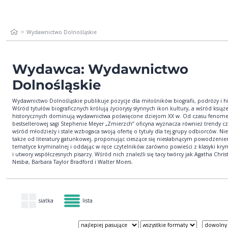
Wydawnictwo Dolnośląskie
Wydawca: Wydawnictwo
Dolnośląskie
Wydawnictwo Dolnośląskie publikuje pozycje dla miłośników biografii, podróży i his
Wśród tytułów biograficznych królują życiorysy słynnych ikon kultury, a wśród książ
historycznych dominują wydawnictwa poświęcone dziejom XX w. Od czasu fenom
bestsellerowej sagi Stephenie Meyer „Zmierzch” oficyna wyznacza również trendy cz
wśród młodzieży i stale wzbogaca swoją ofertę o tytuły dla tej grupy odbiorców. Nie
także od literatury gatunkowej, proponując cieszące się niesłabnącym powodzenie
tematyce kryminalnej i oddając w ręce czytelników zarówno powieści z klasyki krym
i utwory współczesnych pisarzy. Wśród nich znaleźli się tacy twórcy jak Agatha Christ
Nesbø, Barbara Taylor Bradford i Walter Moers.
siatka
lista