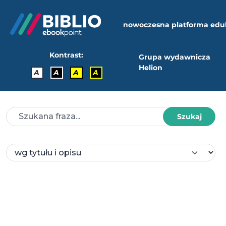
nowoczesna platforma edu
Kontrast:
Grupa wydawnicza
Helion
A
A
A
A
Szukaj