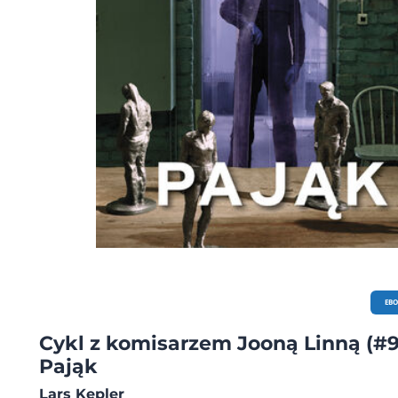
EB
Cykl z komisarzem Jooną Linną (#9
Pająk
Lars Kepler