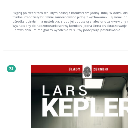
Sięgnij po trzeci tom serii kryminalnej z komisarzem Jooną Linną! W domu dla
trudnej młodzieży brutalnie zamordowano jedną z wychowanek. Tej samej no
ośrodka uciekła inna nastolatka, a pod jej poduszką znaleziono zakrwawiony
Wyznaczony do nadzorowania sprawy komisarz Joona Linna przekracza swoje
uprawnienia i mimo groźby wydalenia ze służby podejmuje poszukiwania
podejrzanej. W tym samym czasie na policję zgłasza się dorabiająca jako med
Flora Hansen, która twierdzi, że zna szczegóły morderstwa. Czy jej rzekomy kon
duchem zamordowanej pomoże w pojmaniu sprawcy? Fałszywe tropy oraz
zawodowe i osobiste problemy komisarza Linny powodują, że kartki same się
przewracają. PUBLISHERS WEEKLY Zdolność Keplera do opisywania umysłów
psychopatów szokuje. TIME
31