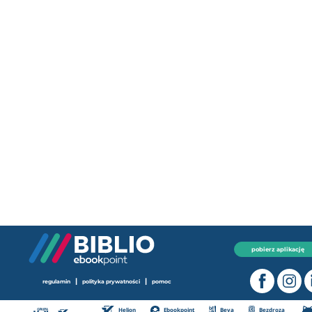
pobierz aplikację
|
|
regulamin
polityka prywatności
pomoc
Helion
Ebookpoint
Beya
Bezdroza