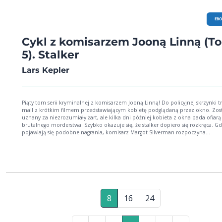
EB
Cykl z komisarzem Jooną Linną (T
5). Stalker
Lars Kepler
Piąty tom serii kryminalnej z komisarzem Jooną Linną! Do policyjnej skrzynki tr
mail z krótkim filmem przedstawiającym kobietę podglądaną przez okno. Zos
uznany za niezrozumiały żart, ale kilka dni później kobieta z okna pada ofiarą
brutalnego morderstwa. Szybko okazuje się, że stalker dopiero się rozkręca. Gd
pojawiają się podobne nagrania, komisarz Margot Silverman rozpoczyna
dochodzenie, które zmienia się w desperacką walką z czasem. W pomoc policj
angażuje się hipnotyzer Erik Maria Bark. Zamierza wprowadzić w stan hipnozy
jednej z ofiar. Mężczyzna pod wpływem szoku posprzątał miejsce zbrodni, ułoż
żonę w łóżku i boso opuścił dom, wypierając wszystko z pamięci. Śledczy są be
Tak trudnemu zadaniu mógłby sprostać tylko Joona Linna, jednak jakiś czas t
komisarz zaginął. Dom powinien być bezpiecznym miejscem. Ale żaden mur n
chroni przed chorą obsesją. Seria z Jooną Linną: Hipnotyzer Kontrakt Paganiniego
Świadek Piaskun Stalker Łowca Łazarz Człowiek w lustrze Pająk
8
16
24