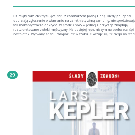
Dziesiąty tom elektryzującej serii z komisarzem Jooną Linną! Kiedy policjanci
odbierają zgłoszenie o włamaniu na zamknięty zimą camping, nie spodziewają 
tak makabrycznego odkrycia. W środku nocy w jednej z przyczep znajdują
rozczłonkowane zwłoki mężczyzny. Na odciętej ręce, niczym na poduszce, śpi
nastolatek. Wy­rwany ze snu chłopak jest w szoku. Okazuje się, że cierpi na rzad
mę lunatyzmu. Z ostatnich godzin nie pamięta nic. Wkrótce dochodzi do kolej
równie przerażającej zbrodni. Modus operandi jest taki sam. Do komisarza Joo
Linny dociera, że ma do czy­nienia z wyjątkowo brutalnym i bezwzględnym mo
Czas pokaże, że się nie myli. Linna angażuje do pomocy znajomego hipnotyze
nadzieję, że dzię­ki hipnozie dotrze do obrazów, które tamtej koszmarnej noc
przed oczami lunatykujący chłopak. Zwykle senny koszmar rozgrywa się tylko 
głowie śpiącego. Tym razem jest inaczej. *** Pełna napięcia jazda bez trzymank
JEFFERY DEAVER Historia mroczna i przerażająca niczym szwedzka zima. GREG
29
HURWITZ Przejmująca, inteligentnie skonstruowana i budząca grozę intryga. C
WHITAKER *** Seria z Jooną Linną: Hipnotyzer Kontrakt Paganiniego Świadek Piaskun
Stalker Łowca Łazarz Człowiek w lustrze Pająk Lunatyk