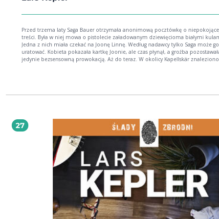
Przed trzema laty Saga Bauer otrzymała anonimową pocztówkę o niepokojące
treści. Była w niej mowa o pistolecie załadowanym dziewięcioma białymi kula
Jedna z nich miała czekać na Joonę Linnę. Według nadawcy tylko Saga może go
uratować. Kobieta pokazała kartkę Joonie, ale czas płynął, a groźba pozostawał
jedynie bezsensowną prowokacją. Aż do teraz. W okolicy Kapellskär znaleziono
przywiązany do drzewa worek zawierający prawie całkowicie rozpuszczone zwł
miejscu zbrodni śledczy odkrywają śnieżnobiałą łuskę po naboju. Posługując si
zawiłymi zagadkami, bestialski sprawca daje policji możliwość powstrzymania se
zabójstw. Joona Linna i Saga Bauer usiłują poukładać puzzle, by uratować
wyznaczone ofiary. Brutalny pościg staje się coraz bardziej desperacki. Być moż
zabójcy nie da się powstrzymać? Może wszyscy utknęli w jego pajęczej sieci..
27