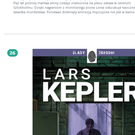
Pięć lat później martwa Jenny zostaje znaleziona na placu zabaw w centrum
Sztokholmu. Dzięki nagraniom z monitoringu Joona Linna odszukuje naoczn
świadka morderstwa. Ponieważ dotknięty amnezją mężczyzna nie jest w stanie
powiedzieć, co wówczas zobaczył, Linna postanawia skontaktować się z
hipnotyzerem. Lektura tej książki jest jak dawka adrenaliny, której nie możesz sobie
odmówić. Kolejny przerażający thriller kryminalny z komisarzem Jooną Linną.
LITTERATURSIDEN Rewelacja! Czytanie Keplera to jak spotkanie z Hanibalem
Lecterem. LEE CHILD
26