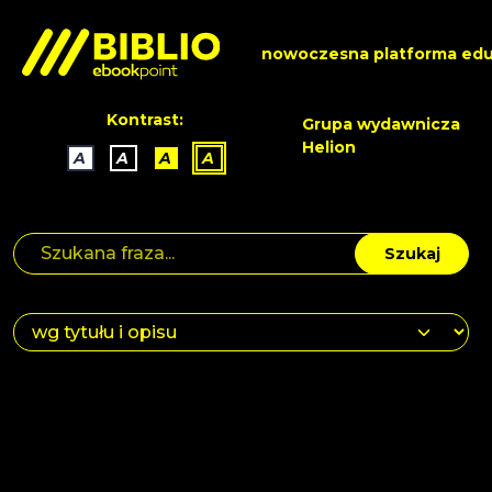
nowoczesna platforma edu
Kontrast:
Grupa wydawnicza
Helion
A
A
A
A
Szukaj