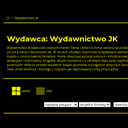
Wydawnictwo JK
Wydawca: Wydawnictwo JK
Wydawnictwo JK (właściciel znanych marek: Feeria i AHA!) to firma obecna na pols
już od przeszło dwudziestu lat. W ramach obydwu imprintów są wydawane wartoś
książki o zróżnicowanej tematyce. Feeria obejmuje pozycje kobiece i młodzieżowe
sensacyjne i kryminalne, biografie, książki kulinarne i o zdrowym stylu życia, psychol
podróżach. AHA! to przede wszystkim książki sportowe, szczególnie dotyczące ćwi
ciała, street workout i treningu z użyciem jak najmniejszej liczby przyrządów.
siatka
lista