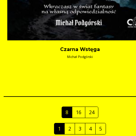
Czarna Wstęga
Michał Podgórski
8
16
24
1
2
3
4
5