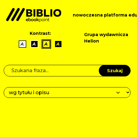
nowoczesna platforma edu
Kontrast:
Grupa wydawnicza
Helion
A
A
A
A
Szukaj