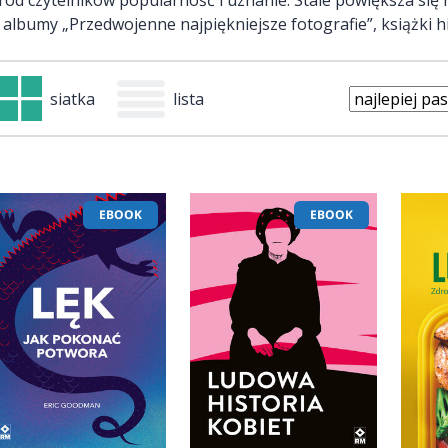
ę albumy „Przedwojenne najpiękniejsze fotografie”, książki h
siatka
lista
EBOOK
EBOOK