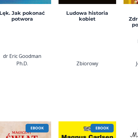
Lęk. Jak pokonać
Ludowa historia
potwora
kobiet
Zdr
po
dr Eric Goodman
Ph.D.
Zbiorowy
EBOOK
EBOOK