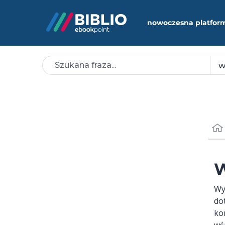
nowoczesna platfor
W
Wy
do
ko
wś