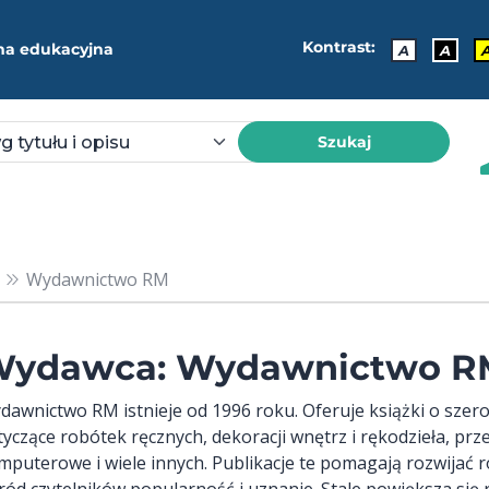
Kontrast:
ma edukacyjna
A
A
Szukaj
Wydawnictwo RM
ydawca: Wydawnictwo R
dawnictwo RM istnieje od 1996 roku. Oferuje książki o sze
tyczące robótek ręcznych, dekoracji wnętrz i rękodzieła, prz
mputerowe i wiele innych. Publikacje te pomagają rozwijać ró
ród czytelników popularność i uznanie. Stale powiększa się r