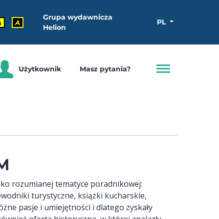
Grupa wydawnicza
PL
A
A
Helion
Użytkownik
Masz pytania?
M
roko rozumianej tematyce poradnikowej:
ewodniki turystyczne, książki kucharskie,
żne pasje i umiejętności i dlatego zyskały
ównież oferta historyczna, w której znalazły