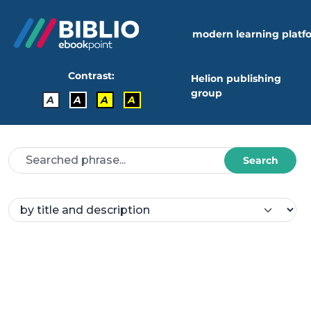
modern learning platf
Contrast:
Helion publishing
group
A
A
A
A
Search