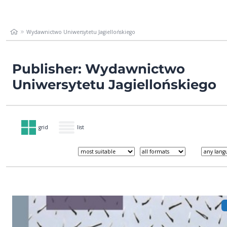
Wydawnictwo Uniwersytetu Jagiellońskiego
Publisher: Wydawnictwo
Uniwersytetu Jagiellońskiego
grid
list