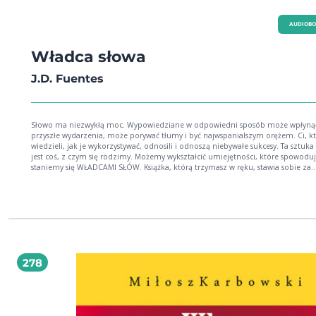
AUDIOB
Władca słowa
J.D. Fuentes
Słowo ma niezwykłą moc. Wypowiedziane w odpowiedni sposób może wpłyną
przyszłe wydarzenia, może porywać tłumy i być najwspanialszym orężem. Ci, k
wiedzieli, jak je wykorzystywać, odnosili i odnoszą niebywałe sukcesy. Ta sztuka
jest coś, z czym się rodzimy. Możemy wykształcić umiejętności, które spowoduj
staniemy się WŁADCAMI SŁÓW. Książka, którą trzymasz w ręku, stawia sobie za
zadanie dać Ci władzę nad ludzkimi emocjami. Będzie tu mowa o tym, jak m
się nauczyć sięgać poza racjonalne motywy innych ludzi i oddziaływać bezpoś
na ich instynkty, rozbudzając i rozpalając swymi słowami ich wyobraźnię. Jak
bezpośrednio wpływać na ludzkie instynkty, emocje i wyobraźnię, sprawiając, ż
wszelkie Twoje sugestie staną się nieodparcie fascynujące, zniewalające i hipnot
Ta książka nauczy Cię następujących rzeczy: Jak sprawić, by dana osoba odczuła
dowolną, wybraną przez Ciebie, emocję. Jak używać historii w celu wywołania u
słuchacza silnych emocji, a jednocześnie sprawić, by nie odczuwał z tego pow
278
żadnych negatywnych doznań. Jak nadać swoim słowom siłę oddziaływania. Jak
sprawić, by dana osoba czuła się z Tobą swobodnie. Jak rozpoznać typ osobowości
danej osoby. Jak popychać i przyciągać odpowiednio dla typu osobowości. Jak
emanować siłą i jak być naprawdę sugestywnym. Czytając tę książkę, rozwiniesz swoje
zdolności interpersonalne, usprawnisz swoją komunikację i osiągniesz dzięki 
lepsze rezultaty w życiu prywatnym i zawodowym. Wpływaj w niewidoczny spo