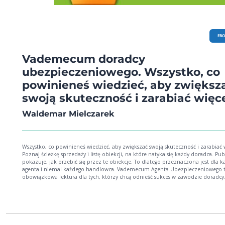
EB
Vademecum doradcy
ubezpieczeniowego. Wszystko, co
powinieneś wiedzieć, aby zwiększ
swoją skuteczność i zarabiać więc
Waldemar Mielczarek
Wszystko, co powinieneś wiedzieć, aby zwiększać swoją skuteczność i zarabiać w
Poznaj ścieżkę sprzedaży i listę obiekcji, na które natyka się każdy doradca. Pub
pokazuje, jak przebić się przez te obiekcje. To dlatego przeznaczona jest dla 
agenta i niemal każdego handlowca. Vademecum Agenta Ubezpieczeniowego to
obowiązkowa lektura dla tych, którzy chcą odnieść sukces w zawodzie doradcy
finansowego. Czerpanie z bogatych doświadczeń autora ułatwia kontakt z klie
oraz pokazuje, jak stać się godnym zaufania doradcą. Czego dowiesz się z publikacji? -
Jak wprowadzić się w dobry nastrój pomocny przy spotkaniach z klientami. - Jak
zmienić tryb życia i stać się bardziej zdyscyplinowaną osobą. - Jak uzyskać entuzjazm i
radość z wykonywanej pracy. - Jak nie przejmować się nieudanymi spotkaniami i
wyciągać z nich konstruktywne wnioski. - Jak rozwiać obiekcje klienta. - Jak nie