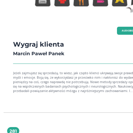
AUDIOB
Wygraj klienta
Marcin Paweł Panek
Jeżeli zajmujesz się sprzedażą, to wiesz, jak często klienci ukrywają swoje praw
myśli i emocje. Boją się, że wykorzystasz je przeciwko nim i nakłonisz do wyda
pieniędzy na coś, czego naprawdę nie potrzebują. Nowe metody sprzedaży opierają
się na współczesnych badaniach psychologicznych i neurologicznych. Naukowc
przebadali powiązanie aktywności mózgu z najróżniejszymi zachowaniami. I
ostatecznie odkryli zadziwiające reguły, jakimi kierują się klienci podczas zaku
Otóż okazuje się, że zakupy to rodzaj gry. Czego więc dowiesz się z publikacji "
klienta"? Autor książki odkryje przed tobą niewidoczny świat gier klientów. Poznasz
podstawowe zasady gier i dowiesz się, co wpływa na ich ostateczny wynik.
Zdobędziesz m.in. wiedzę o tym: * jak wykorzystać nieodpartą siłę pierwszego
wrażenia; * dlaczego musisz znać prawdziwe potrzeby klientów; * jak
przyciągnąć uwagę klienta; * co ma wpływ na wydawanie pieniędzy (oczywiście u
ciebie, sprzedawco); * jak dopasować się do płci biologicznej i kulturowej klienta,
281
by twój sposób sprzedaży przynosił najlepsze efekty. Dowiesz się, jak zbadać i rozgryźć