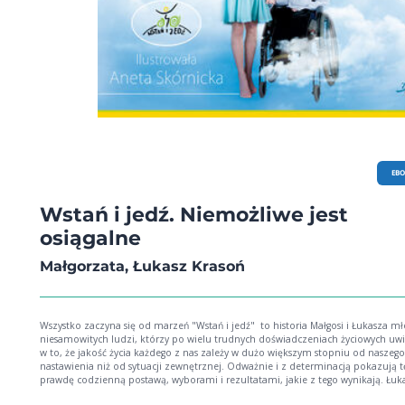
EB
Wstań i jedź. Niemożliwe jest
osiągalne
Małgorzata, Łukasz Krasoń
Wszystko zaczyna się od marzeń "Wstań i jedź" to historia Małgosi i Łukasza młodych i
niesamowitych ludzi, którzy po wielu trudnych doświadczeniach życiowych uwi
w to, że jakość życia każdego z nas zależy w dużo większym stopniu od naszego
nastawienia niż od sytuacji zewnętrznej. Odważnie i z determinacją pokazują t
prawdę codzienną postawą, wyborami i rezultatami, jakie z tego wynikają. Łukasz od
dzieciństwa choruje na dystrofię mięśniową. Wiele było osób, które próbowały