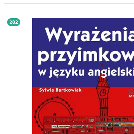
Zdobędziesz m.in. wiedzę o tym: * jak wykorzystać nieodpartą siłę pierwszego
wrażenia; * dlaczego musisz znać prawdziwe potrzeby klientów; * jak
przyciągnąć uwagę klienta; * co ma wpływ na wydawanie pieniędzy (oczywiście u
ciebie, sprzedawco); * jak dopasować się do płci biologicznej i kulturowej klienta,
282
by twój sposób sprzedaży przynosił najlepsze efekty. Dowiesz się, jak zbadać i rozgryźć
zachowania klientów, by zdobyć 20% najlepiej płacących konsumentów. Chcesz
wiedzieć, co myślą twoi klienci i dzięki tej wiedzy sprzedawać im więcej i więcej,
więcej...? Zapoznaj się z publikacją "Wygraj klienta".