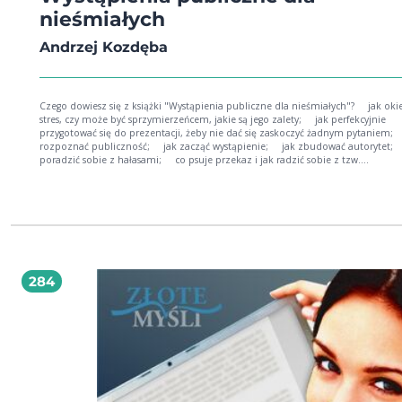
nieśmiałych
Andrzej Kozdęba
Czego dowiesz się z książki "Wystąpienia publiczne dla nieśmiałych"? jak okiełznać
stres, czy może być sprzymierzeńcem, jakie są jego zalety; jak perfekcyjnie
przygotować się do prezentacji, żeby nie dać się zaskoczyć żadnym pytaniem; jak
rozpoznać publiczność; jak zacząć wystąpienie; jak zbudować autorytet; jak
poradzić sobie z hałasami; co psuje przekaz i jak radzić sobie z tzw.
wypełniaczami; czym zastąpić wypełniacze. Zostań mistrzem wystąpień i podbij
serca publiczności już dziś! Andrzej Kozdęba - trener rozwoju osobistego, doradca
biznesu, bloger i mówca. Od lat zajmuje się tematyką wystąpień publicznych i
budowy wizerunku. Prowadzi szkolenia i prezentacje dla firm, organizacji
pozarządowych i osób prywatnych. Wśród licznych doświadczeń posiada m.in
prezentację wygłoszoną podczas jednej z konferencji TEDx w Krakowie. Współt
projektów szkoleniowych Hakuna Matata i Twoja Prawdziwa Moc. Na co dzień
zajmuje się promocją i marketingiem, doradza firmom, prowadzi blogi
284
Andrzejkozdeba.pl i Jamowie.to oraz biega w maratonach i ultramaratonach. Zostań
mistrzem wystąpień i podbij serca publiczności już dziś!