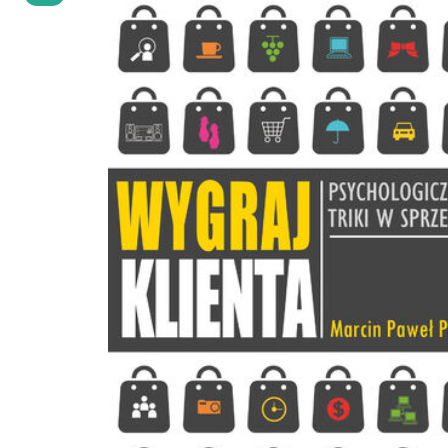
zachowania klientów, by zdobyć 20% najlepiej płacących konsumentów. Chcesz
wiedzieć, co myślą twoi klienci i dzięki tej wiedzy sprzedawać im więcej i więcej,
więcej...? Zapoznaj się z publikacją "Wygraj klienta".