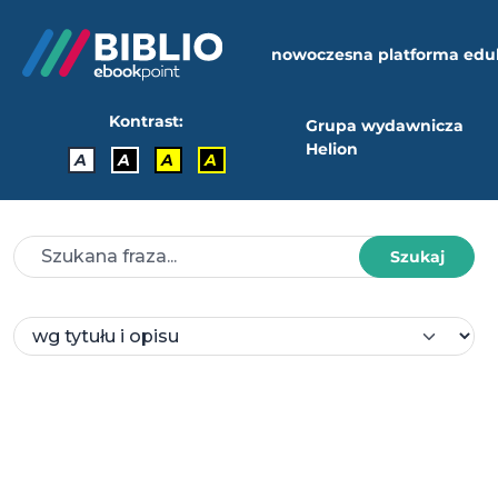
nowoczesna platforma edu
Kontrast:
Grupa wydawnicza
Helion
A
A
A
A
Szukaj