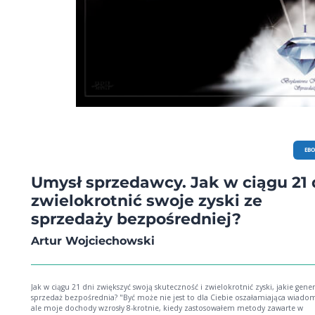
EB
Umysł sprzedawcy. Jak w ciągu 21 
zwielokrotnić swoje zyski ze
sprzedaży bezpośredniej?
Artur Wojciechowski
Jak w ciągu 21 dni zwiększyć swoją skuteczność i zwielokrotnić zyski, jakie gener
sprzedaż bezpośrednia? "Być może nie jest to dla Ciebie oszałamiająca wiadomość,
ale moje dochody wzrosły 8-krotnie, kiedy zastosowałem metody zawarte w