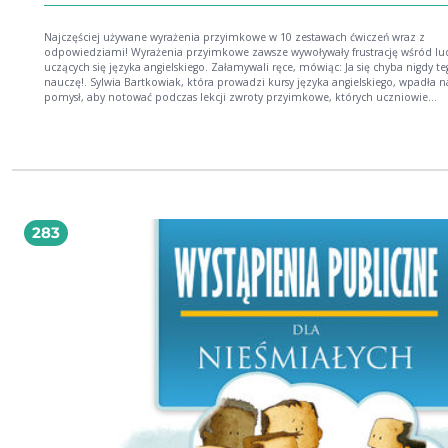
Najczęściej używane wyrażenia przyimkowe w 10 zestawach ćwiczeń wraz z
odpowiedziami! Wyrażenia przyimkowe zawsze wywoływały frustrację wśród ludzi
uczących się języka angielskiego. Załamywali ręce, mówiąc: Ja się chyba nigdy te
nauczę!. Sylwia Bartkowiak, która prowadzi kursy języka angielskiego, wpadła n
pomysł, aby notować podczas lekcji zwroty przyimkowe, których uczniowie
najczęściej używali i robili w nich błędy. Trwało to kilka lat, ale w konsekwencji
powstały bogate zbiory najbardziej pożądanych wyrażeń przyimkowych. W tej książce
nie znajdziesz rekordowej liczby zwrotów, ale 10 lekcji z tymi, które są powsze
stosowane i niestety sprawiają kłopoty. Rozdziały ułożone są tematycznie, np. 
CZAS, gdzie znajdziesz najpowszechniejsze zwroty związane z wyrażaniem czas
rano, w nocy, o piątej, za dwa dni, 5 sierpnia, w zeszłym tygodniu. Po wprowa
danej grupy zwrotów przygotowane zostały przez autorkę ćwiczenia aktywizują
materiał, czyli takie, które pozwalają użyć danego zwrotu w kontekście. "Dobra
283
pozycja dla osób szukających skondensowanej wiedzy. Nauka szybka, łatwa i
przyjemna. POLECAM." M. J. Gdy przerobisz już wszystkie zawarte w tej publikacji
lekcje, to będziesz mógł dumnie stwierdzić, że opanowałeś w stopniu
zaawansowanym angielskie wyrażenia przyimkowe. To fantastyczna nagroda za
wytrwałość i konsekwencję!