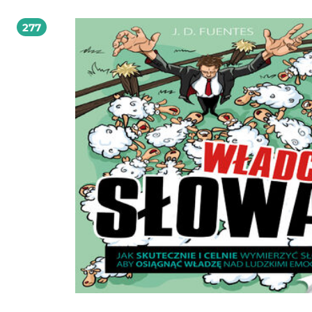
zniechęcać się czarnymi seriami. - Jak pozbyć się uczucia, że jest się intruzem. - Jak
przyjąć profesjonalną postawę. Postanowiłem przedstawić w sposób przejrzysty i
277
zrozumiały wszystko, co uważam za niezbędne w zawodzie sprzedawcy: pracu
w handlu obwoźnym, na straganie, w supermarkecie czy też w ubezpieczeniach
Wiem, że zawsze to człowiek jest początkiem i końcem każdej transakcji finans
Człowiek jest istotą oddziałującą na innych i jednocześnie ulegającą również
wpływom z zewnątrz. Nie można jednak tego wykorzystywać do złych celów.
Waldemar Mielczarek autor publikacji