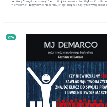
publikacji "Umysł sprzedawcy"." Artur Wojciechowski, autor Większość osób powie:
"niemożliwe" i nigdy nawet nie spróbuje tego osiągnąć. Czy Ty też wyżej cenisz 
wyobrażenia o tym, co jest nieosiągalne od faktów? A fakt jest taki, że wszyscy
do dyspozycji 24 godziny. Jedni w tym czasie osiągają sukcesy, a inni mówią, że 
niemożliwe. Ja przekonałem się na własnej skórze, że jest to możliwe. Ty także
możesz. Już za chwilę zdobędziesz sprawdzoną w praktyce wiedzę oraz... - Dowiesz
się, dlaczego ludzie zajmujący się sprzedażą ponoszą klęski; - Zrozumiesz, dlaczego
klienci nie kupują; - Zrozumiesz, dlaczego odczuwasz niechęć do sprzedawania; -
Rozpoznasz myśli, które Ci przeszkadzają skutecznie sprzedawać; I nauczysz się, jak
te informacje wykorzystać na swoją korzyść! "... odpowiedź na pytanie "jak
274
zwielokrotnić...." jest udzielona w czytelny sposób - wprowadzenie o potrzeba
kupujących - bo o tym często handlowcy w rutynie zapominają - poprzez cech
niezbędne u sprzedawcy, do ćwiczeń rozwijających w sprzedaży, tworzy dobry
schemat. Myślący i chcący rozwijać się sprzedawca - z pewnością wyciągnie z tej
pożytek. I. P., regionalny kierownik sprzedaży Eniro Polska