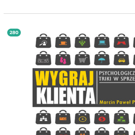
pokazać mu, że jego życie można byłoby spisać na straty, ale Łukasz nigdy się ni
poddawał. Uparty marzyciel wierzył, że mimo swojej choroby może być szczęś
człowiekiem, że wszyscy możemy dużo więcej, niż nam się zdaje. Spotkanie z Gosią i
droga, jaką razem przeszli do tej pory to ogromna inspiracja dla obojga i dow
to, że niemożliwe jest osiągalne. Dzisiaj Łukasz i Gosia pragną zarażać swoim
entuzjazmem i wiarą wszystkich tych, którzy wątpią w siebie, którzy nie dowierz
mogą coś osiągnąć, którym brakuje odwagi, by zmieniać swoje życie na lepsze. Wstań i
280
jedź. Niemożliwe jest osiągalne to książka, która pomaga odkryć drzemiący w 
z nas potencjał i uwierzyć, że nasze życie może być wspaniałą przygodą. jednak
większość zależy od Twoich wyborów! Wstań i jedź