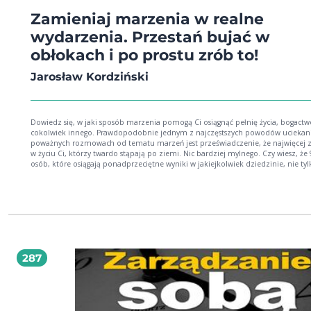
Zamieniaj marzenia w realne
wydarzenia. Przestań bujać w
obłokach i po prostu zrób to!
Jarosław Kordziński
Dowiedz się, w jaki sposób marzenia pomogą Ci osiągnąć pełnię życia, bogactw
cokolwiek innego. Prawdopodobnie jednym z najczęstszych powodów uciekania w
poważnych rozmowach od tematu marzeń jest przeświadczenie, że najwięcej z
w życiu Ci, którzy twardo stąpają po ziemi. Nic bardziej mylnego. Czy wiesz, że 95%
osób, które osiągają ponadprzeciętne wyniki w jakiejkolwiek dziedzinie, nie tyl
mają marzenia, ale przede wszystkim spisują je na kartce papieru. Większość osób,
które mogą poszczycić się fortuną, w wywiadach na pytanie o swoje początki,
wskazują właśnie, że wszystko zaczęło się od marzeń. Najwięksi milionerzy świata,
odpowiadając na pytania dotyczące ich osobistej motywacji, praktycznie nigdy
mówią o samych pieniądzach. Zaczynają zawsze od opowiadania o wizji, która
tak silna, że pchnęła ich do działania. Czy według Ciebie teraz, gdy znasz już te fakty,
możesz pozwolić sobie na ich lekceważenie? Czy logiczne wydaje Ci się przejść
książki, która: pokazuje, jak pielęgnować marzenia i wykorzystywać w 100% ich
287
potencjał; pokazuje, jak przekuwać marzenia w realne plany i cele do zrealizowania;
uczy, jak unikać zabójców marzeń; i wreszcie odpowiada na pytanie: czy jakość
moich marzeń ma wpływ na sytuację życiową, w której w tym momencie jeste
Kiedy zaczynałem swoją drogę jako dorosły człowiek, myślałem, że do końca ży
będę uczył w małej wiejskiej szkole, by z czasem, być może, zostać jej dyrekto
Dziś, kiedy pracuję na swoim, piszę książki, służę pomocą ministrom edukacji,