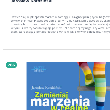
Jarosław Kordziński
Dowiedz się, w jaki sposób marzenia pomogą Ci osiągnąć pełnię życia, bogactw
cokolwiek innego. Prawdopodobnie jednym z najczęstszych powodów uciekania w
poważnych rozmowach od tematu marzeń jest przeświadczenie, że najwięcej z
w życiu Ci, którzy twardo stąpają po ziemi. Nic bardziej mylnego. Czy wiesz, że 95%
osób, które osiągają ponadprzeciętne wyniki w jakiejkolwiek dziedzinie, nie tyl
mają marzenia, ale przede wszystkim spisują je na kartce papieru. Większość osób,
które mogą poszczycić się fortuną, w wywiadach na pytanie o swoje początki,
wskazują właśnie, że wszystko zaczęło się od marzeń. Najwięksi milionerzy świata,
odpowiadając na pytania dotyczące ich osobistej motywacji, praktycznie nigdy
mówią o samych pieniądzach. Zaczynają zawsze od opowiadania o wizji, która
tak silna, że pchnęła ich do działania. Czy według Ciebie teraz, gdy znasz już te fakty,
możesz pozwolić sobie na ich lekceważenie? Czy logiczne wydaje Ci się przejść
książki, która: pokazuje, jak pielęgnować marzenia i wykorzystywać w 100% ich
286
potencjał; pokazuje, jak przekuwać marzenia w realne plany i cele do zrealizowania;
uczy, jak unikać zabójców marzeń; i wreszcie odpowiada na pytanie: czy jakość
moich marzeń ma wpływ na sytuację życiową, w której w tym momencie jeste
Kiedy zaczynałem swoją drogę jako dorosły człowiek, myślałem, że do końca ży
będę uczył w małej wiejskiej szkole, by z czasem, być może, zostać jej dyrekto
Dziś, kiedy pracuję na swoim, piszę książki, służę pomocą ministrom edukacji,
prowadzę szkolenia na terenie całej Polski, mam dom, niezły samochód i zup
przyzwoite dochody, nie bardzo rozumiem, dlaczego wtedy byłem takim
minimalistą. Jarosław Kordziński, autor książki Sięgnij po tę publikacje i wyciśnij
maksimum korzyści, które płyną z faktu bycia bogatym marzycielem.