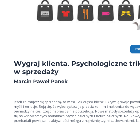
EB
Wygraj klienta. Psychologiczne tri
w sprzedaży
Marcin Paweł Panek
Jeżeli zajmujesz się sprzedażą, to wiesz, jak często klienci ukrywają swoje praw
myśli i emocje. Boją się, że wykorzystasz je przeciwko nim i nakłonisz do wyda
pieniędzy na coś, czego naprawdę nie potrzebują. Nowe metody sprzedaży opierają
się na współczesnych badaniach psychologicznych i neurologicznych. Naukowc
przebadali powiązanie aktywności mózgu z najróżniejszymi zachowaniami. I
ostatecznie odkryli zadziwiające reguły, jakimi kierują się klienci podczas zaku
Otóż okazuje się, że zakupy to rodzaj gry. Czego więc dowiesz się z publikacji "
klienta"? Autor książki odkryje przed tobą niewidoczny świat gier klientów. Poznasz
podstawowe zasady gier i dowiesz się, co wpływa na ich ostateczny wynik.