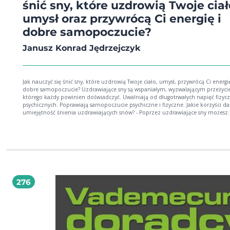
śnić sny, które uzdrowią Twoje ciał
umysł oraz przywrócą Ci energię i
dobre samopoczucie?
Janusz Konrad Jędrzejczyk
Jak nauczyć się śnić sny, które uzdrowią Twoje ciało, umysł, przywrócą Ci energię
dobre samopoczucie? Uzdrawiające sny są wspaniałym, wyzwalającym przeżyciem,
którego każdy powinien doświadczyć. Uwalniają od długotrwałych napięć fizycz
psychicznych. Poprawiają samopoczucie psychiczne i fizyczne. Jakie korzyści da Ci
umiejętność śnienia uzdrawiających snów? - Poprzez uzdrawiające sny możesz
uwolnić się od chronicznego zmęczenia, spadku energii, rozkojarzenia, otępien
nerwowości, bólów mięśni i stawów, sprawić, że Twój umysł stanie się jasny i kl
- Dzięki uzdrawiającym snom możesz się budzić w doskonałym nastroju, wypoc
spokojny, pełen doskonałego samopoczucia, doświadczając pełnego komfortu
fizycznego i psychicznego. - Dzięki uzdrawiającym snom przekonasz się, że sen może
być cudownym, odświeżającym doświadczeniem, zmieniającym Twój sposób
funkcjonowania na jawie czyniąc go wolnym od stresu oraz napięć, i sprawiając, że
życie staje się przyjemne, twórcze i radosne. Uzdrawiające sny mogą zmienić T
276
życie łatwiej niż myślisz i w dużo większym stopniu, niż sobie wyobrażasz. "Jak
wykorzystać sen do uwolnienia się od stresu, zmęczenia oraz zwiększyć swoją e
te i wiele innych praktycznych wskazówek uzyskać można, czytając tę książkę. 
nie zmarnowany czas!" Sławek, elektronik