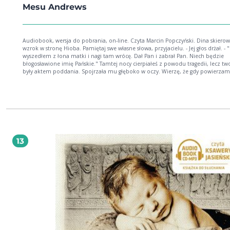
Mesu Andrews
Audiobook, wersja do pobrania, on-line. Czyta Marcin Popczyński. Dina skierowała
wzrok w stronę Hioba. Pamiętaj swe własne słowa, przyjacielu. - Jej głos drżał. - "Nagi
wyszedłem z łona matki i nagi tam wrócę. Dał Pan i zabrał Pan. Niech będzie
błogosławione imię Pańskie." Tamtej nocy cierpiałeś z powodu tragedii, lecz twoje łzy
były aktem poddania. Spojrzała mu głęboko w oczy. Wierzę, że gdy powierzamy Bogu
nasze łzy, składamy Mu największą z ofiar. Po śmierci ukochanego dziadka Izaaka,
Dina musi wypełnić ostatnie życzenie zmarłego - wyruszyć do miasta Us i poślu
syna Hioba. Tymczasem Hioba dotykają niewyobrażalne nieszczęścia - stracił zd
najbliższych, cały dorobek swojego życia; Dina jednak nie opuszcza go. Jak wyglądało
życie Hioba przed tragedią? Co myślał, gdy jego świat walił się wokół niego? A jak
wyglądało życie po tym, gdy Bóg przywrócił mu bogactwo, zdrowie i rodzinę?
Opowieść o miłości i przebaczeniu - o cierpieniu i wytrwałej wierze. Mesu Andrews -
tworzy własną, pełną uczuć i zamętów, wersję opowieści o Hiobie. Łącząc histor
13
bohatera z członkami plemienia braci Ezawa i Jakuba, autorka budzi do życia 
znaną biblijną historię o cierpieniu i wytrwałej wierze, wzbogacając ją o romans
MESU ANDREWS Zdobywczyni nagrody Christy Inne tytuły serii "Królowie i Prorocy": -
"Dziedzictwo Izajasza" - "Córka Izajasza" - "Ogień i lwy, Prorok Daniel i przyjaciele"
Seria "Skarby Nilu": - "Miriam" - "Córka Faraona" "Hiob. Miłość pośród popioł