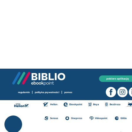
pobierz aplikację
|
|
regulamin
polityka prywatności
pomoc
Helion
Ebookpoint
Beya
Bezdroza
Sensus
Onepress
Videopoint
Editio