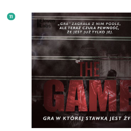
Głos w wietrze" - I tom trylogii "Znamię lwa" - to jedno z największych osiągnię
beletrystyki chrześcijańskiej ostatnich lat. Subtelnie nakreślone portrety
psychologiczne, pasjonująca od pierwszych stron fabuła, sugestywnie przedsta
11
starożytny Rzym, zaskakująco podobny od współczesnego świata z wszystkimi 
zagrożeniami. Trylogia Znamię lwa zajmuje bezsprzecznie nr 1 w moim rankin
najlepszych powieści. Gdybym miała nadawać punkty w kategorii warte/niewar
przeczytania, to daleeeeeeko w tyle za powieścią Głos w wietrze byłaby druga p
Po prostu cudowna powieść! Największym atutem i sekretem tej książki jest to,
czytając ją, człowiek czuje się uwznioślony, podniesiony na duchu, pełen op
i wiary w siebie. Widzi też sens istnienia. Powieść ta winna być polecana jako
doskonały lek na depresję, niezwykłe uczucie spokoju wewnętrznego, pogoda 
pozostają bowiem w człowieku jeszcze długo po ukończeniu czytania. Jedyny 
tej trylogii to fakt, że przeczytawszy jej trzy tomy, żałujemy niezmiernie, że to j
koniec. To niesamowite jak książka może pozbawić wolnej woli, całkowicie
opanowała moje emocje, po prostu trudno się od niej oderwać, nie można ob
sobie, że to ostatni rozdział, a po nim idziesz spać. Życie bohaterów przenika t
że trudno jest wrócić do rzeczywistości. Dlaczego jeszcze nikt tego nie zekraniz
FRANCINE RIVERS jedna z najpopularniejszych pisarek amerykańskich, autorka
20 bestsellerowych powieści, przetłumaczonych na dwadzieścia języków, m.in.
trylogii: Głos w wietrze", Echo w ciemności", Jak świt poranka". Zdobyła liczne
nagrody i zaszczyty, w tym Christy Award, za stworzenie inspirującej fabuły o
charakterze historycznym, złoty medal Amerykańskiego Stowarzyszenia Wyda
Chrześcijańskich ECPA za powieść Ostatni zjadacz grzechu" (zekranizowaną pr
Michaela Landona). W 2010 roku książki Francine zostały uznane za najlepiej
sprzedające się tytuły na liście New York Timesa": "Szofar zabrzmiał", "Purpuro
nic", "Dziecko pokuty", "Pudełko po butach", "Synowie pocieszenia". W 2018 r.
ukazała się najnowsza powieść "Arcydzieło". Cała seria traktuje o początkach
chrześcijaństwa, głębokiej wierze wyznawców Jezusa, próżności i politeizmie 
za rządów Flawiuszy oraz barbarzyństwie Germanów. W wirze historii, polityki i r
Francine Rivers umieściła wyjątkowych bohaterów, zmagających się z namiętno