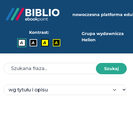
nowoczesna platforma edu
Kontrast:
Grupa wydawnicza
Helion
A
A
A
A
Szukaj