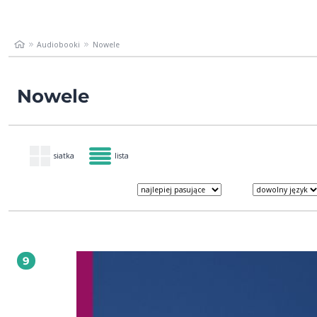
Audiobooki
Nowele
Nowele
siatka
lista
9