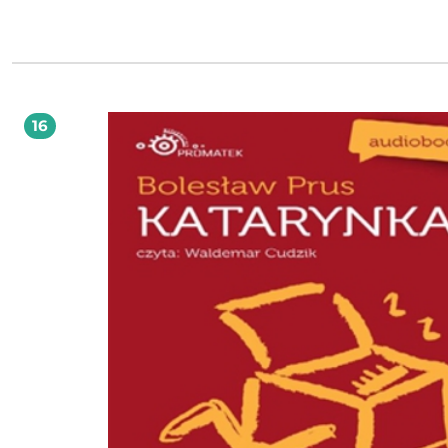
zniszczonej kamizelki. Oto ona. Przód spłowiały, a tył przetarty. [...]Bolesław P
20 sierpnia 1847 r. w Hrubieszowie Zm. 19 maja 1912 r. w Warszawie Najważnie
dzieła: Anielka (1880), Powracająca fala (1880), Katarynka (1881), Antek (1881),
Kamizelka (1882), Placówka (1886), Lalka (1890), Emancypantki (1894), Faraon (1897),
Dzieci (1909) Właśc. Aleksander Głowacki (pseudonim literacki pochodzi od nazwy
rodowego herbu Prus); polski pisarz i publicysta, jeden z najwybitniejszych pisa
okresu pozytywizmu, teoretyk i twórca podwalin realizmu w polskiej literaturze
Twórczość Prusa bywa zestawiana z dziełami Karola Dickensa i Antoniego Czec
16
Wcześnie stracił rodziców, wychowywali go krewni, przez pewien czas w Kielcac
pozostawał m.in. pod opieką brata Leona, działacza ?czerwonych?. Zapewne 
jego wpływem przyłączył się do powstania styczniowego; ranny w głowę, trafił d
więzienia w Lublinie. Zwolniony, ukończył gimnazjum w Lublinie i zdał na wyd
mat.-fiz. Szkoły Głównej, ale studiów nie skończył. Pracował jako korepetytor, 
robotnik w fabryce Lilpopa, nie rezygnując z samokształcenia (szczególnie
interesowała go logika, ale ogłosił też np. artykuł o elektryczności). Publikowani
stałych felietonów w ?Niwie? i sławnych Kronik w ?Kurierze Warszawskim? zapew
mu stabilizację materialną; w 1875 r. ożenił się ze swą kuzynką Oktawią Trembi
Powieści stawiał za cel dokonywanie rodzaju analizy socjologicznej, wskazywan
istotnych procesów społ. poprzez badanie typów ludzkich ukształtowanych pr
aktualne przemiany. Praca literacka miała opierać się na obserwacji, systematyz
spostrzeżeń i wnioskowaniu. Prus brał aktywnie udział w wielu akcjach oświato
społecznych (np. w organizowaniu Kasy Przezorności i Opieki dla Literatów i
Dziennikarzy, obywatelskiej pomocy dla robotników pozbawionych pracy po
strajkach w 1905 r.). W testamencie ufundował stypendium dla zdolnych dzieci
wiejskich - wypłacane do dziś. autor: Iga GawrońskaKupując książkę wspierasz fundację
Nowoczesna Polska, która propaguje ideę wolnej kultury. Wolne Lektury to bib
internetowa, rozwijana pod patronatem Ministerstwa Edukacji Narodowej. W je
zbiorach znajduje się kilka tysięcy utworów, w tym wiele lektur szkolnych zale
do użytku przez MEN, które trafiły już do domeny publicznej. Wszystkie dzieła 
odpowiednio opracowane - opatrzone przypisami oraz motywami.