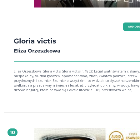
AUDIOB
Gloria victis
Eliza Orzeszkowa
Eliza Orzeszkowa Gloria victis Gloria victis (r. 1863) Leciał wiatr światem ciekawy,
niespokojny, słuchał gwarzeń, opowiadań wód, zbóż, kwiatów polnych, drzew
przydrożnych i szumiał. Szumiał o wszystkim, co widział, co słyszał na szerokim,
wielkim, na przedziwnym świecie i leciał, aż przyleciał do krainy, w wody, trawy 
drzewa bogatej, która nazywa się Polesie litewskie. Hej, przestworza wolne,
przestworza rozłożyste wiatrowi prędkiemu na równinach, co skraje nie... Eliza
Orzeszkowa Ur. 6 czerwca 1841 r. w Miłkowszczyźnie Zm. 18 maja 1910 r. w Gr
Najważniejsze dzieła: Nad Niemnem (1888), Cham (1888), Meir Ezofowicz (1878),
Gloria victis (1910), Dobra pani (1873), A...B...C... (1873), Niziny (1885), Dziurdzi
(1885) Polska pisarka nurtu pozytywizmu znana pod nazwiskiem męża, Piotra
Orzeszko, nazwisko rodowe: Korwin-Pawłowska. Publikowała pod pseudonima
E.O., Bąk, Wa-Lit-No, Li...ka, Gabriela, Litwinka. Pierwszymi jej tekstami były pow
tendencyjne (Marta 1873); cele swojej wczesnej twórczości przedstawiła w rozp
10
Kilka uwag nad powieścią (1866) i Listy o literaturze (1873). Drugim etapem pisa
Orzeszkowej był realizm (Nad Niemnem), oscylujący niekiedy w kierunku natu