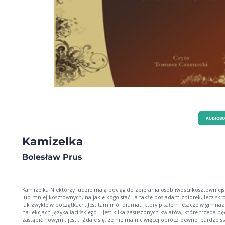
AUDIOB
Kamizelka
Bolesław Prus
Kamizelka Niektórzy ludzie mają pociąg do zbierania osobliwości kosztowniej
lub mniej kosztownych, na jakie kogo stać. Ja także posiadam zbiorek, lecz sk
jak zwykle w początkach. Jest tam mój dramat, który pisałem jeszcze w gimna
na lekcjach języka łacińskiego... Jest kilka zasuszonych kwiatów, które trzeba b
zastąpić nowymi, jest... Zdaje się, że nie ma nic więcej oprócz pewnej bardzo sta