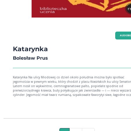
AUDIOB
Katarynka
Bolesław Prus
Katarynka Na ulicy Miodowej co dzień około południa można było spotkać
jegomościa w pewnym wieku, który chodził z placu Krasińskich ku ulicy Senators
Latem nosił on wykwintne, ciemnogranatowe palto, popielate spodnie od
pierwszorzędnego krawca, buty połyskujące jak zwierciadła — i — nieco wyszar
cylinder. Jegomość miał twarz rumianą, szpakowate faworytyi siwe, łagodne ocz
Chodził pochylony, trzymając ręce w kieszeniach. W dzień pogodny nosił pod 
laskę; w pochmurny — dźwigał jedwabny parasol angielski. [...]Bolesław PrusUr. 
sierpnia 1847 r. w Hrubieszowie Zm. 19 maja 1912 r. w Warszawie Najważniejsz
dzieła: Anielka (1880), Powracająca fala (1880), Katarynka (1881), Antek (1881),
Kamizelka (1882), Placówka (1886), Lalka (1890), Emancypantki (1894), Faraon (1897),
Dzieci (1909) Właśc. Aleksander Głowacki (pseudonim literacki pochodzi od nazwy
rodowego herbu Prus); polski pisarz i publicysta, jeden z najwybitniejszych pisa
okresu pozytywizmu, teoretyk i twórca podwalin realizmu w polskiej literaturze