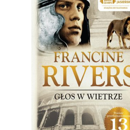
(Dziurdziowie). Teoretycznoliterackie opracowanie założeń powieści realistyczn
znalazło się w rozprawie O powieściach T.T. Jeża z rzutem oka na powieść w og
(1879). Późne utwory noszą cechy prozy modernistycznej (tom Gloria victis).
Najsłynniejsza powieść Orzeszkowej, Nad Niemnem, dotyczy tematu tożsamoś
narodowej, będąc jednocześnie uczczeniem powstania styczniowego, w który
autorka czynnie brała udział. Samo powstanie było bardzo ważną częścią jej życ
swoim domu ukrywała ostatniego dyktatora tego zrywu narodowego, Romuald
Traugutta, osobiście też organizowała zaopatrzenie i pomoc lekarską dla pows
Pisarka utrzymywała ścisłe kontakty ze środowiskiem literackim: M. Konopnicka
jej bliską przyjaciółką jeszcze z pensji; ożywiona korespondencja łączyła Orzes
L. Méyetem i Z. Miłkowskim; była związana z tygodnikiem Bluszcz. Nominowa
Nagrody Nobla w 1905 r., przegrała jednak z H. Sienkiewiczem. Twierdziła, że
literatura powinna odpowiadać za los społeczeństwa. autor: Bartłomiej Sandomierski
Kupując książkę wspierasz fundację Nowoczesna Polska, która propaguje ideę w
kultury. Wolne Lektury to biblioteka internetowa, rozwijana pod patronatem
Ministerstwa Edukacji Narodowej. W jej zbiorach znajduje się kilka tysięcy utwo
tym wiele lektur szkolnych zalecanych do użytku przez MEN, które trafiły już d
domeny publicznej. Wszystkie dzieła są odpowiednio opracowane - opatrzone
przypisami oraz motywami.