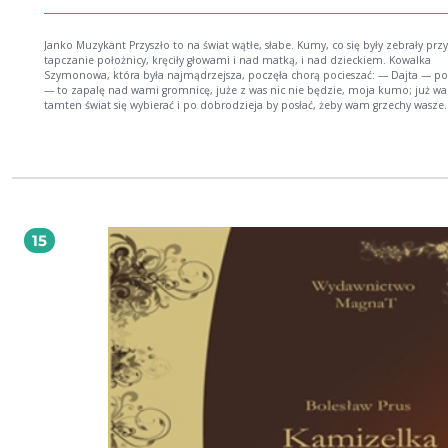
Janko Muzykant Przyszło to na świat wątłe, słabe. Kumy, co się były zebrały przy
tapczanie położnicy, kręciły głowami i nad matką, i nad dzieckiem. Kowalka
Szymonowa, która była najmądrzejsza, poczęła chorą pocieszać: — Dajta — p
— to zapalę nad wami gromnicę, juże z was nic nie będzie, moja kumo; już w
tamten świat się wybierać i po dobrodzieja by posłać, żeby wam grzechy wasze
odpuścił. — Ba! [...]Henryk SienkiewiczUr. 5 maja 1846 r. w Woli Okrzejskiej na
Podlasiu Zm. 15 listopada 1916 r. w Vevey (Szwajcaria) Najważniejsze dzieła: nowele:
Za chlebem (1880), Janko Muzykant (1880), Latarnik (1882); powieści: Trylogia 
i mieczem 1883-83, Potop 1886, Pan Wołodyjowski 1888), Quo vadis (1896), Krz
(1900), W pustyni i w puszczy (1911) Polski powieściopisarz i publicysta, laureat
Nagrody Nobla za ?całokształt twórczości? (1905). Studiował (1866-71) na różny
wydziałach Szkoły Głównej i rosyjskiego UW, lecz żadnego nie ukończył. Pracow
dziennikarz (felietony pod pseud. ?Litwos?) i jako korespondent w Ameryce Pn. 
15
78). Wiele podróżował (Konstantynopol, Ateny, Zanzibar). Debiutował w 1872 r.
powieścią współczesną Na marne oraz tendencyjnymi nowelami Humoreski z t
Worszyłły. Sławę przyniosły mu powieści historyczne. Działacz społeczny: ufun
(1889) stypendium, z którego korzystali m.in. Wyspiański, Konopnicka, Przybysz
Tetmajer; założył sanatorium przeciwgruźlicze dla dzieci w Bystrem; wyjechaws
Szwajcarii w 1914 r. organizował pomoc ofiarom wojny w Polsce. autor: Cezary Ryska
Kupując książkę wspierasz fundację Nowoczesna Polska, która propaguje ideę w
kultury. Wolne Lektury to biblioteka internetowa, rozwijana pod patronatem
Ministerstwa Edukacji Narodowej. W jej zbiorach znajduje się kilka tysięcy utwo
tym wiele lektur szkolnych zalecanych do użytku przez MEN, które trafiły już d
domeny publicznej. Wszystkie dzieła są odpowiednio opracowane - opatrzone
przypisami oraz motywami.