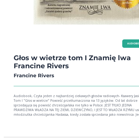
AUDIOB
Głos w wietrze tom I Znamię lwa
Francine Rivers
Francine Rivers
Audiobook, Czyta jeden z najbardziej ciekawych głosów radiowych- Ksawery Jasi
Tom I "Głos w wietrze" Powieść przetłumaczona na 13 języków. Od lat dobrze
sprzedająca się powieść chrześcijańska nie tylko w Polsce. JEST TYLKO JEDNA
PRAWDZIWA WŁADZA NA TEJ ZIEMI, DZIEWCZYNO, I JEST TO WŁADZA RZYMU usł
młodziutka chrześcijanka Hadassa, kiedy została sprzedana jako niewolnica. J
już wkrótce Rzym miał się przekonać, że prawda jest zupełnie inna. Hadassa tra
bogatej rzymskiej rodziny, poznaje tam przystojnego Markusa i jego młodszą si
Julię. W tym samym czasie germański wódz Atretes zostaje wzięty do niewoli i tr
rzymską arenę jako gladiator. Niedługo potem miłość Markusa i Hadassy oraz 
Atretesa i Julii doprowadzają do wydarzeń, które zburzą całe ich dotychczasowe