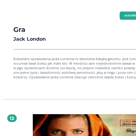
z nakazami i zakazami, z własnymi wyborami i prześladującymi ich konsekwe
Książka wspaniała, momentami bardzo wzruszająca. Pozwala nam poznać życi
pierwszych Chrześcijan i trudności z jakimi musieli się zmagać by móc wyznaw
AUDIOB
swoją wiarę. Jak dla mnie Francine Rivers dokonała mistrzostwa. Zadziwiająca p
wspaniałych bohaterów ze świetnymi opisami starożytnych realiów. Absolutnie
przeczytania. Wciąga od samiutkiego początku i nie pozwala się oderwać. Skut
Gra
uboczne to dwa dni wyjęte z codzienności i paczka chusteczek i powrót do
rzeczywistości. E. Bogulak
Jack London
Bokserskie opowiadania Jacka Londona to absolutna klasyka gatunku. Jack London
rozumiał świat boksu jak mało kto. W młodości sam niejednokrotnie stawał w 
w jego opowieściach drzemie coś więcej, niż jedynie niewielkie ziarnko prawdy.
one pełne życia i świadomości osobliwej samotności, jaką w ringu i poza nim c
bokserzy. Opowiadanie Jacka Londona ukazuje zderzenie świata boksu i kuszących
nagród pieniężnych ze stabilnością małżeńskiego pożycia u młodego człowieka
którego celem jest wyrwanie siebie i rodziny z biedy, obdarzonego determinacj
wiarą w to, że w jego pięściach drzemie siła, aby przenieść byt własny i byt swoi
najbliższych na wyższy poziom. Świat boksu brutalnie zderza się tutaj z kruchym
światem miłości. Twarde ciosy żelaznych pięści z kruchością czułego kobiecego 
które pragnie delikatności i stabilności. Młody utalentowany bokser, Joe, posta
stoczyć jeszcze jedną ostatnią walkę na oczach całego miasta i... swojej ukochan
12