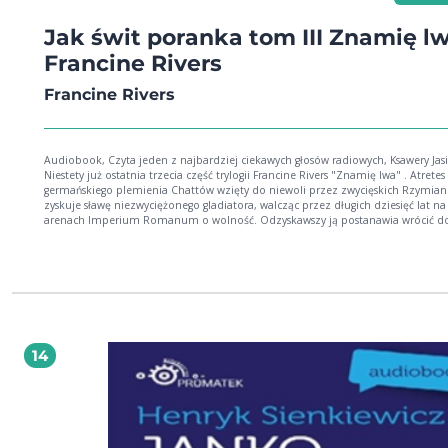
Jak świt poranka tom III Znamię l
Francine Rivers
Francine Rivers
Audiobook, Czyta jeden z najbardziej ciekawych głosów radiowych, Ksawery Jasi
Niestety już ostatnia trzecia część trylogii Francine Rivers "Znamię lwa" . Atrete
germańskiego plemienia Chattów wzięty do niewoli przez zwycięskich Rzymian
zyskuje sławę niezwyciężonego gladiatora, walcząc przez długich dziesięć lat na
arenach Imperium Romanum o wolność. Odzyskawszy ją postanawia wrócić d
Germanii. Ale najpierw musi odnaleźć syna, którego uratowała od śmierci mło
chrześcijanka Hadassa zanosząc chłopca do świętego Jana Apostoła...Jak splotą s
Artesa, Hadassy i Markusa FRANCINE RIVERS jedna z najpopularniejszych pisare
amerykańskich, autorka ponad 20 bestsellerowych powieści, przetłumaczonych
dwadzieścia języków, m.in. trylogii: Głos w wietrze", Echo w ciemności", Jak świ
poranka". Zdobyła liczne nagrody i zaszczyty, w tym Christy Award, za stworzen
inspirującej fabuły o charakterze historycznym, złoty medal Amerykańskiego
Stowarzyszenia Wydawców Chrześcijańskich ECPA za powieść Ostatni zjadacz
14
grzechu" (zekranizowaną przez Michaela Landona). W 2010 roku książki Franci
zostały uznane za najlepiej sprzedające się tytuły na liście New York Timesa": "
zabrzmiał", "Purpurowa nic", "Dziecko pokuty", "Pudełko po butach", "Synow
pocieszenia". W 2018 r. ukazała się najnowsza powieść "Arcydzieło".