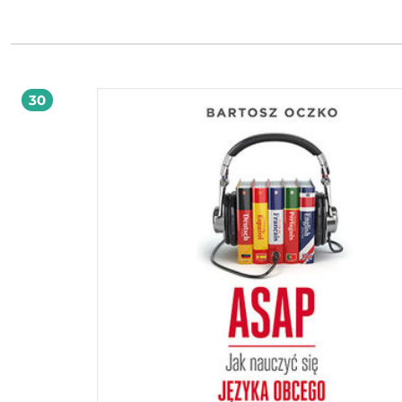
którzy przewodzą innym. Z pewnością docenisz tę publikację, jeśli lubisz prak
podejście i poszukujesz wskazówek, które można natychmiast wprowadzić w ży
Skorzystaj z nich, by dzień po dniu stawać się lepszym liderem!
30