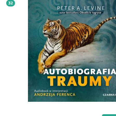
32
pozwala Ci być sobą w tym, co robisz. Wyróżnia Ciebie i Twoje usługi. Sprawia, 
Twoja marka staje się nie do podrobienia. Dzięki temu możesz docierać do
właściwych osób - Twoich idealnych klientów. Bo autentyczność ma moc przyciągania!
Masz przed sobą praktyczny przewodnik zawierający mnóstwo ćwiczeń oraz py
które warto sobie postawić. Książka pokazuje też przykłady osób, które zaczęły
budować swoją działalność na szczerym przekazie - pochodzącym z ich wnętrza
zgodnym z tym, kim są, w co wierzą i co jest dla nich ważne. Drugie wydanie książki
zostało wzbogacone o 40 inspirujących ćwiczeń. Nowe ćwiczenia - w pięknej oprawie
graficznej - zachęcają do przyglądania się sobie, poznawania i pokazywania sieb
Pomogą Ci wydobyć na zewnątrz to, co jest w Tobie najbardziej wartościowe i
wyjątkowe. Zainspirują do łapania myśli w locie oraz twórczej zabawy. Pracuj z
książką! Notuj swoje pomysły, podkreślaj to, co chcesz zapamiętać, rysuj, bazgra
bez obaw. Dzięki temu Twój egzemplarz będzie jedyny i niepowtarzalny - taki j
Źródło: https://www.marketingtopodstawa.com Zrozumienie idei autentyczności to
obecnie podstawa działań biznesowych i komunikacyjnych. Dotyczy to w
szczególności firm, które chcą być postrzegane jako innowacyjne. To ich
pracownikom, menedżerom i właścicielom poleciłabym tę książkę w pierwszej
kolejności. Magdalena Jaworowicz, autorka książki Copywriting w zintegrowanej
komunikacji marketingowej Trzy lata temu książkę Ani czytało się jak opowieść o
trendzie. Na szczęście dziś autentyczność to nie tylko biznesowa konieczność, 
coraz częściej także codzienność dużych i małych organizacji. A książka Ani to 
świetny przewodnik, jak się odnaleźć w takiej rzeczywistości. Marzena Tajchman,
konsultantka komunikacji wewnętrznej, www.czesciwspolne.pl Czuję się osobiście
związana z książką Autentyczność przyciąga. Dlaczego? Bo to Ania uświadomił
jak ważne jest autentyczne pisanie. Nie ma co ukrywać - Ania jest jedną z mate
chrzestnych Pani Swojego Czasu. Ola Budzyńska, Pani Swojego Czasu,
www.paniswojegoczasu.pl Autentyczności nie da się zaplanować ani nauczyć, ale
można ją z siebie wydobyć. Mnie książka Ani skontaktowała z tym, co naprawd
dawać innym od siebie. Jest dla wszystkich, którzy nie znoszą udawania. Łada Drozda,
autorka książki Na arenie biznesu. Z życia coacha i szkoleniowca oraz audycji