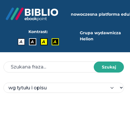
nowoczesna platforma edu
Kontrast:
Grupa wydawnicza
Helion
A
A
A
A
Szukaj