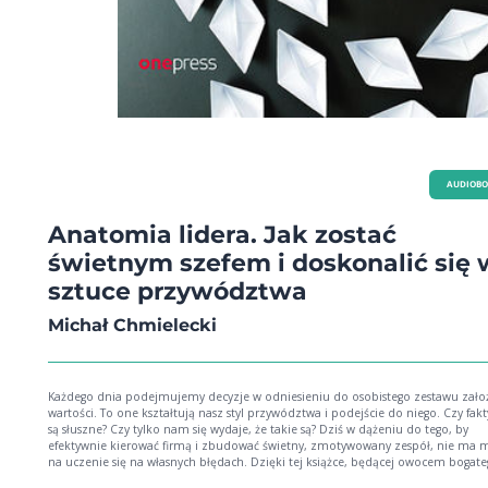
AUDIOB
Anatomia lidera. Jak zostać
świetnym szefem i doskonalić się 
sztuce przywództwa
Michał Chmielecki
Każdego dnia podejmujemy decyzje w odniesieniu do osobistego zestawu założ
wartości. To one kształtują nasz styl przywództwa i podejście do niego. Czy fak
są słuszne? Czy tylko nam się wydaje, że takie są? Dziś w dążeniu do tego, by
efektywnie kierować firmą i zbudować świetny, zmotywowany zespół, nie ma m
na uczenie się na własnych błędach. Dzięki tej książce, będącej owocem bogat
doświadczenia autora, poznasz odpowiedzi na najważniejsze pytania nurtujące