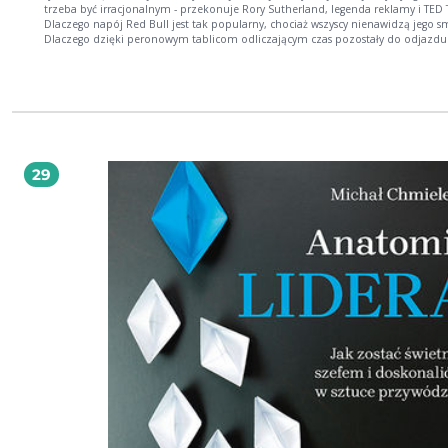
trzeba być irracjonalnym - przekonuje Rory Sutherland, legenda reklamy i TED T
Dlaczego napój Red Bull jest tak popularny, chociaż wszyscy nienawidzą jego 
Dlaczego dzięki peronowym tablicom odliczającym czas pozostały do odjazdu
pociągu mniej nas denerwują opóźnienia? I dlaczego wolimy, gdy pasta do zę
jest... pasiasta? Uważamy się za istoty racjonalne. A ekonomia i biznes opierają 
założeniu, że podejmujemy logiczne decyzje w oparciu o dowody. Ale wcale ta
jesteśmy. W wielu kluczowych obszarach naszego życia rozum odgrywa napraw
znikomą rolę. Przyciąga nas to, co piękne, ale i to, co ekstrawaganckie, nadmie
dziwaczne, absurdalne od kosztownych zaproszeń ślubnych po maleńkie buteleczki
zawierające najnowsze perfumy. Jeśli więc chcecie wpływać na wybory dokony
przez ludzi, musicie ominąć rozum. Najlepsze pomysły nie mają bowiem
29
racjonalnego sensu: sprawiają, że bardziej czujemy, niż myślimy. To przełomo
książka, mądra i przy tym niezwykle zabawna. Rzeczywistość jest dobrze pouk
często ujawnia swoje sekrety praktykom, choć prawie nigdy teoretykom, czego
psychologowie, ekonomiści i osoby, które nie podejmują osobistego ryzyka, nie
prostu w stanie zrozumieć. Koniecznie kupcie dwa egzemplarze tej książki na
wypadek gdyby jeden wam ukradli. Nassim Nicholas Taleb, autor Czarnego łab