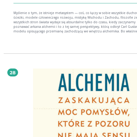
Myślenie o tym, że istnieje metasystem — coś, co łączy w sobie wszystkie duch
ścieżki, modele człowieczego rozwoju, mistykę Wschodu i Zachodu, filozofie z
wszystkich stron świata wydaje się absurdalne tylko do czasu, kiedy zaczynamy
poznawać arkana alchemii i to z tej samej perspektywy, którą odkrył Carl Gusta
modelu opisującego przemianę zachodzącą we wnętrzu alchemika. Bo właśni
jest prastara alchemia: metamodelem duchowego rozwoju, z którego czerpały
później właściwie wszystkie religie współczesnego świata. Według alchemików naszym
duchowym rozwojem rządzą trzy kluczowe procesy: czernienie (nigredo) — sta
zastany, to co nas blokuje, utrudnia życie i sprawia, że nie możemy być w pełni
szczęśliwi; wybielenie (albedo) — proces czyszczenia, pozbywania się blokad, o
na dwóch filarach: medytacji (meditatio) i pracy z własną wyobraźnią (imaginati
wreszcie czerwie-nienie (rubedo) — gdy ciężki pierwiastek o niskiej wartości staje
złotem, bezcennym kruszcem duchowego rozkwitu. Czy współcześnie i my możemy
28
skorzystać z tego modelu? Czy można podążać duchową ścieżką bez potrzeby
sięgania do jakiejkolwiek religii? Odpowiedzi na powyższe pytania znajdują się 
właśnie książce.