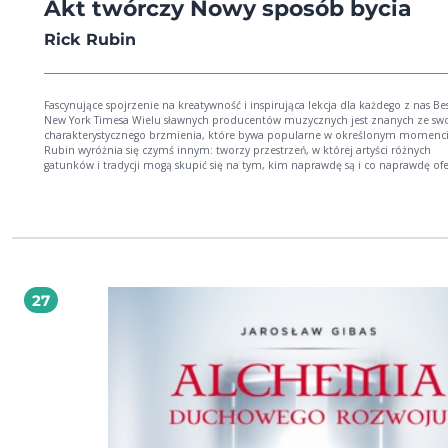
Akt twórczy Nowy sposób bycia
Rick Rubin
Fascynujące spojrzenie na kreatywność i inspirująca lekcja dla każdego z nas Bes
New York Timesa Wielu sławnych producentów muzycznych jest znanych ze sw
charakterystycznego brzmienia, które bywa popularne w określonym momenci
Rubin wyróżnia się czymś innym: tworzy przestrzeń, w której artyści różnych
gatunków i tradycji mogą skupić się na tym, kim naprawdę są i co naprawdę ofe
Przez lata współpracował z najróżniejszymi muzykami: od Adele po Black Sab
od Johnnyego Casha po Jaya-Z. Jego praktyką stało się pomaganie twórcom w
przekraczaniu narzuconych im oczekiwań. Akt twórczy to piękna i wyjątkowa re
na temat procesu twórczego. W swojej książce Rubin dzieli się mądrością płyną
wieloletniego doświadczenia. Głęboko zastanawiając się nad źródłami kreatywn
odkrył, że bycie artystą nie polega na zgromadzeniu konkretnego dorobku, lec
związku, jaki mamy z światem. Kreatywność ma swoje miejsce w życiu każdego 
każdy może uczynić to miejsce większym. Czy jesteś twórcą potrzebującym bod
27
czy po prostu zbliża się termin oddania pracy, a ty utknąłeś Akt twórczy dostarczy ci
wsparcia, inspiracji i bezcennych wskazówek. Rady zawarte w tej książce są geni
Dla tych, którzy pragną poczuć nowe życie i pewność siebie w swoim twórczym 
książka jest darem niebios. Matt Haig, pisarz Wspaniałe i inspirujące dzieło sztu
temat tworzenia, kreatywności, pracy artysty. Uraduje serca pisarzy i artystów n
świecie i sprawi, że będą pracować z nowym poczuciem sensu i kierunku.
Oszałamiające osiągnięcie. Anne Lamott, pisarka