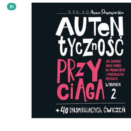
efektywnym ich rozwoju. Efektywnym, czyli takim, który pozwoli by przy rozs
31
nakładzie czasu i pracy w satysfakcjonującym stopniu opanować nowy język. Dzi
książce poznasz wszystkie elementy sprawnego procesu uczenia się języków ob
Dowiesz się, co o mechanizmach przyswajania obcej mowy mówią badacze umy
poznasz sprawdzone sposoby przekładania tej wiedzy na codzienne rytuały uc
Będziesz ćwiczyć, ćwiczyć, ćwiczyć, ale uwaga - czeka Cię nagroda! Język obcy
przestanie być obcy o wiele szybciej, niż myślisz!