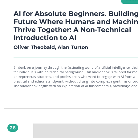
AI for Absolute Beginners. Building
Future Where Humans and Machi
Thrive Together: A Non-Technical
Introduction to AI
Oliver Theobald, Alan Turton
Embark on a journey through the fascinating world of artificial intelligence, des
for individuals with no technical background. This audiobook is tailored for mar
entrepreneurs, students, and professionals who want to engage with AI from a
practical and ethical standpoint, without diving into complex algorithms or cod
The audiobook begins with an exploration of AI fundamentals, providing a clea
approachable foundation of concepts, terminology, and real-world application
you progress, you'll encounter practical thought experiments designed to make 
impact more tangible. Each chapter carefully guides you through essential topic
as machine learning, deep learning, and natural language processing, focusing
these technologies are already affecting industries today. You’ll also explore the 
implications of AI, understanding how privacy and fairness come into play whe
designing AI solutions.By the end of this course, you’ll be equipped with the
knowledge to participate in crucial discussions and decision-making processes
26
regarding AI in your organization or daily life. This audiobookis ideal for those
want to build a solid understanding of AI without the need for technical experti
empowering you to think critically and responsibly about AI’s future.