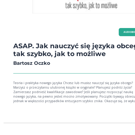
AUDIOB
ASAP. Jak nauczyć się języka obce
tak szybko, jak to możliwe
Bartosz Oczko
Teoria i praktyka nowego języka Chcesz lub musisz nauczyć się języka obcego?
Marzysz o przeczytaniu ulubionej książki w oryginale? Planujesz podróż życia?
Zamierzasz podnieść kwalifikacje zawodowe? Jeśli planujesz rozpocząć naukę
nowego języka, na pewno jesteś mocno zmotywowany. Początki bywają obiecu
jednak w większości przypadków entuzjazm szybko znika. Okazuje się, że wyk
blachę słówka dziwnie łatwo ulatują z głowy, a gramatyka, mimo starań, pozost
niezrozumiała. W efekcie w praktyce nadal potrafimy jedynie się przedstawić, z
o drogę i ewentualnie zamówić jedzenie w restauracji. Dlaczego tak jest? Pewnie
myślisz, że po prostu nie masz odpowiednich zdolności. Nieprawda! Człowiek 
się z predyspozycjami do komunikacji z innymi. Skoro każdy z nas potrafi
porozumiewać się w swoim rodzimym języku, to znaczy, że ma umiejętności, 
którym może przyswoić dowolną ludzką mowę - wystarczy, że skupi się na