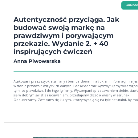
AUDIOB
Autentyczność przyciąga. Jak
budować swoją markę na
prawdziwym i porywającym
przekazie. Wydanie 2. + 40
inspirujących ćwiczeń
Anna Piwowarska
Atakowani przez szybkie zmiany i bombardowani natłokiem informacji nie je
w stanie przyswoić wszystkich danych. Podświadomie wychwytujemy więc sygnał
tym, co prawdziwe. I do tego lgniemy. Wyczerpani sprzedawaniem siebie, staw
się w dobrym świetle i udawaniem, przestajemy drżeć o własny wizerunek.
Odpuszczamy. Zwracamy się ku tym, którzy wydają się na tyle naturalni, by m
ufać. I sami się tacy stajemy. Zdaniem socjologów robimy właśnie historyczny z
autentyczności. Dorota Mierzejewska-Floreani, Radary na prawdziwość ("Zwierciadło"
nr 5/2017) Autentyczność jako trend marketingowy cały czas się rozpowszechnia.
Pierwsze wydanie książki ukazało się w 2015 roku. Trafiła ona na listy marketin
bestsellerów i wzbudziła zainteresowanie mediów. Ale przede wszystkim skłonił
osób do przyglądania się sobie, zadawania sobie ważnych pytań i szukania włas
drogi do autentyczności - w biznesie i w życiu. Budowanie marki na autentycznym
przekazie to wciąż rewolucja w podejściu do biznesu! Autentyczność w biznesie