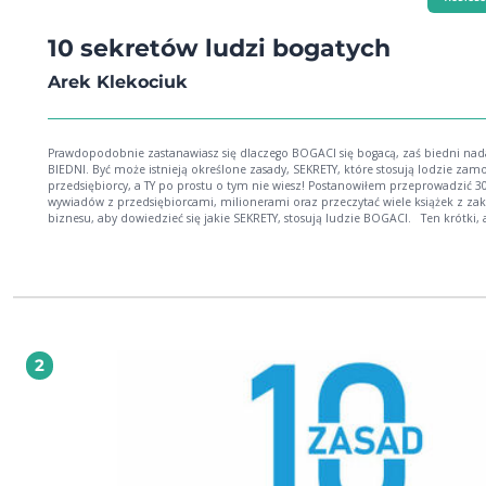
10 sekretów ludzi bogatych
Arek Klekociuk
Prawdopodobnie zastanawiasz się dlaczego BOGACI się bogacą, zaś biedni nada
BIEDNI. Być może istnieją określone zasady, SEKRETY, które stosują lodzie zamo
przedsiębiorcy, a TY po prostu o tym nie wiesz! Postanowiłem przeprowadzić 3
wywiadów z przedsiębiorcami, milionerami oraz przeczytać wiele książek z zak
biznesu, aby dowiedzieć się jakie SEKRETY, stosują ludzie BOGACI. Ten krótki, ale
wartościowy poradnik pokaże Ci jakie sekrety stosują ludzie BOGACI, przedsięb
Z e-booka dowiesz się między innymi o : - sekrecie działania - kompetencji sprzedaży
- planowaniu, realizacji celów - sekrecie budowania relacji biznesowych - zasadach
edukacji finansowej - zarządzaniu emocjami - nawykach milionerów - sekrecie
dochodu pasywnego
2