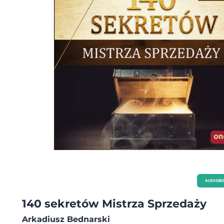
praktykuj 12 opisanych w tej książce nawyków - 12 supermocy, które z dobrego
menedżera zmienią Cię w supermenedżera. Superskutecznie zarządzającego s
swoimi ludźmi i swoją karierą w każdych, także ekstremalnie trudnych
okolicznościach.
AUDIOB
140 sekretów Mistrza Sprzedaży
Arkadiusz Bednarski