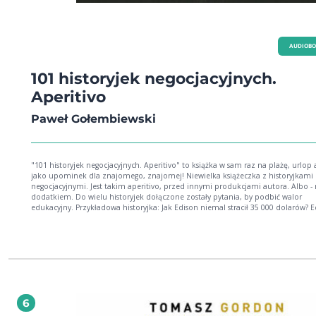
AUDIOB
101 historyjek negocjacyjnych.
Aperitivo
Paweł Gołembiewski
"101 historyjek negocjacyjnych. Aperitivo" to książka w sam raz na plażę, urlop 
jako upominek dla znajomego, znajomej! Niewielka książeczka z historyjkami
negocjacyjnymi. Jest takim aperitivo, przed innymi produkcjami autora. Albo -
dodatkiem. Do wielu historyjek dołączone zostały pytania, by podbić walor
edukacyjny. Przykładowa historyjka: Jak Edison niemal stracił 35 000 dolarów? 
wynalazł dalekopis. Chciał za niego 5000 dolarów. Zaakceptowałby 3000. Prezy
firmy Gold & Stock Telegraph Co., generał Lefferts, spotkał się z Edisonem, by k
ten wynalazek. Edison już miał podać oczekiwaną cenę. Jednak zaniemówił. J
wspominał "nie miałem odwagi wymienić tak wysokiej sumy". W tym momenc
Lefferts zaproponował 40 000 dolarów. Podczas tego spotkania Edison określił
propozycję jako "uczciwą" i dogadali się. Między nami mówiąc, Edison się nie
przygotował do tych negocjacji. Wyceniał wynalazek na podstawie wkładu pracy,
wartości dla kupującego. Masz chęć na jeszcze 100 historyjek negocjacyjnych? C
6
zainspirować się i zaciekawić negocjacjami? Kup tę książkę!