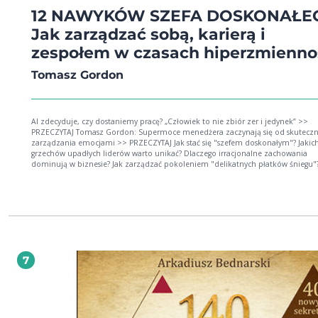
12 NAWYKÓW SZEFA DOSKONAŁE
Jak zarządzać sobą, karierą i
zespołem w czasach hiperzmienno
Tomasz Gordon
AI zdecyduje, czy dostaniemy pracę? „Człowiek to nie zbiór zer i jedynek” >>
PRZECZYTAJ Tomasz Gordon: Supermoce menedżera zaczynają się od skutecznego
zarządzania emocjami >> PRZECZYTAJ Jak stać się "szefem doskonałym"? Jakich
grzechów upadłych liderów warto unikać? Dlaczego irracjonalne zachowania
dominują w biznesie? Jak zarządzać pokoleniem "delikatnych płatków śniegu"?
Dlaczego psycholog powinien zastąpić owocowe czwartki? Jak zabezpieczyć się przed
"toksykami" w firmie i w kontaktach biznesowych? 12 nawyków szefa doskonałego to
pozycja obowiązkowa dla ludzi, którzy chcą wiedzę przekuć w praktykę. (...) Sk
z niej każdy świadomy pracownik, któremu zależy na rozwoju i awansie. Dawid
Straszak, psycholog, trener, twórca kanału Podcast Charyzmatyczny 12 nawyków... to
(...) jedna z nielicznych książek na polskim rynku, która może dać mistrzowski sz
szczególnie doświadczonym i wymagającym szefom. Kamil Makula, CEO w
Superauto.pl i Totalmoney.pl, mentor, prelegent Brian Tracy International Książka
7
Tomasz Gordona ma szansę osiągnąć dużą popularność (...) Autor, opisuje klu
kompetencje ludzi sukcesu oraz daje patent na to, jak je skutecznie przyswoić 
uczynić z nich nawykowy oręż! Angelika Wielgus-Lach, dziennikarka radiowa,
twórczyni kanału Kulisy Sukcesu na YouTube, autorka książki Kulisy Sukcesu wys
publicznych, konferansjerka, organizatorka konferencji biznesowych Diamenty
Europy Szef skuteczny, szef doskonały. Jeśli chcesz dążyć do tego ideału, codziennie