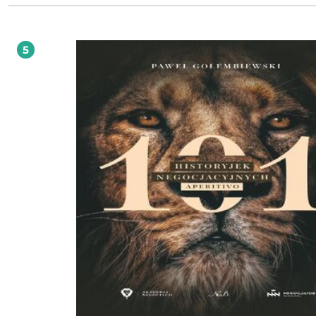
i powiesz: "To jest to!". Rady zamieszczone w tej książce są krótkie i treściwe.
Stworzone specjalnie dla Ciebie - człowieka zajętego, zawsze w biegu, który ni
czasu na zagłębianie się w filozoficzne dywagacje. Przeczytaj je, a spojrzysz na
sprzedawanie z innej strony, będziesz w nowy sposób myśleć o swojej pracy,
5
klientach, ich celach i oczekiwaniach. Pamiętaj! Po przeczytaniu tej książki nie
pożyczaj jej nikomu na dłużej. Na pewno będziesz wracać do niej wielokrotnie