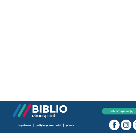
pobierz aplikację
|
|
regulamin
polityka prywatności
pomoc