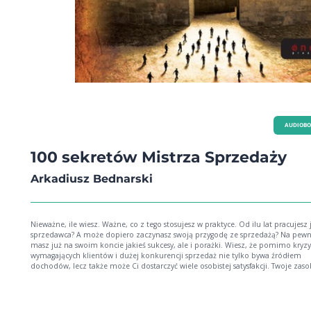
AUDIOB
100 sekretów Mistrza Sprzedaży
Arkadiusz Bednarski
Nieważne, ile wiesz. Ważne, co z tego stosujesz w praktyce. Od ilu lat pracujesz jako
sprzedawca? A może dopiero zaczynasz swoją przygodę ze sprzedażą? Na pew
masz już na swoim koncie jakieś sukcesy, ale i porażki. Wiesz, że pomimo kryz
wymagających klientów i dużej konkurencji sprzedaż nie tylko bywa źródłem
dochodów, lecz także może Ci dostarczyć wiele osobistej satysfakcji. Twoje zaso
wiedzy i umiejętności wciąż rosną, lecz czasami brakuje Ci tego czegoś - właściw
konkretnej porady, przychodzącej w odpowiednim momencie. 100 zasad, którymi
dzieli się z Tobą Mistrz Sprzedaży, to niezbędnik wybitnego handlowca. Czase
zasady wydadzą Ci się oczywiste, czasem odkrywcze, a przy niektórych zatrzyma