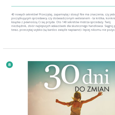
40 nowych sekretów! Przeczytaj, zapamiętaj i stosuj! Nie ma znaczenia, czy jesteś
początkującym sprzedawcą czy doświadczonym weteranem - ta krótka, konkr
książka z pewnością Ci się przyda. Oto 140 sekretów mistrza sprzedaży. Twój
niezbędnik, zbiór najlepszych wskazówek dla skutecznego handlowca. Sięgnij 
teraz, przeczytaj szybko (są bardzo zwięźle napisane) i lepiej nikomu nie pożyc
ponieważ będziesz do nich często wracać. Szczególnie przed spotkaniami z w
klientami! Bo choć niektóre ze spisanych tu sekretów mogą wydać Ci się znajo
świetnie, że już je znasz!), inne okażą się odkrywcze i przeniosą Cię na wyższy
handlowania. Przy niektórych zatrzymasz się dłużej i pomyślisz sobie: "To jest t
mi właśnie brakowało!". To właśnie ona - wiedza dotychczas nieodkryta - pomo
odnieść imponujący zawodowy sukces i dołączyć do elitarnego grona Mistrzów
Sprzedaży.
8