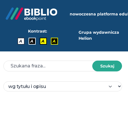
nowoczesna platforma edu
Kontrast:
Grupa wydawnicza
Helion
A
A
A
A
Szukaj