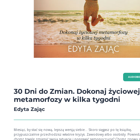
AUDIOB
30 Dni do Zmian. Dokonaj życiowej
metamorfozy w kilka tygodni
Edyta Zając
Miesiąc, by stać się nową, lepszą wersją siebie... Skoro sięgasz po tę książkę,
przypuszczalnie przechodzisz właśnie kryzys. Zawodowy albo osobisty. Powiedz
chcesz trwale zmienić swoją sytuację i poprawić samopoczucie? Chcesz znowu