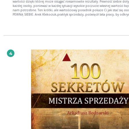
wartości dzięki której może osiągać niesamowite rezultaty. Pewność siebie dot
każdej osoby, ponieważ w każdej sytuacji wysokie poczucie własnej wartości bę
nam potrzebne. Ten krótki, ale wartościowy poradnik pokaże Ci jak stać się osobą
PEWNĄ SIEBIE. Arek Klekociuk,praktyk sprzedaży, poświęcił lata pracy, by odkryć, jakie
kompetencje, umiejętności prowadzą do rewelacyjnych rezultatów – a teraz p
skuteczne strategie osiągają świetnych wyników Z ebooka dowiesz się między innymi
jak : - pewność siebie wpływa na całe nasze życie zawodowe oraz prywatne, -
kompetencje sprzedaży wpływają na pewność siebie, - zarządzać emocjami, -
planować cele, - uczyć się od najwybitniejszych ludzi, - budować dobre i zdrow
nawyki, - mowa ciała wpływa na pewność siebie , - wykorzystać samodyscyplinę
zbudowania "nieśmiertelnej pewności siebie"
4