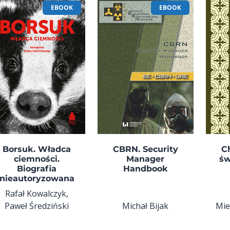
EBOOK
EBOOK
Borsuk. Władca
CBRN. Security
C
ciemności.
Manager
św
Biografia
Handbook
nieautoryzowana
Rafał Kowalczyk,
Paweł Średziński
Michał Bijak
Mie