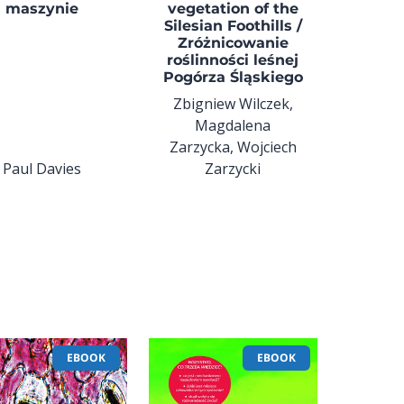
maszynie
vegetation of the
Silesian Foothills /
Zróżnicowanie
roślinności leśnej
Pogórza Śląskiego
Zbigniew Wilczek,
Magdalena
Zarzycka, Wojciech
Paul Davies
Zarzycki
EBOOK
EBOOK