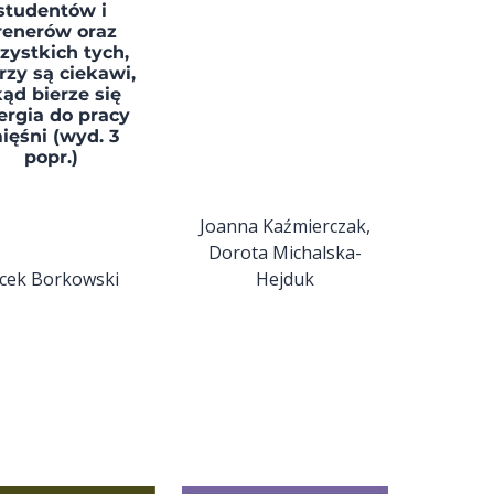
studentów i
renerów oraz
zystkich tych,
rzy są ciekawi,
kąd bierze się
ergia do pracy
ięśni (wyd. 3
popr.)
Joanna Kaźmierczak,
Dorota Michalska-
acek Borkowski
Hejduk