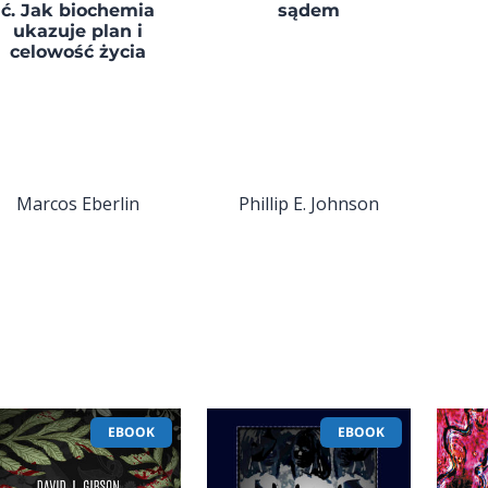
ć. Jak biochemia
sądem
ukazuje plan i
celowość życia
Marcos Eberlin
Phillip E. Johnson
EBOOK
EBOOK