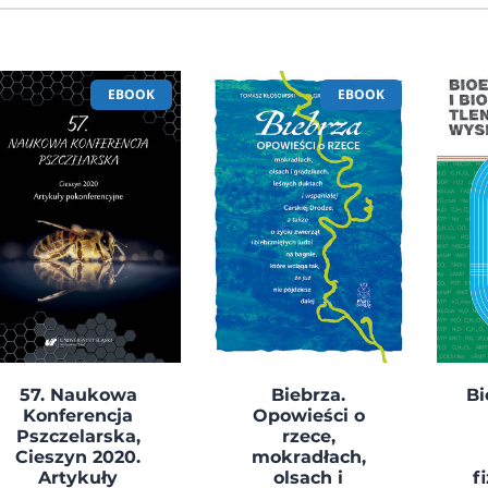
EBOOK
EBOOK
57. Naukowa
Biebrza.
Bi
Konferencja
Opowieści o
Pszczelarska,
rzece,
Cieszyn 2020.
mokradłach,
Artykuły
olsach i
f