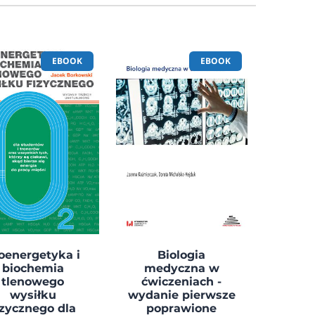
EBOOK
EBOOK
oenergetyka i
Biologia
biochemia
medyczna w
tlenowego
ćwiczeniach -
wysiłku
wydanie pierwsze
izycznego dla
poprawione