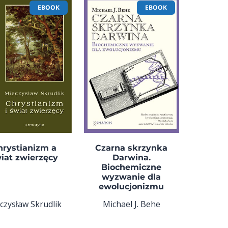
EBOOK
EBOOK
hrystianizm a
Czarna skrzynka
iat zwierzęcy
Darwina.
Biochemiczne
wyzwanie dla
ewolucjonizmu
czysław Skrudlik
Michael J. Behe