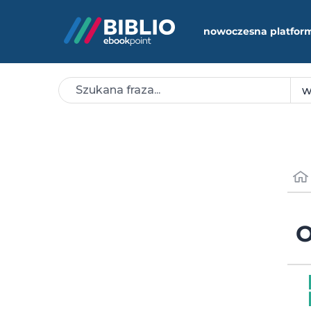
nowoczesna platfor
O