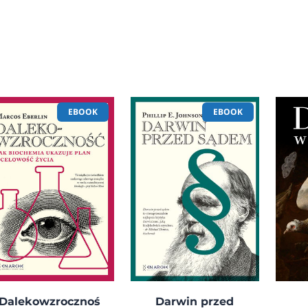
EBOOK
EBOOK
Dalekowzrocznoś
Darwin przed