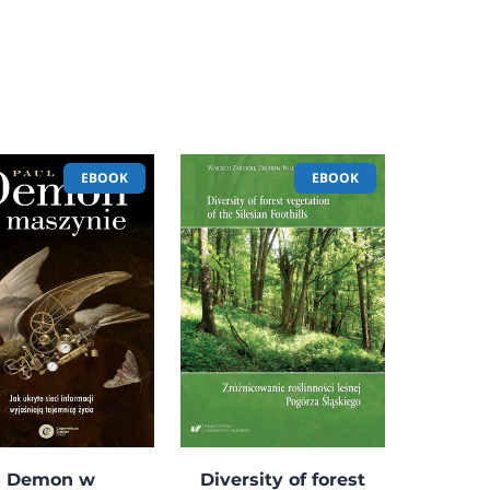
EBOOK
EBOOK
Demon w
Diversity of forest