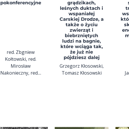
pokonferencyjne
grądzikach,
leśnych duktach i
t
wspaniałej
ws
Carskiej Drodze, a
któ
także o życiu
s
zwierząt i
en
biebrzniętych
m
ludzi na bagnie,
które wciąga tak,
red. Zbgniew
że już nie
pójdziesz dalej
Kołtowski, red.
Mirosław
Grzegorz Kłosowski,
Nakonieczny, red....
Tomasz Kłosowski
J