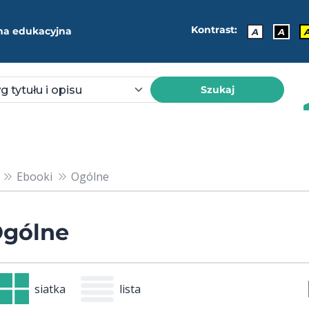
Kontrast:
ma edukacyjna
A
A
Szukaj
Ebooki
Ogólne
gólne
siatka
lista