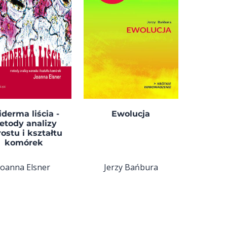
iderma liścia -
Ewolucja
etody analizy
ostu i kształtu
komórek
Joanna Elsner
Jerzy Bańbura