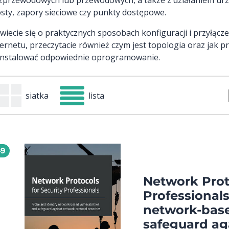
sty, zapory sieciowe czy punkty dostępowe.
wiecie się o praktycznych sposobach konfiguracji i przyłącz
ternetu, przeczytacie również czym jest topologia oraz jak p
instalować odpowiednie oprogramowanie.
siatka
lista
49
Network Proto
Professionals
network-base
safeguard ag