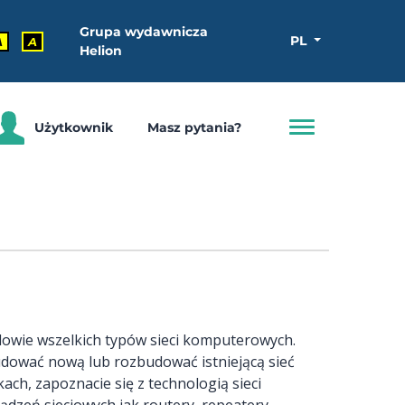
Grupa wydawnicza
PL
A
A
Helion
Użytkownik
Masz pytania?
owie wszelkich typów sieci komputerowych.
udować nową lub rozbudować istniejącą sieć
ach, zapoznacie się z technologią sieci
dzeń sieciowych jak routery, repeatery,