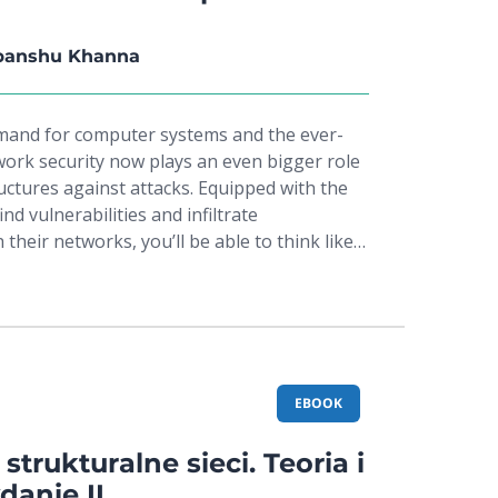
panshu Khanna
mand for computer systems and the ever-
work security now plays an even bigger role
ructures against attacks. Equipped with the
d vulnerabilities and infiltrate
their networks, you’ll be able to think like a
your organization’s network and
etwork Protocols for Security Professionals
s comprehensive guide gradually increases
you from the basics to advanced concepts.
cture of data network protocols, devices, and
e familiar with attacking tools and scripts
EBOOK
f these breaches. Once you’ve covered the
bout attacks that target networks and
trukturalne sieci. Teoria i
learning journey will get more exciting as
danie II