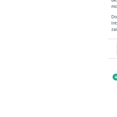
mo
Do
In
za