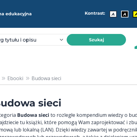
Kontrast:
ma edukacyjna
A
A
Szukaj
Ebooki
Budowa sieci
udowa sieci
tegoria
Budowa sieci
to rozległe kompendium wiedzy o bud
ajdziecie tu książki, które pomogą Wam zaprojektować i zb
mową lub lokalną (LAN). Dzięki wiedzy zawartej w podręcznik
zprzewodowych lub przewodowych, a także z działaniem urzą