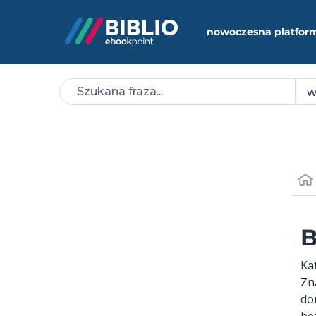
nowoczesna platfor
B
Ka
Zn
do
be