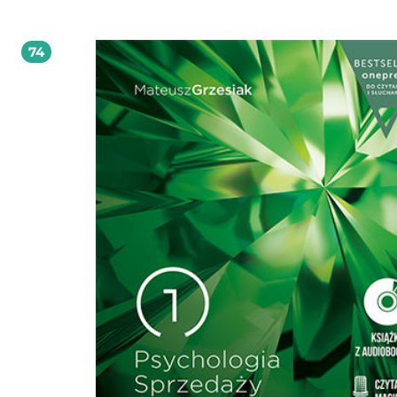
ofertę wartości dla drugiego. Mateusz Grzesiak na bazie praktycznej psychologicznej
wiedzy, latach własnych międzynarodowych doświadczeń sprzedażowych i obse
najskuteczniejszych specjalistów od handlu opracował uniwersalny model sprz
74
MasterSales. Jego pierwsza część, czyli Inner Game, tłumaczy zasady budowani
pierwszego wizerunku oraz używania języka ciała w celu zrobienia jak najlepsz
wrażenia. Druga część - Relations Game - uczy technik służących do budowania r
i zaufania, a także określania jego potrzeb. Część trzecia to Sales Game -
bezpośrednio dotyczące narzędzi zamykających sprzedaż produktu bądź usług
Każde z tych narzędzi jest tak opisane i zaprezentowane, by nadawało się od r
zastosowania zarówno przez rasowego handlowca, jak i osoby z innych branż,
świadome, że sprzedaż jest jedną z najważniejszych umiejętności życiowych.