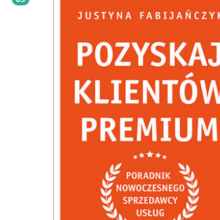
oszałamiającą karierę? Czy pomagać klientowi w podejmowaniu nieracjonalny
decyzji? Jak sprzedawać wspaniałe samopoczucie? Do którego momentu rozsze
swoje portfolio produktowe?