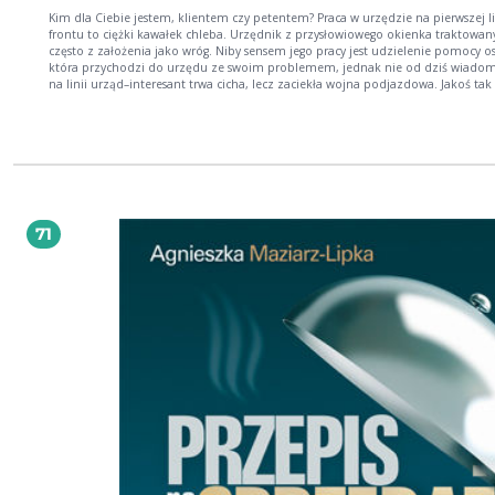
Kim dla Ciebie jestem, klientem czy petentem? Praca w urzędzie na pierwszej linii
frontu to ciężki kawałek chleba. Urzędnik z przysłowiowego okienka traktowany
często z założenia jako wróg. Niby sensem jego pracy jest udzielenie pomocy o
która przychodzi do urzędu ze swoim problemem, jednak nie od dziś wiadom
na linii urząd–interesant trwa cicha, lecz zaciekła wojna podjazdowa. Jakoś tak
bywa, że reprezentanta państwowej instytucji z miejsca przypisujemy do kategor
"ONI". Pracownik pierwszej linii urzędowego frontu wystawiony jest na bezust
krytykę swoich zachowań i postaw, a to wpływa zarówno na stosunek klientów 
niego samego, jak i na wizerunek całego urzędu. Radosław Hancewicz jak zawsze - w
sposób przystępny i ciekawy - zachęca urzędników do tego, aby lepiej pracowali
podkreśla, obsługa klienta to nie tylko sprawa pani (pana) z okienka, ale prac
urzędu na wszystkich szczeblach i stanowiskach. Dla mnie urzędnika na co dzi
książka jest wspaniałą inspiracją, żeby się bardziej starać, doskonalić. Nie zawier
71
narzędzi skomplikowanych i trudnych w użyciu — raczej przypomina o rzecza
najważniejszych, tworzących dzisiejszy standard obsługi. Raz na jakiś czas trzeb
o nich przypominać, żeby nie popaść w rutynę. Radosław Hancewicz przedstaw
stereotypowego "trudnego klienta", który wzbudza uśmiech, i podpowiada, ja
postępować, ale nie oszczędza też urzędników i bezlitośnie podaje przykłady i
najczęstszych błędów. Autor wielokrotnie porusza ciekawy wątek relacji między
urzędnikiem a klientem i zwraca uwagę na niestosowność wywyższania się
urzędników, ale nie zachęca także do zbytniej uległości w imię zasady "klient 
pan". Książkę odradzam teoretykom, a szczerze polecam urzędnikom. Wojciech
Zieliński, zastępca dyrektora Departamentu Służby Cywilnej w Kancelarii Prezes
Ministrów Czym jest profesjonalizm, jak zadbać o satysfakcję klienta, wizerunek
urzędu, własną satysfakcję przy obsługiwaniu trudnych klientów — o tym pisze 
swojej najnowszej książce Radosław Hancewicz. Przypomina też o tym, co dla 
najważniejsze, że "profesjonalny urzędnik nie może być bezbronny". Serdeczn
polecam! Bartłomiej Stolarczyk, trener administracji i biznesu, www.bartlomiej-
stolarczyk.pl Urzędnicy, tak jak pracownicy sektora przedsiębiorstw i wszyscy inni