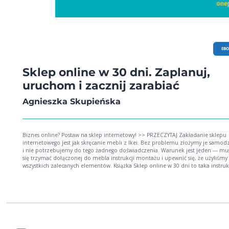
EB
Sklep online w 30 dni. Zaplanuj,
uruchom i zacznij zarabiać
Agnieszka Skupieńska
Biznes online? Postaw na sklep internetowy! >> PRZECZYTAJ Zakładanie sklepu
internetowego jest jak skręcanie mebli z Ikei. Bez problemu złożymy je samodz
i nie potrzebujemy do tego żadnego doświadczenia. Warunek jest jeden ― mu
się trzymać dołączonej do mebla instrukcji montażu i upewnić się, że użyliśmy
wszystkich zalecanych elementów. Książka Sklep online w 30 dni to taka instrukcja dla
osób, które chcą samodzielnie założyć sklep internetowy. Autorka prowadzi
czytelnika krok po kroku przez wszystkie etapy tego procesu, od planowania i
weryfikowania pomysłu na biznes, przez wybór asortymentu i platformy, aż po
zdobywanie pierwszych klientów i analizę danych. Opis działania został podzi
na małe kroki i ujęty prostym, przystępnym językiem. Do każdego rozdziału
dołączono ćwiczenia do wykonania, ułatwiające wprowadzenie teorii w praktykę. Je
myślisz o tym, by otworzyć e-sklep, z tą instrukcją przejdziesz od myślenia do
działania i założysz biznes oparty na solidnych podstawach. Brzmi dobrze? Zatem ―