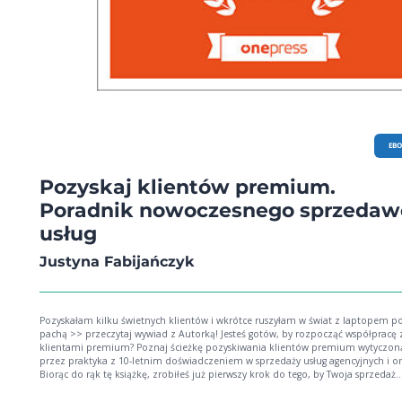
EB
Pozyskaj klientów premium.
Poradnik nowoczesnego sprzedaw
usług
Justyna Fabijańczyk
Pozyskałam kilku świetnych klientów i wkrótce ruszyłam w świat z laptopem p
pachą >> przeczytaj wywiad z Autorką! Jesteś gotów, by rozpocząć współpracę z
klientami premium? Poznaj ścieżkę pozyskiwania klientów premium wytyczoną
przez praktyka z 10-letnim doświadczeniem w sprzedaży usług agencyjnych i on
Biorąc do rąk tę książkę, zrobiłeś już pierwszy krok do tego, by Twoja sprzedaż
przestała być czymś trudnym i stała się naturalna. Ten poradnik podpowie Ci, j
znaleźć lepszych klientów, nawiązać z nimi stałą współpracę i sprawić, by poleca