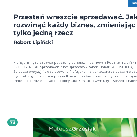
EB
Przestań wreszcie sprzedawać. Ja
rozwinąć każdy biznes, zmieniając
tylko jedną rzecz
Robert Lipiński
Profesjonalny sprzedawca potrzebny od zaraz – rozmowa z Robertem Lipiński
PRZECZYTAJ 040: Sprzedawanie bez sprzedaży - Robert Lipiński -> POSŁUCHAJ
Sprzedaż precyzyjnie dopracowana Profesjonalnie traktowana sprzedaż nie powinna
być postrzegana jak zbiór przypadkowych działań, prowadzonych z nadzieją n
mniej lub bardziej prawdopodobny sukces. W fachowym ujęciu sprzedaż należ
potraktować jak proces, który można rozpracować, poznać i dokładnie opisać.
Właśnie takie podejście do sprzedaży reprezentuje Robert Lipiński, sprzedawca
praktyk z wieloletnim stażem w zawodzie, a także doświadczony konsultant i
wdrożeniowiec z pasją. W książce wychodzi od tezy, że każdy sprzedawca dostarcza
pewien "produkt". Produkuje mianowicie kontrakty na rozwiązywanie probl
klienta. Proces "produkcji" takiej umowy nie różni się co do zasady od wytwarz
czegoś tak materialnego jak samochód czy telewizor. I może zostać równie
precyzyjnie opracowany i opisany ― by służyć jako zbiór konkretnych, praktycz
73
powtarzalnych wytycznych dla wchodzącego na rynek lub pragnącego poprawić
osiągnięcia właściciela firmy, menedżera sprzedaży lub etatowego sprzedawcy. Chcesz
poznać ten proces? Chcesz przestać wreszcie sprzedawać, a zarazem zwiększyć
skuteczność i prognozować dochody z większą przewidywalnością? Przed tobą