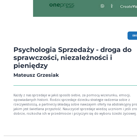
EB
Psychologia Sprzedaży - droga do
sprawczości, niezależności i
pieniędzy
Mateusz Grzesiak
Każdy z nas sprzedaje w jakiś sposób siebie, za pomocą wizerunku, emocji,
opowiadanych historii. Rodzic sprzedaje dziecku strategie radzenia sobie z
rzeczywistością, a partnerzy składają sobie nawzajem oferty na abstrakcyjny pr
jakim jest świetlana przyszłość. Nauczyciel sprzedaje wiedzę uczniom i jeśli zro
dobrze, rozkocha ich w przedmiocie i przyczyni się do wyboru ścieżki życiowej.
potencjalny kandydat o pracę sprzedaje szefowi historię o tym, jak zmieni jego
podobnie jak mężczyzna sprzedaje kobiecie, że ta decydując się na związek z 
będzie szczęśliwa. Sprzedaż jest wszędzie, a rynek matrymonialny, gospodarczy
intelektualny, emocjonalny czy rodzinny nie różnią się od siebie fundamentam
każdy z nich opiera się na interakcji między dwoma podmiotami, z których j