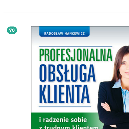
innym. Sięgnij po strategię Zwiększę sprzedaż! Czekałeś na niego od lat - oto gotowy,
sprawdzony sposób nawiązywania relacji z klientami premium. Znajomość stra
Zwiększę sprzedaż pozwoli Ci wybudować odpowiedniej klasy markę osobistą 
wykreować wizerunek online. Dzięki opanowaniu tajników tej strategii znajdzi
firmy, do których powinieneś dotrzeć ze swoją ofertą, i przygotujesz swoją
prezentację tak, by była nowoczesna i atrakcyjna dla klientów z najwyższej półk
70
samym Twoje usługi staną się najbardziej pożądanymi na rynku. Rozumiejąc p
przyszłych biznesowych partnerów, będziesz w stanie dotrzeć do osób decyzyj
firmach polskich oraz zagranicznych i przekonać je do tego, by wybrały właśnie
usługi - za najwyższą możliwą cenę. Pracując z tym podręcznikiem, poznasz sekrety
najnowszych technik sprzedaży: Technikę Mostu Sprzedażowego oraz Technikę
Pomocnej Dłoni, dzięki którym znacznie zwiększysz swoje szanse na to, że
potencjalny klient premium stanie się Twoim stałym klientem. Dodatkowo
podpowiemy Ci, jak powiększyć własny dochód dzięki źródłom pasywnym.
Multimedialna forma przewodnika Zeskanuj kody QR umieszczone na marginesach
książki, by zobaczyć dodatkowe materiały i pliki oraz pobrać ćwiczenia, które
pomogą Ci utrwalić wiedzę Ten wyjątkowy przewodnik to inwestycja na całe życie,
inwestycja, która każdego miesiąca będzie zasilać Twoje konto!