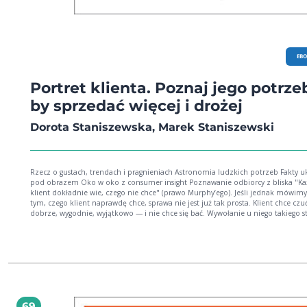
EB
Portret klienta. Poznaj jego potrze
by sprzedać więcej i drożej
Dorota Staniszewska, Marek Staniszewski
Rzecz o gustach, trendach i pragnieniach Astronomia ludzkich potrzeb Fakty ukryte
pod obrazem Oko w oko z consumer insight Poznawanie odbiorcy z bliska "Każdy
klient dokładnie wie, czego nie chce" (prawo Murphy’ego). Jeśli jednak mówimy
tym, czego klient naprawdę chce, sprawa nie jest już tak prosta. Klient chce czuć
dobrze, wygodnie, wyjątkowo — i nie chce się bać. Wywołanie u niego takiego 
ducha jest, Szanowny Sprzedawco, Twoim zadaniem. Chcąc osiągnąć cel, musi
najpierw poznać odpowiedź na pytanie: "Dlaczego ludzie kupują rzeczy, który
potrzebują, i w dodatku są z tego zadowoleni?". Książka ta powstała z połączen
dwóch sprzecznych na co dzień perspektyw: sprzedawcy i klienta. Pomoże Ci
rozpoznać potrzeby klienta i dotrzeć do tych, które przekładają się na najwięk
zysk. Zrozumiesz też, dlaczego Ty sam zachowujesz się tak, a nie inaczej w sytu
zakupowych. Zaczniesz manewrować między kaprysami odbiorców, zmienny
megatrendami i faktycznymi potrzebami nabywców Twoich produktów. To bieg
69
przeszkodami, więc czas na rozgrzewkę: Dlaczego consumer insight robi tak