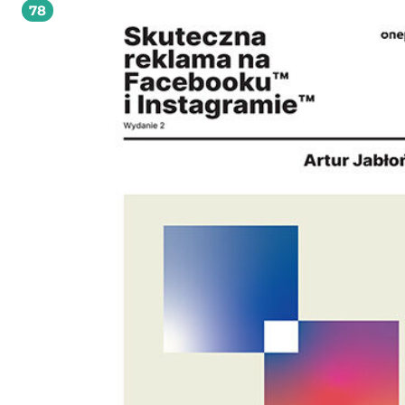
78
do dzieła!