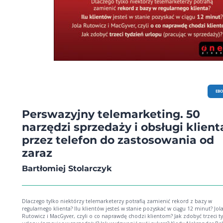
EB
Perswazyjny telemarketing. 50
narzędzi sprzedaży i obsługi klient
przez telefon do zastosowania od
zaraz
Bartłomiej Stolarczyk
Dlaczego tylko niektórzy telemarketerzy potrafią zamienić rekord z bazy w
regularnego klienta? Ilu klientów jesteś w stanie pozyskać w ciągu 12 minut? Jol
Rutowicz i MacGyver, czyli o co naprawdę chodzi klientom? Jak zdobyć trzeci t