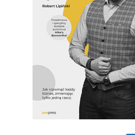
umiejętności komunikacyjne, sprzedażowe, negocjacyjne i menedżerskie. Jest
wykładowcą w Wyższej Szkole Bankowej we Wrocławiu. Rozwijała umiejętności
pracowników takich instytucji, jak: PZU, NBP, BZWBK, GETIN Bank, Bibby Factors
Skoda Auto Polska, Amica Wronki.