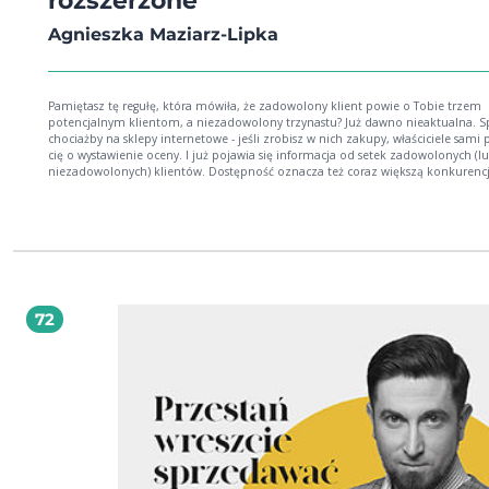
rozszerzone
Agnieszka Maziarz-Lipka
Pamiętasz tę regułę, która mówiła, że zadowolony klient powie o Tobie trzem
potencjalnym klientom, a niezadowolony trzynastu? Już dawno nieaktualna. S
chociażby na sklepy internetowe - jeśli zrobisz w nich zakupy, właściciele sami 
cię o wystawienie oceny. I już pojawia się informacja od setek zadowolonych (l
niezadowolonych) klientów. Dostępność oznacza też coraz większą konkurencj
Kiedy klient szuka usługi, produktów, już nie otrzymuje trzech ofert, ale kilkadz
Niech jednak nie martwi Cię to za bardzo. Jeśli jesteś dobry. Handlowanie dobrze
podane! Kapitalizm sprzedawcami stoi. Często jednak klienci mogą tylko westchnąć i
dodać "niestety". Dlaczego? Ponieważ, mimo iż kochamy kupować, nie lubimy
większości handlowców. Niecierpliwi, natrętni i bez wiedzy merytorycznej - tak
postrzegani są sprzedawcy. Ta informacja jest dla Ciebie jednocześnie zła i dobr
ponieważ trzeba włożyć dodatkowy wysiłek, by przekonać do siebie negatywnie
nastawionego klienta. Dobra, ponieważ ten dodatkowy wysiłek procentuje - staj
72
dla niego wyjątkowym handlowcem, wyróżniającym się spośród tłumu tych kiep
niekompetentnych. Drugie wydanie bestsellerowej książki Agnieszki Maziarz-Lipki
dojrzało wraz z rynkiem. Podstawowe składowe przepisów na dobrą sprzedaż
pozostały bez zmian, jednak świat poszedł do przodu. W tym podręczniku
znajdziesz odpowiedź na pytanie, jak spowodować, by klienci więcej i chętniej
Ciebie kupowali. Pamiętaj przy tym, że sama książka nie działa. Przepis na ciast
jest ciastem. Jednak mogę Ci coś obiecać - jeśli tylko konsekwentnie odrobisz z
nie tylko przeczytasz, ale będziesz stosował kolejne przepisy, to sfinalizowanie
transakcji będzie tylko formalnością. Agnieszka Maziarz-Lipka jest właścicielką firmy
szkoleniowej OPTA. Z wykształcenia psycholog, ma wieloletnie doświadczenie w
trenera, który pomaga na szkoleniach odkryć własne mocne strony oraz rozwij