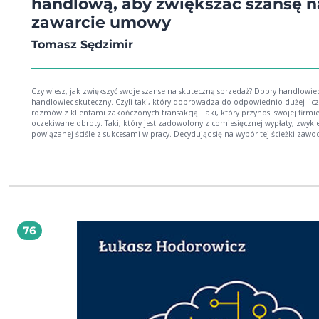
handlową, aby zwiększać szansę n
zawarcie umowy
Tomasz Sędzimir
Czy wiesz, jak zwiększyć swoje szanse na skuteczną sprzedaż? Dobry handlowiec to
handlowiec skuteczny. Czyli taki, który doprowadza do odpowiednio dużej lic
rozmów z klientami zakończonych transakcją. Taki, który przynosi swojej firmi
oczekiwane obroty. Taki, który jest zadowolony z comiesięcznej wypłaty, zwykl
powiązanej ściśle z sukcesami w pracy. Decydując się na wybór tej ścieżki zawo
przyszły handlowiec zakłada, że będzie właśnie taki. Maksymalnie skuteczny. J
nie każdemu się to udaje. Dlaczego? Dzisiejsi klienci są bardzo różnorodni, mniej
podatni na próby nieumiejętnej perswazji, bardziej powściągliwi w swoich decy
zakupowych. Podchodzą też z większym dystansem do osób, które próbują im
sprzedać. Zwłaszcza do przedstawicieli handlowych i doradców, z którymi wcze
nie mieli kontaktu. Żyjemy w dobie wyedukowanych i wymagających nabywców
surowo oceniających niekompetentnych sprzedawców. Aby odnaleźć się w obe
sytuacji, odnosić sukcesy i z satysfakcją wykonywać ten ekscytujący, piękny, choć
76
czasami trudny zawód, trzeba stale podnosić kwalifikacje. Szukać profesjonaln
sposobów docierania do nowych odbiorców usług i produktów, nabierać elasty
w dopasowywaniu i przekonywaniu rozmaitych typów osobowości klienta, rozs
repertuar swoich umiejętności i tworzyć własny, niepowtarzalny styl sprzedaży.
Odpowiedź na pytanie, jak to zrobić, znajdziesz w tej książce!