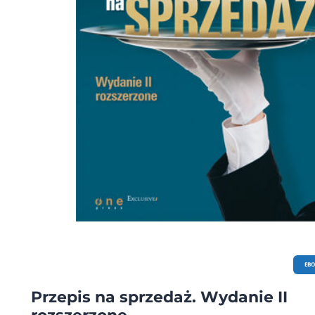
ludzie, bywają różni. Są oczywiście i tacy, którym z jakiegoś powodu "nie zależy
pracują w urzędzie, bo nie znaleźli innej pracy, nie lubią swojego zajęcia, chcą
spokoju przeczekać do emerytury… Jeśli należysz do którejś z tych kategorii, nie
tej książki! Natomiast koniecznie po nią sięgnij, jeżeli widzisz sens swojej pracy i
Cię to, że na co dzień pomagasz ludziom w "obsłudze" państwa. W książce zna
szereg narzędzi, które pozwolą Ci zwiększyć osobistą skuteczność w relacji z
klientami, w tym także tzw. klientami trudnymi. Warto to zrobić - wówczas Two
zajęcie nabierze nowych barw, klienci nagrodzą Cię uśmiechem, będziesz końc
dzień z poczuciem dobrze wykonanego obowiązku. A przecież to właśnie ona 
satysfakcja - uskrzydla nas jako pracowników! Patron medialny:
EB
Przepis na sprzedaż. Wydanie II