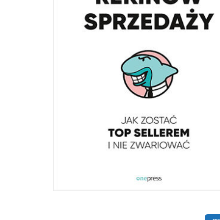
radzenia sobie z trudnym klientem i propozycji wyjścia z kłopotliwych sytuacji
przykładów rozmów z klientami odnoszących się do tak różnych branż i grup
klientów. Marcin Piotrowski, menedżer działu sprzedaży, Nowoczesna Firma SA,
www.nf.pl Sprzedawcy pracujący w naszej firmie od lat swoje sukcesy budują,
korzystając ze wskazówek zawartych w tej książce. To lektura obowiązkowa dla
osoby podejmującej kontakt telefoniczny z klientem. Znakomite narzędzie sł
do podniesienia efektywności, a tym samym do zwiększenia sprzedaży. Gorąco
polecam! Maciej Dąbrowski, kierownik działu sprzedaży, księgarnia i hurtownia Taniej
Książki - Księgarnia Tuliszków, www.ksiegarnia-tuliszkow.pl Książka prezentuje
kompleksowe ujęcie zagadnienia sprzedaży przez telefon. To także niezwykle
wartościowe źródło wiedzy, zarówno dla debiutantów, jak i weteranów działó
sprzedaży. Obowiązkowa pozycja dla każdego, kto zajmuje się kontaktami z
klientem. Michał Zdybel, OrtoFan, www.ortofan.pl Kilka lat temu w moje ręce wpadło
pierwsze wydanie książki Perswazyjny telemarketing Bartłomieja Stolarczyka. B
pod wielkim wrażeniem, jak wiele wartościowej wiedzy ona zawiera. Wtedy też
poprosiłem Bartka, by przeprowadził szkolenie w naszej firmie. To było wyjątk
doświadczenie dla całego zespołu. Wiedza zawarta w tej publikacji jest
ponadczasowa. Niech najlepszą rekomendacją do zapoznania się z tą książką 
fakt, iż obecni liderzy sprzedaży w naszej organizacji po dziś dzień trzymają na
swój egzemplarz Perswazyjnego telemarketingu, czerpiąc z niego wiedzę i mot
do dalszej pracy. Jako dyrektor działu sprzedaży telefonicznej mogę z czystym
sumieniem polecić tę książkę osobom, których kariera zawodowa jest związan
handlem przez telefon. Na pewno się nie zawiedziecie, a umiejętności, jakie zy
pomogą Wam osiągnąć najambitniejsze cele. Adam Bieluczyk, dyrektor sprzedaży,
Grupa Biznes Polska, www.gbp.pl Pragniesz spróbować swoich sił w obsłudze klienta
przez telefon? Jako mapę pozwalającą dotrzeć do celu polecam Ci książkę
Perswazyjny telemarketing. Książka napisana jest dla "sportowców" nieustający
ciągłej walce o zwycięstwo, które oznacza dla nich bycie mistrzem w rozumien
potrzeb i rozwiązywaniu problemów innych. Mistrz, leader, zwycięzca - to
perswazyjny telemarketer, czyli po prostu osoba, która doskonale rozumie, po