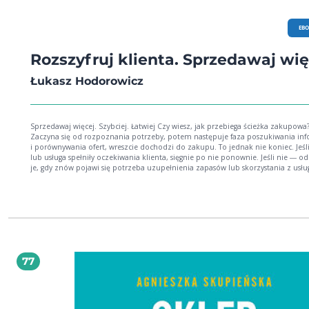
EB
Rozszyfruj klienta. Sprzedawaj wię
Łukasz Hodorowicz
Sprzedawaj więcej. Szybciej. Łatwiej Czy wiesz, jak przebiega ścieżka zakupowa?
Zaczyna się od rozpoznania potrzeby, potem następuje faza poszukiwania inf
i porównywania ofert, wreszcie dochodzi do zakupu. To jednak nie koniec. Jeśl
lub usługa spełniły oczekiwania klienta, sięgnie po nie ponownie. Jeśli nie ― od
je, gdy znów pojawi się potrzeba uzupełnienia zapasów lub skorzystania z usług
schemat, oddający proces podejmowania decyzji przez konsumentów, działa
właściwie w wypadku każdego człowieka i w odniesieniu do dowolnego zakup
prostu jest uniwersalny. Najlepsi handlowcy doskonale wiedzą, że aby osiągać
maksymalne wyniki sprzedażowe, muszą się zaopatrzyć w narzędzia, które po
im zadbać o klienta na każdym z pięciu etapów procesu decyzyjnego. Możesz 
techniki od ręki i w komplecie ― w tej książce bowiem znajdziesz zestaw goto
narzędzi handlowych, które pomogą Ci zwrócić uwagę klienta, przekonać go d
zakupu i zmienić w ambasadora marki. Zastosuj techniki opisane w tym porad
77
klient nie tylko wybierze właśnie Twoją ofertę i wróci z kolejną potrzebą, ale te
przyprowadzi ze sobą kolejnych zainteresowanych