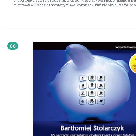
urlopu (pracując w sprzedaży)? Jak wydzwonić swój sukces? Kiedy Aleksander Bell
rejestrował w Urzędzie Patentowym swój wynalazek, nikt nie przypuszczał, że
sto lat później stanie się on narzędziem prowadzenia większości interesów. Bo 
komunikacja międzyludzka przy użyciu telefonu nie jest najłatwiejszym zada
nie masz możliwości podeprzeć się mową ciała ani czarującym uśmiechem. Ni
także rady przekazać informacji w sposób tak zdystansowany i bezosobowy, ja
przypadku e-maila. Czy wiesz jednak, że te pozorne trudności możesz zmienić
zalety? Zastanawiasz się, jak z dwóch minusów zrobić telefoniczny plus? Pracujesz
jako sprzedawca, konsultant lub doradca klienta? Obsługujesz help desk albo
infolinię? A może jesteś asystentką działu? Nawet jeśli tylko przez chwilę rozma
66
klientami przez telefon, stajesz się "telemarketerem". W żaden sposób nie
pomniejsza to wagi Twojej pracy. Wręcz przeciwnie – wyposaża Cię w cały oręż
wypracowanych i przetestowanych sposobów zarządzania klientami – zarządza
emocjami, bo biznesowe rozmowy telefoniczne polegają na zarządzaniu emo
Twoich rozmówców. Dzięki tej książce dowiesz się co robić, gdy klient mówi, że
kupuje u konkurencji; co robić, gdy klient twierdzi, że Twoje produkty są drogie
robić, gdy klient nie rozumie, co do niego mówisz; co robić, gdy odbierasz tele
kolegę; co robić, gdy klient zaczyna Ci ubliżać. To są szczególne momenty ro
telefonicznych, w których możesz olśnić klienta… i możesz go też zdenerwować
Możesz elegancko załatwić sprawę i poczuć się jak mistrz sprzedaży albo mistrz
obsługi klienta... możesz też załamać się psychicznie na resztę dnia. Czasy, kiedy
dwadzieścia lat temu moi rodzice kupowali zupełnie niepotrzebne im towary,
taki miły pan zadzwonił i nie wypadało mu odmówić", już nie wrócą. Nie spra
się też w Polsce amerykańska metoda sprzedaży oparta na zasadzie: jeśli masz s
rozumianą jako brak wewnętrznych hamulców i wierzysz w sukces, to możesz
sprzedać wszystko, zostać milionerem i uczyć innych, jak odnieść sukces podo
Twojego. Nigdy nie lubiłem amerykańskiej szkoły sprzedaży — siłowej i bez finezj
niepasującej do polskiej wrażliwości ani kultury. Ale nie miałem wyboru, polscy
autorzy najczęściej byli epigonami. Dlatego do książki Bartłomieja Stolarczyka
"Perswazyjny telemarketing" podszedłem z rezerwą i — wstyd się przyznać —