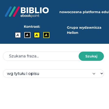
nowoczesna platforma edu
Kontrast:
Grupa wydawnicza
Helion
A
A
A
A
Szukaj