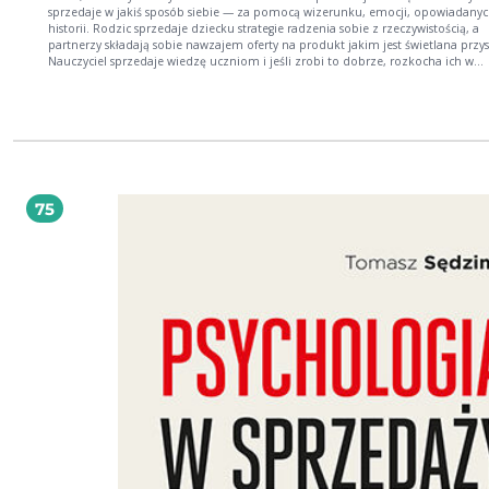
sprzedaje w jakiś sposób siebie — za pomocą wizerunku, emocji, opowiadany
historii. Rodzic sprzedaje dziecku strategie radzenia sobie z rzeczywistością, a
partnerzy składają sobie nawzajem oferty na produkt jakim jest świetlana przys
Nauczyciel sprzedaje wiedzę uczniom i jeśli zrobi to dobrze, rozkocha ich w
przedmiocie, przyczyniając się do wyboru ścieżki życiowej. Kandydat do pracy
sprzedaje szefowi historię, jak zmieni jego firmę, podobnie jak mężczyzna spr
kobiecie wizję, że jeśli zdecyduje się na związek z nim, będzie szczęśliwa. Spr
jest wszędzie, a rynki: matrymonialny, gospodarczy, intelektualny, emocjonaln
rodzinny nie różnią się od siebie fundamentami, bo każdy z nich opiera się na
interakcji między dwoma podmiotami, z których jeden ma ofertę wartości dla
drugiego. Mateusz Grzesiak na bazie praktycznej psychologicznej wiedzy, własnego
wieloletniego międzynarodowego doświadczenia sprzedażowego i obserwacji
75
najskuteczniejszych specjalistów od handlu opracował uniwersalny model sprz
MasterSales. Jego pierwsza część, czyli Inner Game, tłumaczy zasady budowani
wizerunku oraz używania języka ciała w celu zrobienia jak najlepszego wrażeni
Druga część — Relations Game — uczy technik służących do budowania relacji i
zaufania, a także określania potrzeb potencjalnego klienta. Część trzecia — Sal
Game — bezpośrednio dotyczy narzędzi zamykających sprzedaż. Każde z tych
narzędzi jest tak opisane i zaprezentowane, by nadawało się od razu do
zastosowania zarówno przez rasowego handlowca, jak i wszystkich, którzy są
świadomi, że sprzedaż jest jedną z najważniejszych umiejętności życiowych