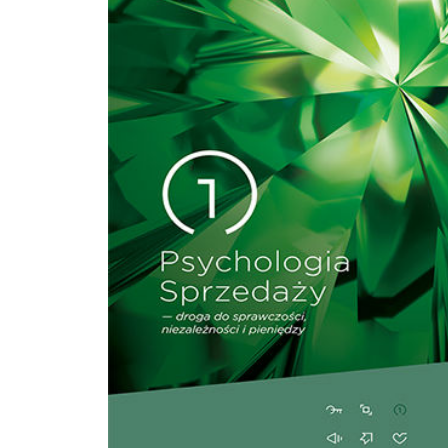
fascynująca podróż w głąb skutecznej i efektywnej sprzedaży B2B!