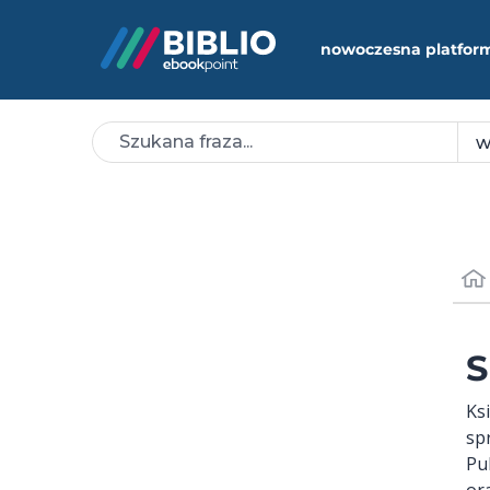
nowoczesna platfor
S
Ks
sp
Pu
or