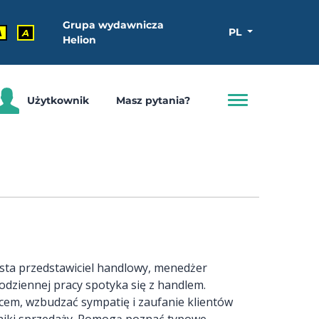
Grupa wydawnicza
PL
A
A
Helion
Użytkownik
Masz pytania?
ysta przedstawiciel handlowy, menedżer
codziennej pracy spotyka się z handlem.
cem, wzbudzać sympatię i zaufanie klientów
niki sprzedaży. Pomogą poznać typowe