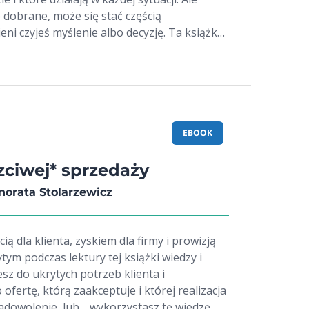
 dobrane, może się stać częścią
zyjeś myślenie albo decyzję. Ta książka
 dobierać słowa i jak je ze sobą zestawiać.
ki sprzedawania słowem. Sprawdzone.
wej klasy copywriterów, zarówno
półczesnych. Techniki, których skuteczność
z zakresu neuronauki i psychologii. Z
rskiej praktyki. Przeczytaj, stosuj w
EBOOK
aniach, opisach produktów. A potem patrz,
iach: Silanauki.pl-
zciwej* sprzedaży
zysiu i Małgosia Bookstagram
norata Stolarzewicz
kstagram
cią dla klienta, zyskiem dla firmy i prowizją
eb klienta i
ofertę, którą zaakceptuje i której realizacja
dowolenie, lub… wykorzystasz tę wiedzę, by