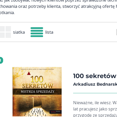
chowania oraz potrzeby klienta, stworzyć atrakcyjną ofert
otkania.
siatka
lista
1
100 sekretów
Arkadiusz Bednarsk
Nieważne, ile wiesz. Waż
lat pracujesz jako sp
przygodę ze sprzedaż