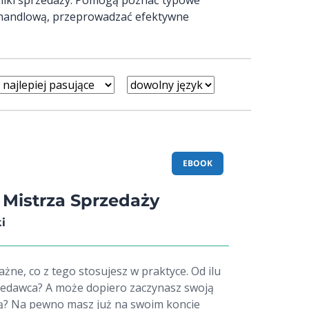
ę handlową, przeprowadzać efektywne
EBOOK
 Mistrza Sprzedaży
i
ne, co z tego stosujesz w praktyce. Od ilu
rzedawca? A może dopiero zaczynasz swoją
ą? Na pewno masz już na swoim koncie