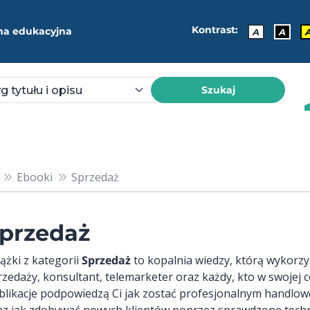
Kontrast:
ma edukacyjna
A
A
Szukaj
Ebooki
Sprzedaż
przedaż
iążki z kategorii
Sprzedaż
to kopalnia wiedzy, którą wykorz
rzedaży, konsultant, telemarketer oraz każdy, kto w swojej 
blikacje podpowiedzą Ci jak zostać profesjonalnym handlow
az jak zdobywać nowych klientów poprzez sprawdzone tech