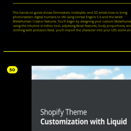
This hands-on guide shows filmmakers, hobbyists, and 3D artists how to bring
photorealistic digital humans to life using Unreal Engine 5.6 and the latest
MetaHuman Creator features. You'll begin by designing your custom MetaHum
using the intuitive in-editor tool, adjusting facial features, body proportions, an
clothing with precision.Next, you’ll import the character into your UE5 scene a
prepare it for animation. Using motion capture tools like an iPhone, webcam,
online body motion capture solutions, you’ll capture facial expressions and bo
movements, then refine performance using the MetaHuman Control Rig. You'll 
explore tools like Live Link and the Take Recorder and mix and retarget motion
for believable, production-ready animation.Finally, you’ll animate and render 
character using the Level Sequencer and cinematic cameras, producing high-qua
results suitable for games, short films, or virtual production.With practical workf
plugin support for Maya, Houdini, and Blender, and new capabilities like audio
50
facial animation and auto-fitting clothing, this second edition equips you with
everything you need to create compelling, cinematic digital humans in real-
time.*Email sign-up and proof of purchase required