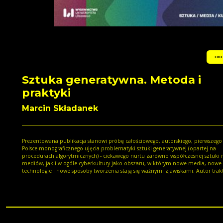
EBO
Sztuka generatywna. Metoda i
praktyki
Marcin Składanek
Prezentowana publikacja stanowi próbę całościowego, autorskiego, pierwszego
Polsce monograficznego ujęcia problematyki sztuki generatywnej (opartej na
procedurach algorytmicznych) - ciekawego nurtu zarówno współczesnej sztuki
mediów, jak i w ogóle cyberkultury jako obszaru, w którym nowe media, nowe
technologie i nowe sposoby tworzenia stają się ważnymi zjawiskami. Autor trak
sztukę generatywną jako szczególne spotkanie sztuki i nauki, a swoją refleksję j
wyraz łączenia nauk ścisłych i humanistyki. Interpretuje sztukę generatywną ja
rodzaj rehabilitacji formalizmu i dowód na kooperację współczesnych artystów
maszynami, która wyraża się w splocie cyfrowej logiki i ludzkiej kreatywności. W
badaniach łączy praktyczną znajomość języków programowania z analizą
kulturoznawczą i medioznawczą. "Nie ulega wątpliwości, że książkę napisał nie tylko
teoretyk, lecz także praktyk, który znakomicie rozumie omawiane kwestie, a p