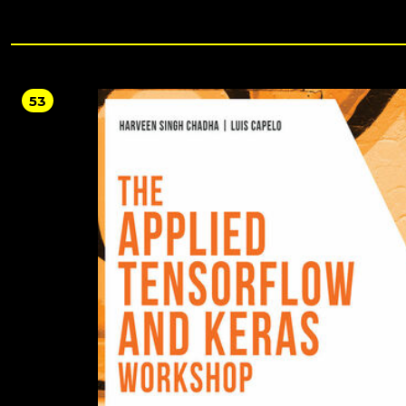
jest praktycznym, zdroworozsądkowym poradnikiem metod projektowania. O
w tej książce strategie pracy pozwolą na usprawnienie procesu projektowego i
przyśpieszenie go. Przedstawiono tu również takie zagadnienia, jak zarządzani
ryzykiem, podstawy projektowania aplikacji oraz planowanie cyklu życia projek
Mimo że nie są bezpośrednio związane z metodami szybkiego projektowania, 
jednak mają kluczowe znaczenie dla produktywności zespołu. Naturalnie, nie i
jedna magiczna metoda przydatna w każdych warunkach — w tej książce opisa
53
krytycznie przeanalizowano najprzydatniejsze rozwiązania z różnych branż tw
oprogramowania. Najważniejsze zagadnienia przedstawione w książce: strategie
szybkiego projektowania i sprawdzone rozwiązania rozwiązania przyśpieszające
realizację projektu, takie jak prototypowanie, języki szybkiego projektowania, a
zasady motywowania zespołu oraz zasady wydajnej współpracy najczęściej
popełniane błędy, ich przyczyny i konsekwencje oparte na rzeczywistych
wydarzeniach studia przypadków dobieranie właściwych metod do poszczególnych
projektów Odzyskaj kontrolę nad swoim projektem i zrealizuj go w terminie! Steve
McConnell jest głównym inżynierem oprogramowania i dyrektorem generalny
spółce Construx Software Builders. Jest także członkiem organizacji IEEE Compu
Society oraz ACM. McConnell jest aktywnym programistą, koncentruje się główn
projektowaniu komercyjnego oprogramowania „celofanowego” (ang. shrink-wra
Współpracuje z wieloma znanymi firmami, w tym z korporacją Microsoft. Wraz
i z dziećmi mieszka w Bellevue, w stanie Waszyngton.