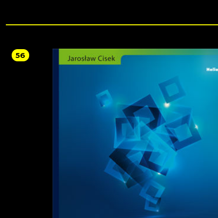
reverb, stem extraction, AI chord generation, FL Cloud mastering tools, and plu
including Kepler, Transporter, Hyper Chorus, Emphasis, and Low Lifter.Through
practical examples and step-by-step instruction, you’ll learn how to use FL Studi
core tools, including the Browser, Channel Rack, Piano Roll, Playlist, and Mixer, 
compose, arrange, mix, and master your own tracks. You’ll also explore topics 
production, including branding, promotion, distribution, and royalty collection,
you a clear path to releasing music professionally.By the end of the book, you’l
56
how to create polished tracks, prepare them for release, and take informed ste
toward building your presence as a musician and a music producer.Select secti
this book include color visuals to illustrate key concepts.*Email sign-up and pro
purchase required