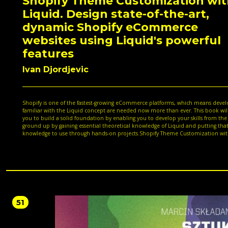
Shopify Theme Customization wit
Liquid. Design state-of-the-art,
dynamic Shopify eCommerce
websites using Liquid's powerful
features
Ivan Djordjevic
Shopify is one of the fastest-growing eCommerce platforms, which means devel
familiar with the Liquid concept are needed now more than ever. This book wil
you to build a solid foundation by enabling you to develop your skills from the
ground up by gaining essential theoretical knowledge of Liquid and putting tha
knowledge to use through hands-on projects.Shopify Theme Customization wi
Liquid begins by helping you get to grips with basic Shopify information, its inte
and theme structure, setting up your Partner account, and creating a child the
which is essential when preparing for any future work on Shopify. You'll then ex
Liquid core features that will provide you with a basic understanding of the Liq
programming logic needed to develop any feature. As you advance to the lates
advanced features, you'll learn about JSON settings, allowing you to create any 
static or dynamic section - a must-have for becoming a competent Shopify deve
Finally, the book takes you through the Shopify Ajax API to gain the necessary ski
51
needed to create a variety of dynamic features and content.By the end of this S
book, you'll be able to take on challenging projects to showcase your theme
customization expertise to your future employer.