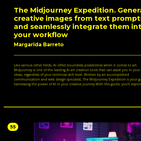
The Midjourney Expedition. Gener
creative images from text prompt
and seamlessly integrate them in
your workflow
Margarida Barreto
Like various other fields, AI offers boundless possibilities when it comes to art.
Midjourney is one of the leading AI art creation tools that can assist you in your a
ideas, regardless of your technical skill level. Written by an accomplished
communication and web design specialist, The Midjourney Expedition is your g
harnessing the power of AI in your creative journey.With this guide, you’ll explo
extensive features of Midjourney and start creating compelling AI-generated art 
ease. The first set of chapters will teach you how to set up and use Discord for
personalized and seamless art creation, with a dedicated section that will help
understand the different versions of Midjourney and their capabilities. As you p
you’ll hone your prompt engineering skills, and eventually learn how to leverag
power of complex prompts. You’ll also learn how Midjourney-generated images
integrated into a multitude of workflows and domains through real-life case stud
the last set of chapters, you’ll get to grips with real-world applications of Midjou
55
storytelling, creating moodboards, and more.By the end of this book, you’ll not
be proficient in using Midjourney, but also understand how to strategically appl
generated art in your projects.