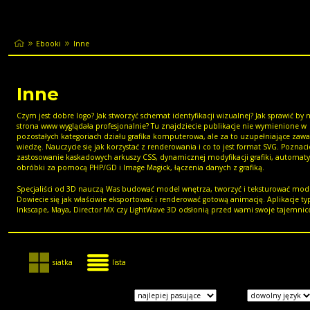
Ebooki
Inne
Inne
Czym jest dobre logo? Jak stworzyć schemat identyfikacji wizualnej? Jak sprawić by 
strona www wyglądała profesjonalnie? Tu znajdziecie publikacje nie wymienione w
pozostałych kategoriach działu grafika komputerowa, ale za to uzupełniające zaw
wiedzę. Nauczycie się jak korzystać z renderowania i co to jest format SVG. Poznaci
zastosowanie kaskadowych arkuszy CSS, dynamicznej modyfikacji grafiki, automat
obróbki za pomocą PHP/GD i Image Magick, łączenia danych z grafiką.
Specjaliści od 3D nauczą Was budować model wnętrza, tworzyć i teksturować mod
Dowiecie się jak właściwie eksportować i renderować gotową animację. Aplikacje ty
Inkscape, Maya, Director MX czy LightWave 3D odsłonią przed wami swoje tajemnic
siatka
lista