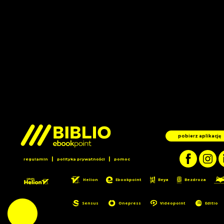
pobierz aplikację
|
|
regulamin
polityka prywatności
pomoc
Helion
Ebookpoint
Beya
Bezdroza
Sensus
Onepress
Videopoint
Editio