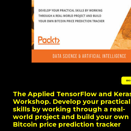
EBO
The Applied TensorFlow and Kera
Workshop. Develop your practical
skills by working through a real-
world project and build your own
Bitcoin price prediction tracker