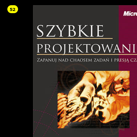
jego wiedza osadzona jest w praktycznych umiejętnościach programistycznych. [
52
Otrzymujemy książkę wymagającą uważnej lektury, ale też oferującą zarówno r
wprowadzenia do jednego z ciekawszych zjawisk współczesnej sztuki nowych
mediów, jak i autorską wykładnię tego fenomenu". Z recenzji prof. dr. hab. Piotra
Zawojskiego Uniwersytet Śląski