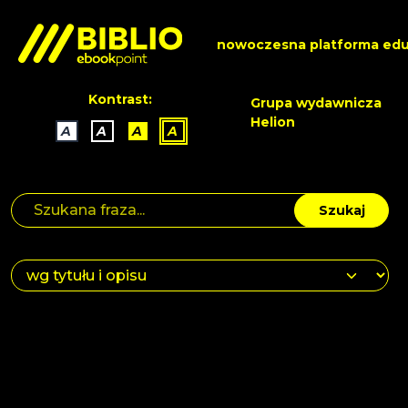
nowoczesna platforma edu
Kontrast:
Grupa wydawnicza
Helion
A
A
A
A
Szukaj