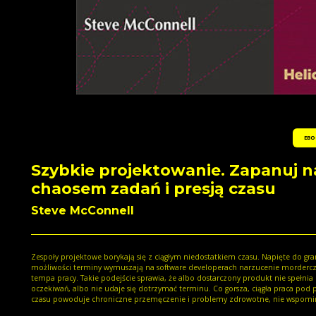
EBO
Szybkie projektowanie. Zapanuj 
chaosem zadań i presją czasu
Steve McConnell
Zespoły projektowe borykają się z ciągłym niedostatkiem czasu. Napięte do gra
możliwości terminy wymuszają na software developerach narzucenie morderc
tempa pracy. Takie podejście sprawia, że albo dostarczony produkt nie spełnia
oczekiwań, albo nie udaje się dotrzymać terminu. Co gorsza, ciągła praca pod p
czasu powoduje chroniczne przemęczenie i problemy zdrowotne, nie wspomi
już o braku sił i czasu na rozwój, który w branży IT ma kolosalne znaczenie. Książka ta