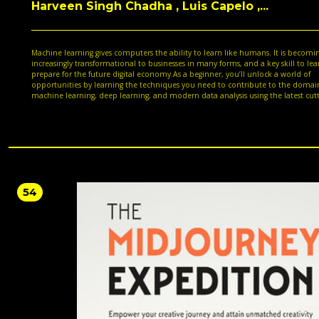
Harveen Singh Chadha , Luis Capelo ,...
Machine learning gives computers the ability to learn like humans. It is becomi
increasingly transformational to businesses in many forms, and a key skill to lea
prepare for the future digital economy.As a beginner, you’ll unlock a world of
opportunities by learning the techniques you need to contribute to the domai
machine learning, deep learning, and modern data analysis using the latest cutt
edge tools.The Applied TensorFlow and Keras Workshop begins by showing you
neural networks work. After you’ve understood the basics, you will train a few
networks by altering their hyperparameters. To build on your skills, you’ll learn
select the most appropriate model to solve the problem in hand. While tacklin
advanced concepts, you’ll discover how to assemble a deep learning system by
bringing together all the essential elements necessary for building a basic deep
learning system - data, model, and prediction. Finally, you’ll explore ways to ev
the performance of your model, and improve it using techniques such as mode
54
evaluation and hyperparameter optimization.By the end of this book, you'll h
learned how to build a Bitcoin app that predicts future prices, and be able to b
your own models for other projects.