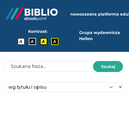
nowoczesna platforma edu
Kontrast:
Grupa wydawnicza
Helion
A
A
A
A
Szukaj