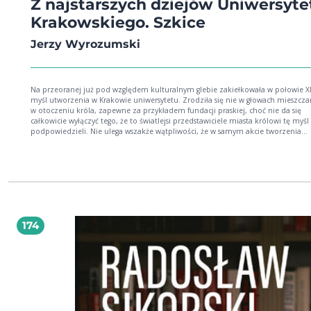
Z najstarszych dziejów Uniwersyte
Krakowskiego. Szkice
Jerzy Wyrozumski
Na przeoranej już pod względem kulturalnym glebie zakiełkowała w połowie XI
myśl utworzenia w Krakowie uniwersytetu. Zrodziła się nie w głowach mieszczan
w otoczeniu króla, zapewne za przykładem fundacji praskiej, choć nie da się
całkowicie wyłączyć tego, że to światlejsi przedstawiciele miasta królowi tę myśl
podpowiedzieli. Nie ulega wszakże wątpliwości, że w samym akcie tworzenia
uniwersytetu w Krakowie w 1364 r. miasto współuczestniczyło. Ten model
uniwersytecki, który za wzorem włoskim przyjęto dla Krakowa, był zresztą typ
miejski, choc służyć miał aparatowi państwowemu. (Jerzy Wyrozumski, Dzieje
Krakowa, t. 1)
174