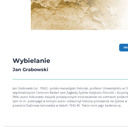
EB
Wybielanie
Jan Grabowski
Jan Grabowski (ur. 1962) - polsko-kanadyjski historyk, profesor Uniwersytetu w O
współzałożyciel Centrum Badań nad Zagładą Żydów Instytutu Filozofii i Socjolog
PAN, autor kilkunastu książek poświęconych holocaustowi na ziemiach polskic
tym m.in. Judenjagd w którym autor odtworzył historię polowania na Żydów w
powiecie Dąbrowa tarnowska w latach 1942-45. Także inne jego badania są
znakomicie udokumentowane i chyba właśnie to budzi taką wściekłość polskie
prawicy wedle której Polacy głównie zajmowali się w czasie wojny udzielaniem
pomocy swoim żydowskim sąsiadom. Właśnie o tej próbie wybielania polskich postaw
w stosunku do Żydów w strasznych latach 1939-45 opowiada ta książka, ale też
sporo wątków osobistych, wszak profesor Grabowski stał się dla takich postaci j