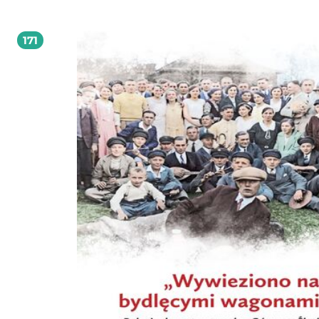
Grzegorz Braun czy inni działacze skrajnej prawicy obiektem nienawiści. Jedna
mówmy tylko o postawach skrajnych i zestawmy: Najpierw garść bezspornych f
w Auschwitz zamordowano od 1 do 1,3 miliona Żydów, 70-75 tysięcy Polaków, 
171
tysięcy Romów i 15-20 tysięcy ludzi innych narodowości. A tymczasem według
sondaży, niemal 50 procent Polaków łączy Auschwitz głównie z polskimi cierpi
a nie z żydowską katastrofą. Jak to możliwe, można zapytać, że w kraju, w któr
dokonano Zagłady, w którym wszyscy byli świadomi ludobójstwa rozgrywająceg
dosłownie na ich oczach, połowa populacji wierzy w szkodliwe bzdury tkane p
władze? W istocie, zjawisko nie jest trudne do wyjaśnienia, a techniki upamiętn
są równie nieskomplikowane, co skuteczne. Właśnie o tym opowiada wstrząsaj
wielu momentach Wybielanie: Polska wobec Zagłady Żydów