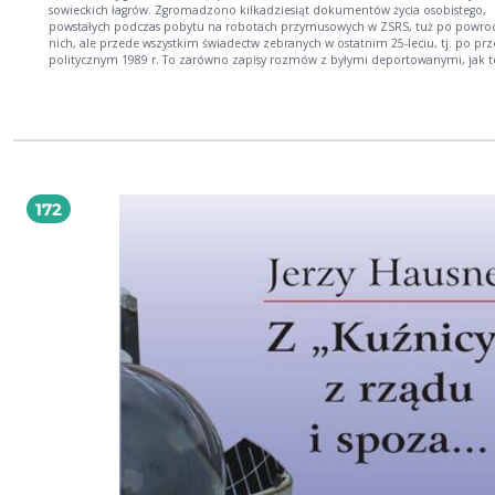
sowieckich łagrów. Zgromadzono kilkadziesiąt dokumentów życia osobistego,
powstałych podczas pobytu na robotach przymusowych w ZSRS, tuż po powroc
nich, ale przede wszystkim świadectw zebranych w ostatnim 25-leciu, tj. po pr
politycznym 1989 r. To zarówno zapisy rozmów z byłymi deportowanymi, jak t
zeznania złożone przez nich podczas śledztwa w sprawie deportacji, prowadz
od lat 90. XX w. To najobszerniejszy jak dotąd wybór osobistych świadectw depor
wyjątkowy obraz tego wydarzenia, tak mocno zakorzenionego w pamięci społe
mieszkańców Górnego Śląska.
172