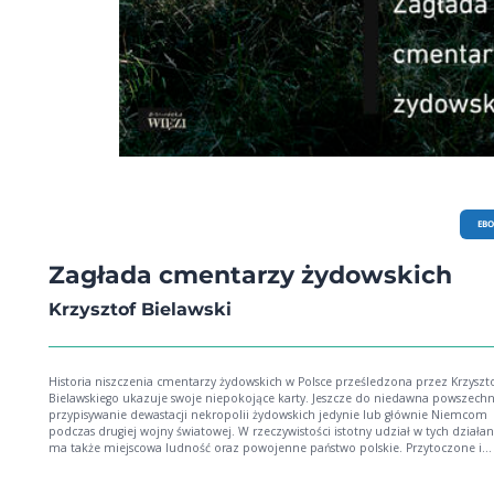
EB
Zagłada cmentarzy żydowskich
Krzysztof Bielawski
Historia niszczenia cmentarzy żydowskich w Polsce prześledzona przez Krzyszt
Bielawskiego ukazuje swoje niepokojące karty. Jeszcze do niedawna powszechn
przypisywanie dewastacji nekropolii żydowskich jedynie lub głównie Niemcom
podczas drugiej wojny światowej. W rzeczywistości istotny udział w tych działa
ma także miejscowa ludność oraz powojenne państwo polskie. Przytoczone i
udokumentowane zdjęciami przykłady nowych zastosowań, jakie wymyślono d
macew, np. przerobienie ich na płyty chodnikowe lub tarczę szlifierską, mają w