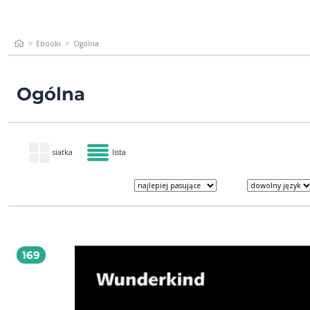
Ebooki
Ogólna
Ogólna
siatka
lista
169