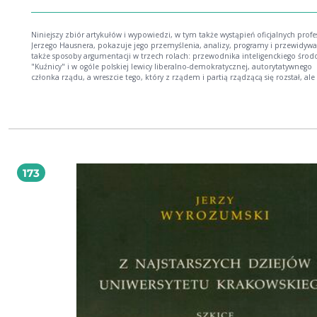
Niniejszy zbiór artykułów i wypowiedzi, w tym także wystąpień oficjalnych profe
Jerzego Hausnera, pokazuje jego przemyślenia, analizy, programy i przewidywa
także sposoby argumentacji w trzech rolach: przewodnika inteligenckiego środ
"Kuźnicy" i w ogóle polskiej lewicy liberalno-demokratycznej, autorytatywnego
członka rządu, a wreszcie tego, który z rządem i partią rządzącą się rozstał, ale
porzucił roli krytycznego obserwatora usiłującego wpływać na to, co uważał i u
nadrzędną rację państwa polskiego w Unii Europejskiej. Na ostatnią część książk
składają się także fragmenty osobistych zapisków Jerzego Hausnera. Notatki pr
najczęściej w czasie weekendów spędzanych w domu w Gorcach, w niedalekiej
Krakowa Szczawie. Obrazują zamierzenia i przeżycia osobiste, nadzieje, satysfak
klęski. Z tych zapisków redakcja wybrała ok. jednej trzeciej tekstu, nie dokonuj
żadnych skrótów wewnątrz notatek spod jednej daty dziennej, aby nie naruszyć
autentyzmu. Nie ingerowaliśmy także w język i swobodę stylu.
173