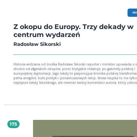
EB
Z okopu do Europy. Trzy dekady w
centrum wydarzeń
Radosław Sikorski
Historia widziana od środka Radosław Sikorski reporter i minister opowiada o swojej
drodze od afgańskich okopów, przez brytyjskie redakcje, po gabinety polskiej i
europejskiej dyplomacji. Jego teksty to pasjonująca kronika polskiej transformac
pełna anegdot, kulis polityki i ponadczasowych lekcji. Nowa książka to nie tylko
najlepsze teksty Sikorskiego, ale również świeży komentarz autora, który zderz
doświadczenia sprzed lat z najnowszymi wyzwaniami pogarszającym się
bezpieczeństwem otoczenia Polski, wojną w Ukrainie, przyszłością NATO i kry
liberalnej demokracji. Z okopu do Europy to książka, która wciąga jak reporterski
thriller, a zarazem zmusza do namysłu nad miejscem Polski w świecie. To opo
człowieka będącego od dekad w centrum wydarzeń. Wskazuje na szanse, z któ
powinniśmy jako Polacy i Europejczycy korzystać, oraz ostrzega przed zagrożen
jakimi być może przyjdzie nam się mierzyć.
175