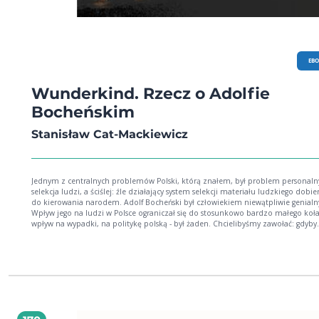
EB
Wunderkind. Rzecz o Adolfie
Bocheńskim
Stanisław Cat-Mackiewicz
Jednym z centralnych problemów Polski, którą znałem, był problem personalny
selekcja ludzi, a ściślej: źle działający system selekcji materiału ludzkiego dobi
do kierowania narodem. Adolf Bocheński był człowiekiem niewątpliwie genial
Wpływ jego na ludzi w Polsce ograniczał się do stosunkowo bardzo małego koł
wpływ na wypadki, na politykę polską - był żaden. Chcielibyśmy zawołać: gdyby
selekcja ludzi działała w Polsce tak, jak działać powinna, ten młody człowiek w
był być naszym ministrem spraw zagranicznych, a nie ginąć jako podporucznik
Ankoną. Stanisław Cat-Mackiewicz W dobie polityki zdominowanej przez marketing
trudno zrozumieć, jak potężne znaczenie miało w przeszłości pisarstwo polity
Prasa, będąca w okresie międzywojennym zasadniczym miejscem debaty publi
wywierała potężny wpływ na polityczną praktykę. Partie i ośrodki polityczne
formowały się wokół tytułów prasowych. Tych, którzy wracają do lektury
przedwojennej prasy, zaskoczyć może nie tylko bogactwo publicystycznych tal