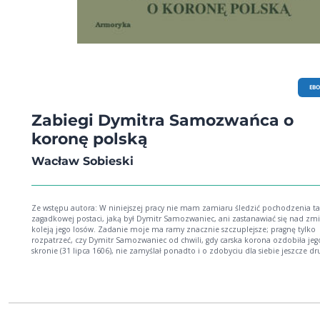
EB
Zabiegi Dymitra Samozwańca o
koronę polską
Wacław Sobieski
Ze wstępu autora: W niniejszej pracy nie mam zamiaru śledzić pochodzenia t
zagadkowej postaci, jaką był Dymitr Samozwaniec, ani zastanawiać się nad zm
koleją jego losów. Zadanie moje ma ramy znacznie szczuplejsze; pragnę tylko
rozpatrzeć, czy Dymitr Samozwaniec od chwili, gdy carska korona ozdobiła jeg
skronie (31 lipca 1606), nie zamyślał ponadto i o zdobyciu dla siebie jeszcze dr
korony, korony polskiej i czy nie szukał w tej myśli porozumienia z przywódca
rokoszu, który właśnie współcześnie pod wodzą Zebrzydowskiego wybuchł w P
przeciw Zygmuntowi III. Arcyciekawe opracowanie. Polecamy!