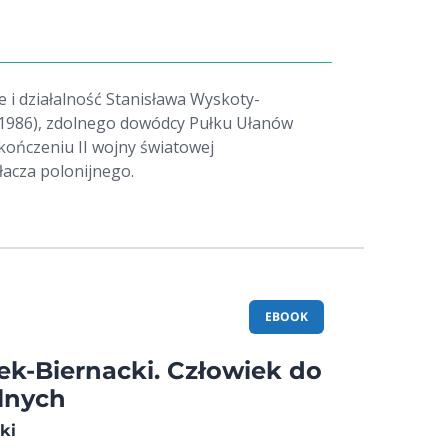
ie i działalność Stanisława Wyskoty-
1986), zdolnego dowódcy Pułku Ułanów
kończeniu II wojny światowej
acza polonijnego.
EBOOK
k-Biernacki. Człowiek do
lnych
ki