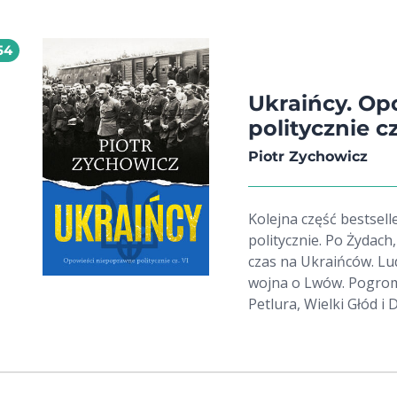
54
Ukraińcy. Op
politycznie cz
Piotr Zychowicz
Kolejna część bestsel
politycznie. Po Żydach
czas na Ukraińców. Ludobójstwo na Wołyniu, akcja Wisła, krwawa
wojna o Lwów. Pogromy
Petlura, Wielki Głód i D
terroryzm OUN. UPA kontra AK. Piotr Zycho
książce opisuje najba
tragicznej historii rel
brązu. Bez hurra-patri