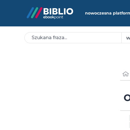
nowoczesna platfor
O