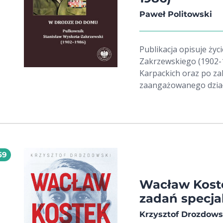
Paweł Politowski
Publikacja opisuje życ
Zakrzewskiego (1902-
Karpackich oraz po za
zaangażowanego dział
59
Wacław Koste
zadań specja
Krzysztof Drozdows