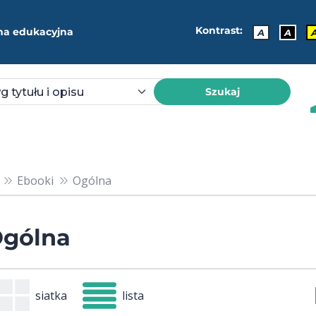
Kontrast:
ma edukacyjna
A
A
Szukaj
Ebooki
Ogólna
gólna
siatka
lista