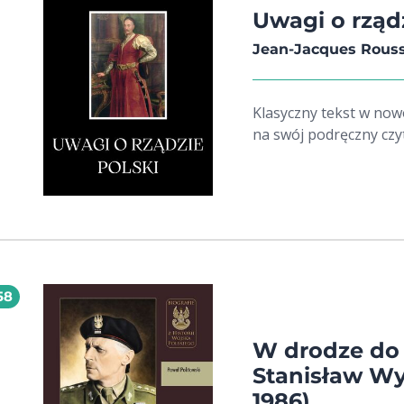
Uwagi o rządz
Jean-Jacques Rous
Klasyczny tekst w now
na swój podręczny czytn
58
W drodze do
Stanisław Wy
1986)