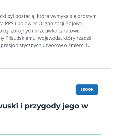
ki był postacią, która wymyka się prostym
a PPS i bojowiec Organizacji Bojowej,
akcji zbrojnych przeciwko caratowi.
ny Piłsudskiemu, wojewoda, który rządził
spresjonistycznych utworów o śmierci i
y całe życie wykonywał "zadania specjalne" -
czy wymagały odwagi, bezwzględności, czy
cynujący
ednych patrioty i wizjonera, dla innych
ora sanacyjnych rozkazów. Opowieść
ję 1905 roku, fronty I wojny światowej,
EBOOK
e II RP, Berezę Kartuską, aż po więzienia
owiek Marszałka" cały czas pozostaje mu
ski i przygody jego w
nywał "zadania specjalne" w czasach, gdy
zmem a okrucieństwem bywała wyjątkowo
h, którzy szukają prawdziwej historii, tej