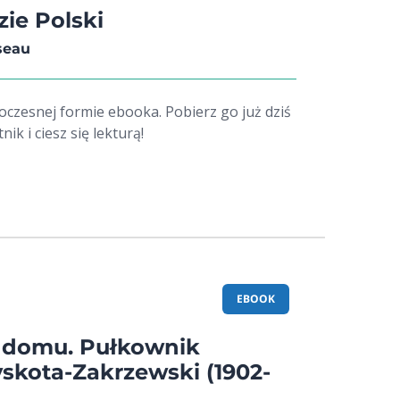
ie Polski
seau
oczesnej formie ebooka. Pobierz go już dziś
ik i ciesz się lekturą!
EBOOK
 domu. Pułkownik
skota-Zakrzewski (1902-