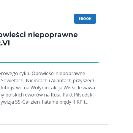
EBOOK
owieści niepoprawne
.VI
lerowego cyklu Opowieści niepoprawne
, Sowietach, Niemcach i Aliantach przyszedł
 polskich dworów na Rusi, Pakt Piłsudski -
ywizja SS-Galizien. Fatalne błędy II RP i
wicz w swojej nowej
rdziej kontrowersyjne wydarzenia z
acji polsko-ukraińskich. Bez upiększania i
otycznej cenzury i politycznej poprawności.