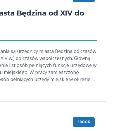
 swoje pretensje [za Wikipedią].
asta Będzina od XIV do
nia są urzędnicy miasta Będzina od czasów
d XIV w.) do czasów współczesnych. Główną
enie list osób pełniących funkcje urzędowe w
u miejskiego. W pracy zamieszczono
ób pełniących urzędy miejskie w okresie od
chu II wojny światowej. Wybór nie jest
erminowany zachowanymi źródłami i
stania ich dla nakreślenia życiorysu. W
czątkowych przedstawiono zarys dziejów
 jego ustroju i samorządu miejskiego od
o czasów współczesnych.
EBOOK