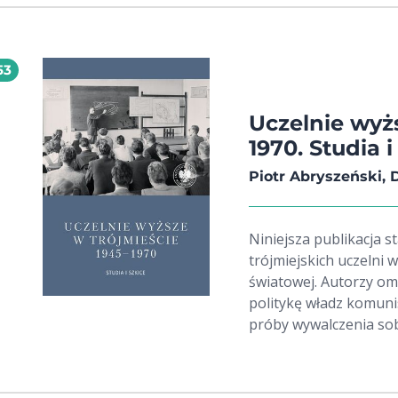
53
Uczelnie wyż
1970. Studia i
Piotr Abryszeński, 
Niniejsza publikacja s
trójmiejskich uczelni 
światowej. Autorzy om
politykę władz komuni
próby wywalczenia sob