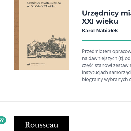
do których oba rościły
Urzędnicy mi
XXI wieku
Karol Nabiałek
Przedmiotem opracowa
najdawniejszych (tj. o
część stanowi zestawi
instytucjach samorząd
biogramy wybranych os
średniowiecza do wybu
uznaniowy, lecz zdet
możliwościami wykorzy
dwóch rozdziałach po
Będzina oraz historię
57
powstania miasta aż d