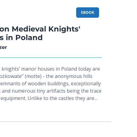
wierdził r. 1520 Zygmunt Stary. Sam biskup
ńczenia gmachu szkolnego. Uczynił zaś
EBOOK
i Krakowskiej i stąd zwano ją też szkołą
akademią.
on Medieval Knights'
 in Poland
zer
l knights’ manor houses in Poland today are
tożkowate” (motte) - the anonymous hills
remnants of wooden buildings, exceptionally
 and numerous tiny artifacts being the trace
equipment. Unlike to the castles they are
but more often destroyed. The book presents
 knights’ manor houses, which we know due
ations carried on for half a century.
ings household equipment and movables used
past was completed by transfers from written