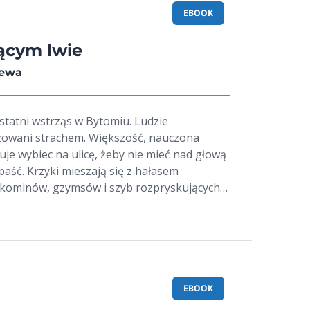
or better understanding the live of medieval
EBOOK
iącym lwie
zewa
ostatni wstrząs w Bytomiu. Ludzie
żowani strachem. Większość, nauczona
je wybiec na ulicę, żeby nie mieć nad głową
aść. Krzyki mieszają się z hałasem
 kominów, gzymsów i szyb rozpryskujących
 wszyscy mają tyle szczęścia co matka z
atniej chwili chowa się w bramie przed
dłamków. Lecą w dół wieżyczki, attyki,
odowanych już trzpieniach, strzeliste
Odpada od ściany gruba płaskorzeźba
owych kotwach we wnękę kamienicy i spada
EBOOK
 w kolejce do saturatora. Ludzie tłoczą się