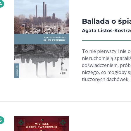
4
sources which allows f
knights’ family.
Ballada o śp
Agata Listoś-Kostr
To nie pierwszy i nie 
nieruchomieją sparali
doświadczeniem, próbu
niczego, co mogłoby sp
tłuczonych dachówek,
się na chodnikach. Nie
dzieckiem, która w ost
deszczem secesyjnych o
betonowe kule na skor
neogotyckie pinakle. 
5
wmontowana na metal
na mężczyznę stojącego