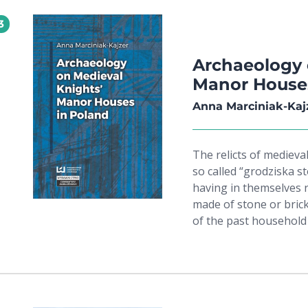
Kaliszem. Fundację zat
3
nie doczekał się wyko
szkołę kolonią Akademi
akademicką, a nawet 
Archaeology 
Manor Houses
Anna Marciniak-Kaj
The relicts of medieva
so called “grodziska s
having in themselves 
made of stone or brick
of the past household 
not so often visited 
the image of medieval
to archaeological excav
Description of build
by the people of the 