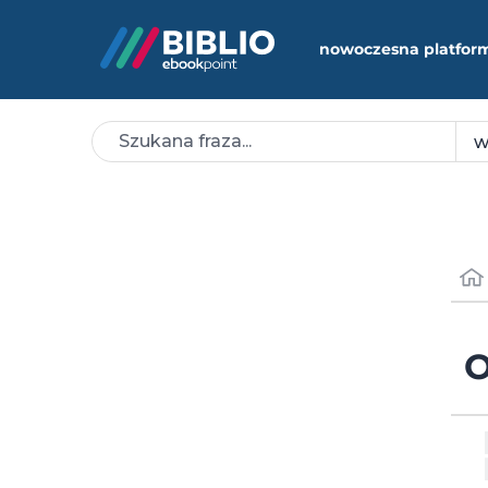
nowoczesna platfor
O