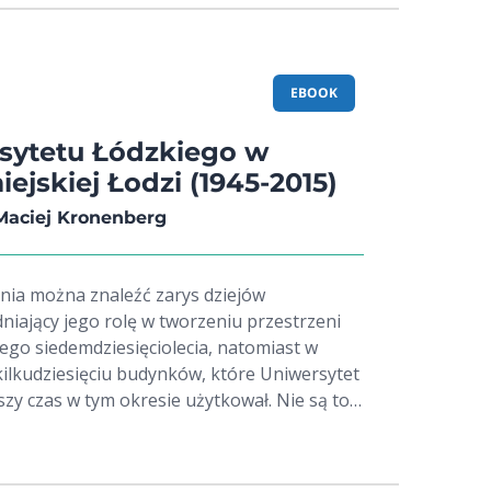
EBOOK
rsytetu Łódzkiego w
iejskiej Łodzi (1945-2015)
 Maciej Kronenberg
nia można znaleźć zarys dziejów
niający jego rolę w tworzeniu przestrzeni
ego siedemdziesięciolecia, natomiast w
kilkudziesięciu budynków, które Uniwersytet
szy czas w tym okresie użytkował. Nie są to
eżące do uczelni – taki rejestr musiałby
biektów. Jest to jednak grupa przekrojowa,
nicowanych (i na ogół zupełnie