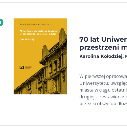
1
70 lat Uniwe
przestrzeni m
Karolina Kołodziej,
W pierwszej opracowa
Uniwersytetu, uwzględ
miasta w ciągu ostatni
drugiej – zestawienie 
przez krótszy lub dłuż
wszystkie budynki, nal
obejmować około stu o
pokazująca, w jak zróż