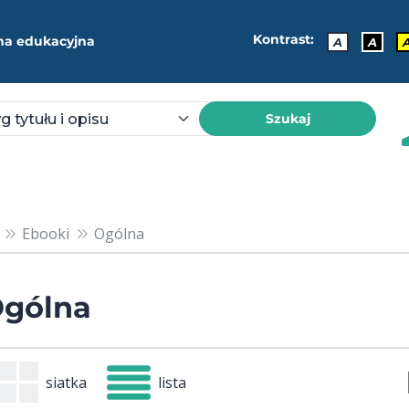
Kontrast:
ma edukacyjna
A
A
Szukaj
Ebooki
Ogólna
gólna
siatka
lista