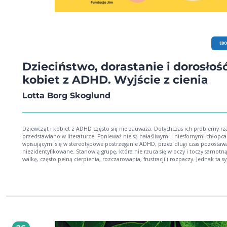
EB
Dzieciństwo, dorastanie i dorosłoś
kobiet z ADHD. Wyjście z cienia
Lotta Borg Skoglund
Dziewcząt i kobiet z ADHD często się nie zauważa. Dotychczas ich problemy r
przedstawiano w literaturze. Ponieważ nie są hałaśliwymi i niesfornymi chłopc
wpisującymi się w stereotypowe postrzeganie ADHD, przez długi czas pozostaw
niezidentyfikowane. Stanowią grupę, która nie rzuca się w oczy i toczy samotn
walkę, często pełną cierpienia, rozczarowania, frustracji i rozpaczy. Jednak ta s
się zmienia! Prezentowana publikacja łączy najnowszą wiedzę naukową na temat
ADHD u kobiet z doświadczeniami życiowymi konkretnych dziewcząt i kobiet 
ADHD. Ukazuje, jak wyglądają różne etapy ich życia - dzieciństwo, okres dojrze
macierzyństwo, menopauza i inne. Warto, by każda dziewczyna i kobieta, u której
zdiagnozowano ADHD lub która sądzi, że może mieć ADHD, przeczytała tę ksią
Pomoże im ona zrozumieć siebie, odpowiedzieć na pytania "jak" i "dlaczego",
także zastanowić się nad tym, "co dalej". *** Książka powstała z inicjatywy Fundacji
Jim, której misją jest tworzenie lepszego świata dla osób neuroatypowych -