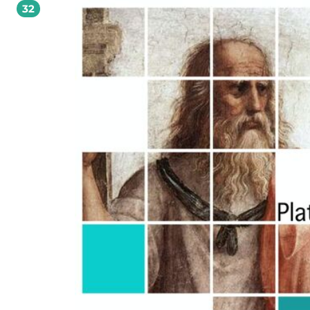
32
rzadko bywa prezentowany w sposób całościowy, pozwalający czytelnikowi na
uchwycenie najważniejszych argumentów (i kontrargumentów) obu stron. [ …]
Recenzowana praca K. Saji stanowi próbę przedstawienia właśnie tego rodzaju
opracowania i – warto podkreślić to już na samym wstępie – próbę niezwykle
ambitną, bardzo szeroko zakrojoną, samodzielną w sposobie prezentacji i do
materiału, a także zawierającą oryginalny wkład autora w postaci szkicu koncep
hybrydowego konsekwencjalizmu wielu funkcji. […] Należy uznać ją za pozycję
bardzo wartościową, starannie przygotowaną i wartą polecenia. (Z recenzji
wydawniczej dr hab. Jacka Jaśtala) Krzysztof Saja, ur. 24 lutego 1979 roku, pracownik
Zakładu Etyki Instytutu Filozofii Uniwersytetu Szczecińskiego. Specjalizuje się w
zakresie metaetyki, etyki normatywnej oraz etyki stosowanej. Jest autorem
książki Język etyki a utylitaryzm. Filozofia moralna Richarda M. Hare’a (2008) or
kilkunastu artykułów naukowych wydanych w Polsce i za granicą. Przebywał na 
i szkoleniach w takich ośrodkach jak Humboldt-Universität zu Berlin (Niemcy),