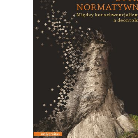
Borejki, ukraińskiego naukowca, zoologa i aktywisty na rzecz ochrony przyrody 
praca zbiorowa Rzuć polowanie – zostań człowiekiem. Borejko zebrał w jedny
tomie artykuły naukowców i eseje pisarzy z różnych krajów, potępiające i obna
okrucieństwo oraz bezsens tej „paskudnej zabawy w zabijanie”, jak to określił ro
pisarz Władimir Czertkow. Wszak myślistwo w obecnych czasach nie jest dykto
biologiczną potrzebą przeżycia; to kulturowy archaizm, „demoniczna namiętn
wobec czego „powinno tak jak niewolnictwo trafić do lamusa historii”. W 2020 
piętnaście lat później, kontynuując dzieło Władimira Borejki, oddaję do rąk
czytelników pracę zbiorową pod moją redakcją, zatytułowaną Etyczne potępie
myślistwa. Do współpracy zaprosiłam wybitnych polskich badaczy: etyków,
psychologów, pedagogów, prawników i biologów, reprezentujących różne ośro
akademickie. Teza tej książki jest zdecydowanie ‒ i mocno ‒ postawiona, podo
jak to uczynił Borejko, i ma związek z fundamentalną zasadą moralną –
aksjologiczno-normatywną podstawą naszej kultury: „dobro pochwalaj, a zło
potępiaj”. Nie bądźmy bierni, nie przechodźmy obojętnie wobec cudzej krzyw
zarówno ludzkiej, jak i zwierzęcej. Albowiem, jak pisał filozof Edmund Burke, „
wystarczy, aby dobrzy ludzie nic nie robili”. Tym samym naszą moralną powinn
powinno być aktywne sprzeciwianie się okrucieństwu czynionemu nie tylko lu
ale również zwierzętom, i potępianie sprawców, ponieważ brak naszej negatyw
reakcji wzmacnia ich niegodziwość. Do tej fundamentalnej zasady moralnej
odwoływał się między innymi Albert Schweitzer ‒ jeden z najwybitniejszych et
działacz społeczny i lekarz, laureat Pokojowej Nagrody Nobla z 1952 roku. Wed
Schweitzera, myślistwo w czasach współczesnych jest przejawem zła w czystej po
należy o tym głośno mówić oraz głośno ten proceder krytykować. Pisał o tym r
polski teolog i etyk, ks. prof. Tadeusz Ślipko, według którego współczesne myśli
charakterze hobbystycznym „uchybia godności człowieka jako osoby i z tego 
należy je zakwalifikować do kategorii działań moralnie nagannych”. Traktuję te
jako moralny imperatyw ‒ stąd pomysł na książkę i jej etyczne przesłanie. dr hab.
Dorota Probucka, prof. UP