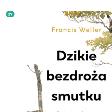
działania, które podejmujesz. To Twoja miłość do samej siebie, do bliskich i do
świata. To świadomość, że życie jest sinusoidą, a Ty przyjmujesz te wahania z
mądrością i pokorą, ale zawsze z planem B, gotowym do wdrożenia w razie kry
27
Dobre życie jest przewagą Twoich małych radości nad smutkami, dobrobytem
duchowym, snuciem marzeń zamiast poddawania się strachowi przed
rzeczywistością. Nie bój się uczynić swojego życia lepszym. Daj sobie prawo do bycia
szczęśliwą. Spełniaj marzenia, planuj, rysuj, kochaj nie tylko swoich bliskich, al
przede wszystkim siebie. Tańcz, śmiej się, płacz i kop w ścianę, kiedy tylko poc
taką potrzebę. Nie bój się być sobą całkowicie. Zawalcz o swoje dobre życie.
Magdalena Czmochowska i Karolina Nawój Wrażliwość jest Twoją siłą, pamiętaj o tym
piękna kobieto! My, kobiety, powinnyśmy łączyć się w naszym cieple, miłości,
troskach i rozczarowaniach. Podnosić się i iść dalej. Każdego dnia, niezmienne
nowo. Otulać się swoją radą, doświadczeniem, dobrym sercem i empatią. Naw
kiedy jesteśmy daleko od siebie, ten dziennik potrafi nas łączyć, bo przecież ws
mamy wspólne cele, marzenia, wartości i kobiecą duszę. Kobieta Absolutna,
@kobietabsolutna.pl Planner jest odpowiedni dla każdego, kto troszczy się o planetę.
Wszyscy wspierający inicjatywę zero waste będą usatysfakcjonowani tym, że da
on totalną wolność dzięki temu, że możemy zacząć korzystać z kolejnych 365 
każdej chwili. To biblia dla minimalisty, który wie, że mniej znaczy więcej. Karolina
Pruchniewicz, We & Waste Booknieci.pl: Aleksandra Nawój: Związek to najcięższa
relacja na świecie Booknieci.pl: Karolina Nawój: Chcę mieć prawo do popełniania
swoich błędów, a nie cudzych Kobieta.interia.pl: Straty życiowe, smutek, samomiłość
Psychologiaprzykawie.pl: Generator szczęścia Psychologiaprzykawie.pl: Rachunek
wystawiony przez życie