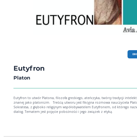
EB
Eutyfron
Platon
Eutyfron to utwór Platona, filozofa greckiego, ateńczyka, twórcy tradycji intelek
znanej jako platonizm. Treścią utworu jest fikcyjna rozmowa nauczyciela Platona,
Sokratesa, z głęboko religijnym współobywatelem Eutyfronem, od którego na
dialog. Tematem jest pojęcie pobożności i jego związek z etyką.