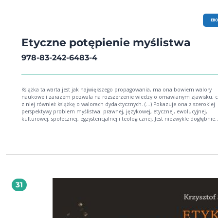
EB
Etyczne potępienie myślistwa
978-83-242-6483-4
Książka ta warta jest jak największego propagowania, ma ona bowiem walory
naukowe i zarazem pozwala na rozszerzenie wiedzy o omawianym zjawisku, c
z niej również książkę o walorach dydaktycznych. (…) Pokazuje ona z szerokiej
perspektywy problem myślistwa: prawnej, językowej, etycznej, ewolucyjnej,
kulturowej, społecznej, egzystencjalnej i teologicznej. Jest niezwykle dogłębnie
przemyślanym zbiorem tekstów zawierających argumentacje przeciwko myślist
i określa strategie zmian społecznych związanych z eliminacją myślistwa z
kulturowych wzorców zachowań. dr hab. Joanna Hańderek, prof. UJ W sytuacji, kiedy
mamy do czynienia z pogłębiającą się katastrofą ekologiczną i wyginięciem wie
gatunków, bezcelowe zabijanie zwierząt (…) nie znajduje żadnego usprawiedliw
Stąd jednoznaczne potępienie myślistwa przez autorów tej książki, którzy pog
swój opierają na wywodach społecznych, kulturowych, psychologicznych,
pedagogicznych, prawnych i filozoficznych, sięgając do praktyki myślistwa oraz
31
bogatej literatury przedmiotu. W konfrontacji z dzisiejszym rynkiem mięsnym i
kryzysem ekologicznym, ten rodzaj specyficznego hobby jakim jest myślistwo
rekreacyjne jest godny jedynie potępienia. (…) To niczym nie usprawiedliwione
morderstwo dokonane z rozmysłem na bezbronnych zwierzętach. dr hab. Ewa
Podrez, prof. UKSW W 2005 roku ukazała się ‒ pod redakcją naukową Władimira