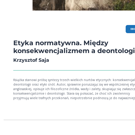
EB
Etyka normatywna. Między
konsekwencjalizmem a deontolog
Krzysztof Saja
Książka stanowi próbę syntezy trzech wielkich nurtów etycznych: konsekwencja
deontologii oraz etyki cnót. Autor, sprawnie poruszając się we współczesnej ety
anglosaskiej, opisuje ich filozoficzne źródła, wady i zalety, skupiając się zwłaszc
konsekwencjalizmie i deontologii. Stara się pokazać, że choć ich zwolennicy
przyjmują wiele trafnych przekonań, niepotrzebnie podnoszą je do najważniej
rangi, dewaluując intuicje swoich przeciwników. Wynikiem takiej oceny jest po
tworzenia teorii hybrydowych. Stanowią one sposób pogodzenia zwaśnionych
poprzez zbudowanie syntetycznej koncepcji, która uwzględniać będzie najważ
przekonania przyjmowane przez spierające się ze sobą etyczne obozy. Poniewa
taki nie byłby osiągalny bez wcześniejszej szczegółowej analizy, czytelnik znale
może w książce opis najważniejszych cech poszczególnych tradycji, dokonany z
o wszystkich tych, którzy interesują się poszukiwaniem racjonalnego uzasadnie
norm moralnych. Problem wyboru pomiędzy konsekwencjalizmem a deontologią