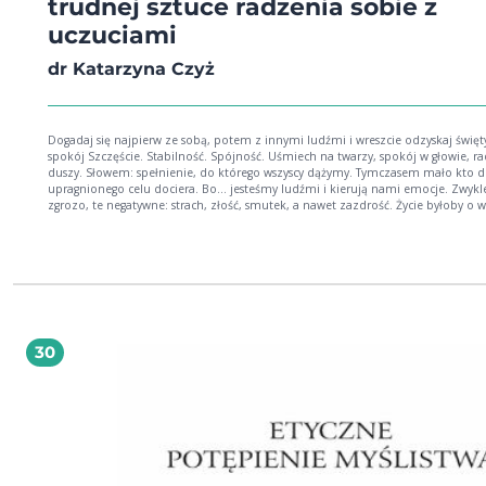
trudnej sztuce radzenia sobie z
uczuciami
dr Katarzyna Czyż
Dogadaj się najpierw ze sobą, potem z innymi ludźmi i wreszcie odzyskaj święt
spokój Szczęście. Stabilność. Spójność. Uśmiech na twarzy, spokój w głowie, radość w
duszy. Słowem: spełnienie, do którego wszyscy dążymy. Tymczasem mało kto d
upragnionego celu dociera. Bo... jesteśmy ludźmi i kierują nami emocje. Zwykl
zgrozo, te negatywne: strach, złość, smutek, a nawet zazdrość. Życie byłoby o wiele
prostsze, gdyby było w nim więcej radości, a mniej... Tu wpisz swojego najbardziej
zajadłego emocjonalnego "wroga". Jesteśmy różni, rządzą więc nami różne em
Jedni działają pod wpływem strachu, inni motywują się do aktywności złością, 
inni chcą pokazać reszcie, że też potrafią. Stop! Zatrzymajmy się wszyscy i
zastanówmy: czy to nasze emocje mają rządzić nami, czy to my mamy nimi
zarządzać? Czy zamiast się im z rezygnacją poddawać, nie lepiej o nie zadbać ?
poznać źródło własnych emocji i je zrozumieć? Bo tylko jeśli zatroszczymy się 
emocjonalny spokój, będziemy mieć naprawdę wyje**ne. I o to w życiu chodz
30