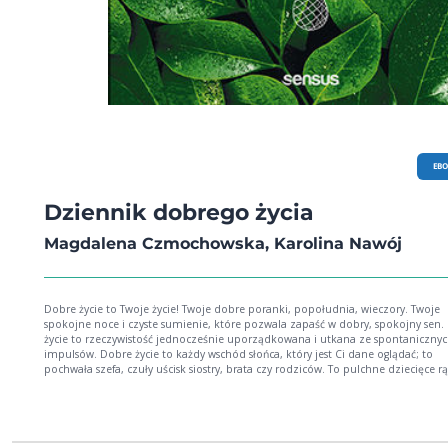
EB
Dziennik dobrego życia
Magdalena Czmochowska, Karolina Nawój
Dobre życie to Twoje życie! Twoje dobre poranki, popołudnia, wieczory. Twoje
spokojne noce i czyste sumienie, które pozwala zapaść w dobry, spokojny sen. Dobre
życie to rzeczywistość jednocześnie uporządkowana i utkana ze spontaniczny
impulsów. Dobre życie to każdy wschód słońca, który jest Ci dane oglądać; to
pochwała szefa, czuły uścisk siostry, brata czy rodziców. To pulchne dziecięce r
oplecione wokół Twojej szyi, ciepły psi język na Twojej dłoni, aromatyczna her
kubku. Twoje dobre życie to spełnione oczekiwania, jasno skrystalizowane plany
umiejętność budowania domu z kłód, które los rzuca Ci pod nogi. Dobro jest wokół
Ciebie; buduje Twoje ja, Twoje poczucie szczęścia, jest źródłem zadowolenia, k
odczuwasz. Dobro jest także w Tobie: to Twoje emocje, głupie i poważne myśli,