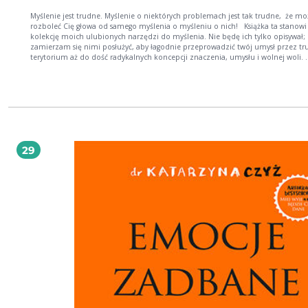
Myślenie jest trudne. Myślenie o niektórych problemach jest tak trudne, że mo
rozboleć Cię głowa od samego myślenia o myśleniu o nich! Książka ta stanowi
kolekcję moich ulubionych narzędzi do myślenia. Nie będę ich tylko opisywał;
zamierzam się nimi posłużyć, aby łagodnie przeprowadzić twój umysł przez t
terytorium aż do dość radykalnych koncepcji znaczenia, umysłu i wolnej woli.
Zaczniemy od narzędzi prostych i uniwersalnych, mających zastosowanie do
wszystkich rodzajów zagadnień. Niektóre z nich są znajome, ale inne nie były
wcześniej często dyskutowane. Następnie pokażę Ci pewne narzędzia, które
rzeczywiście są przeznaczone do zadań specjalnych, zaprojektowane tak, aby
rozsadzić tę czy inną specyficzną i uwodzicielską ideę, oczyszczając drogę prze
powrotem z głębokich kolein, które wciąż ograniczają i wprawiają w zakłopota
ekspertów. Napotkamy i rozmontujemy również różne złe narzędzia do myślenia, nic
nie warte przyrządy do perswazji, które mogą Cię zaprowadzić na manowce, jeś
29
będziesz ostrożny. Niezależnie od tego, czy spokojnie dotrzesz, czy też nie, do
proponowanego przeze mnie miejsca przeznaczenia – i czy postanowisz pozos
tam ze mną – podróż ta zaopatrzy Cię w nowe sposoby myślenia o omawiany
zagadnieniach i myślenia o myśleniu. Daniel C. Dennett