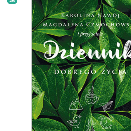
26
autystycznych, z ADHD i innymi stanami. Fundacja kreuje przestrzeń, w której 
człowiek może realizować swój potencjał. Każdego roku wystawia ponad tysiąc
diagnoz, edukuje kilkaset dzieci we własnych przedszkolach i szkołach, prowad
szkolenia i konferencje dla specjalistów. Poprawia również sytuację osób
neuroatypowych dzięki wpływaniu na regulacje prawne i organizowaniu kampa
społecznych.