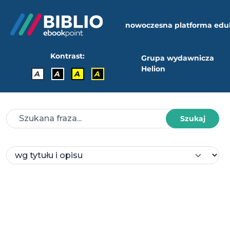
nowoczesna platforma edu
Kontrast:
Grupa wydawnicza
Helion
A
A
A
A
Szukaj