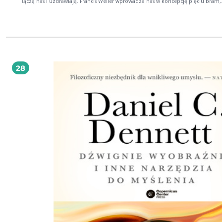
łączą nas i uzdrawiają. Francis Weller wprowadza nas w koncepcję pięciu bram,
pomagając zmierzyć się ze smutkiem i utratą w kulturze oderwanej od potrze
duszy. Książka opisuje rytuały żalu, zachęca do refleksji i przybliża ponadczaso
mądrość, która prowadzi ku odnowie. To niezwykłe zaproszenie do uzdrawiania
odzyskania tego, o czym współczesność kazała nam zapomnieć, oraz do pon
połączenia z najgłębszymi ludzkimi tęsknotami. Książka ta nie jest poradnikiem
błogosławieństwem. To powrót do domu. FRANCIS WELLER jest psychoterapeutą,
pisarzem, aktywistą promującym bogate życie duchowe i mistrzem syntezy róż
nurtów myśli: od psychologii, antropologii, mitologii, alchemii, rdzennych kult
28
tradycje poetyckie. Dzięki jego pracy tysiące ludzi poznało uzdrawiającą moc ry
Jest założycielem i dyrektorem organizacji WisdomBridge, oferującej programy
edukacyjne, które starają się integrować mądrość rdzennych kultur z wglądem i
wiedzą zaczerpniętymi z zachodnich tradycji poetyckich, psychologicznych i
duchowych. Uzyskał tytuł licencjata na University of Wisconsin Green Bay oraz 
magisteria na John F. Kennedy University z psychologii klinicznej i psychologii
transpersonalnej. Wykładał na Sonoma State University i w Sophia Center w Oa
a także był głównym nauczycielem na Minnesota Men's Conference. Jego artyku
ukazywały się w antologiach i czasopismach poświęconych połączeniu psycholog
przyrody i kultury. Publikował w magazynie The Sun, Utne Reader oraz Kosmos
Journal. *** Bardzo możliwe, że jest to najlepszy przewodnik po sztuce przeży
żałoby, jaki kiedykolwiek napisano. Genialny, poetycki drogowskaz, jak w pełni
człowiekiem, prowadzić bardziej wyrafinowane życie i lepiej się przyczynić do 
kultury. Bill Plotkin, autor Wild Mind Ta książka jest nie tylko mapą pomocną w
nawigowaniu po najdelikatniejszych, trudnych rejonach psyche, lecz także lite
dziełem sztuki. Kim Rosen, autorka Saved by a Poem Przeogromnie potrzebny 
kultury, która opiera się na rozproszeniu i znieczuleniu, gdy staje w obliczu
codziennych strat. Malidoma Patrice Somé, autor Uzdrawiającej mądrości Afryk