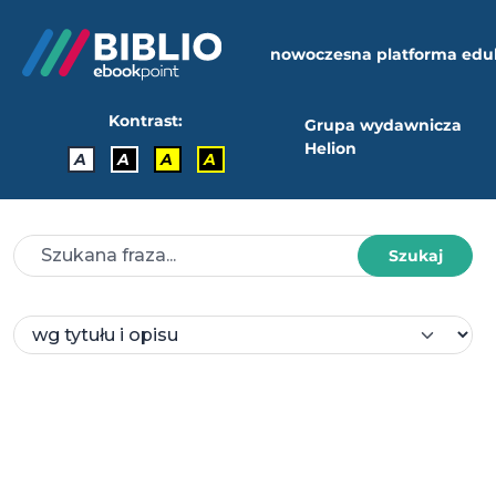
nowoczesna platforma edu
Kontrast:
Grupa wydawnicza
Helion
A
A
A
A
Szukaj